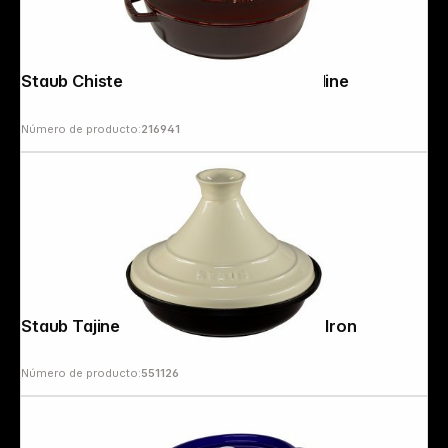
Staub Chistera 28 cm Cocotte Grenadine
Número de producto:
216941
Staub Tajine 28cm round, Cream Cast Iron
Número de producto:
551126