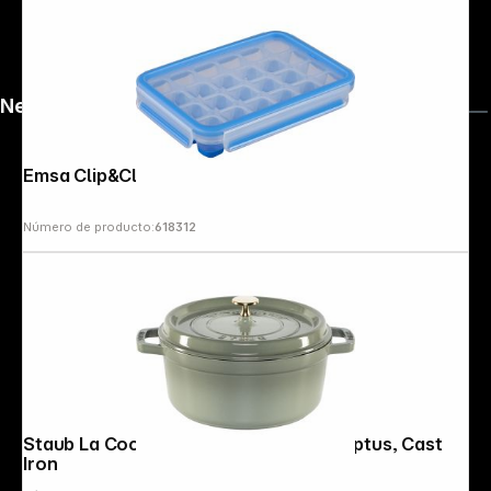
News
Emsa Clip&Close Ice Cube Box blue
Número de producto:
618312
Staub La Cocotte 24cm round, Eukalyptus, Cast
Iron