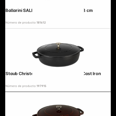
Ballarini SALINA Ceramic Frying pan 28 cm
Número de producto:
181612
Staub Christera Braiser 28cm, Black, Cast Iron
Número de producto:
197915