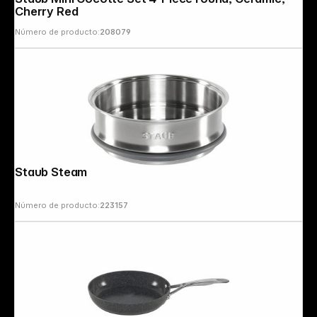
Cherry Red
Número de producto:
208079
Staub Steamer Insert 24 cm
Número de producto:
223157