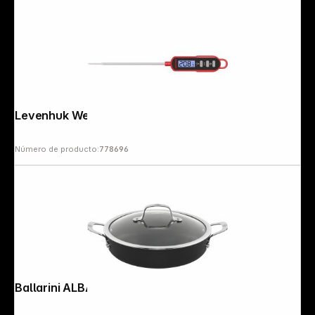
Levenhuk Wezzer Cook MT30
Número de producto:
778696
Ballarini ALBA Serving Pan 28 cm