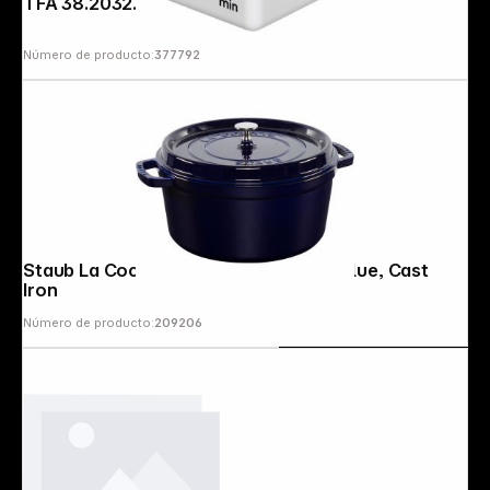
TFA 38.2032.02 Cube Timer Digital
Número de producto:
377792
Staub La Cocotte 28cm round, Dark Blue, Cast
Iron
Número de producto:
209206