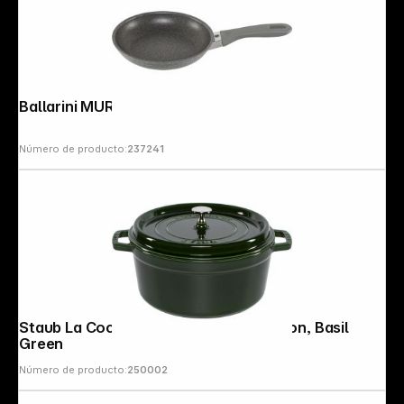
Ballarini MURANO Frying pan 20 cm
Número de producto:
237241
Staub La Cocotte 26cm Round Cast Iron, Basil
Green
Número de producto:
250002