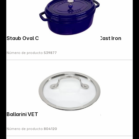
Staub Oval Cocotte, 31cm Dark Blue, Cast Iron
Número de producto:
539877
Ballarini VETRO PIANO lid Glass 20 cm
Número de producto:
804120