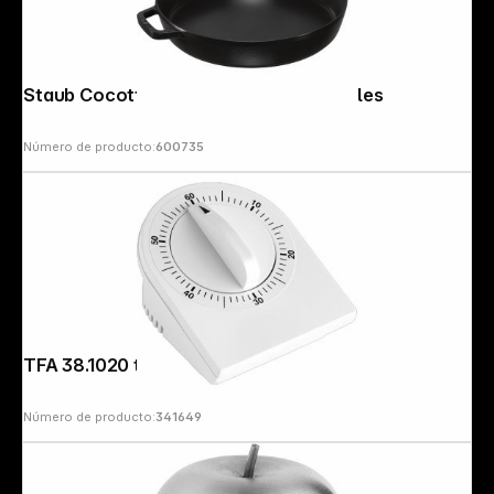
Staub Cocotte Frying Pan with 2 Handles
Número de producto:
600735
TFA 38.1020 temporizador cocina
Número de producto:
341649