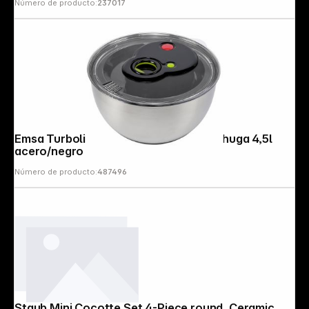
Número de producto:
237017
Emsa Turboline Centrifugadora de lechuga 4,5l
acero/negro 513441
Número de producto:
487496
Follow us on
Staub Mini Cocotte Set 4-Piece round, Ceramic,