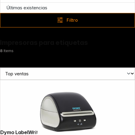
Últimas existencias
Filtro
Impresoras para etiquetas
8
Items
Dymo LabelWriter 5 XL