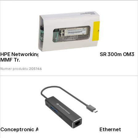
HPE Networking Instant On 10G SFP+ LC SR 300m OM3
MMF Tr.
Numer produktu:
205146
Follow us on
Conceptronic ABBY14B 4-Port Hub with Ethernet