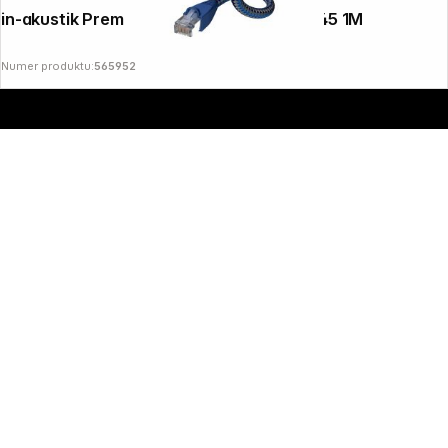
in-akustik Premium CAT6 Patchkabel RJ45 1M
Numer produktu:
565952