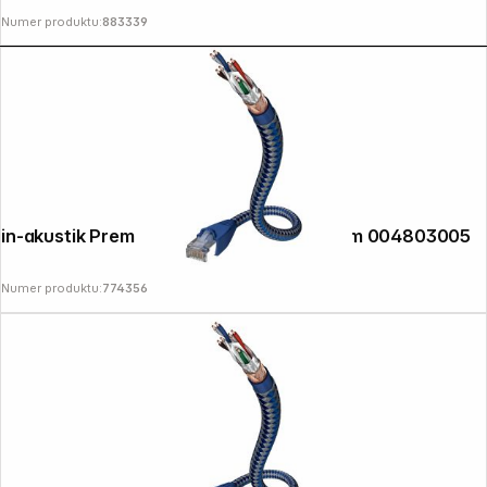
Numer produktu:
883339
in-akustik Premium CAT6 kabel RJ45 0,5m 004803005
Numer produktu:
774356