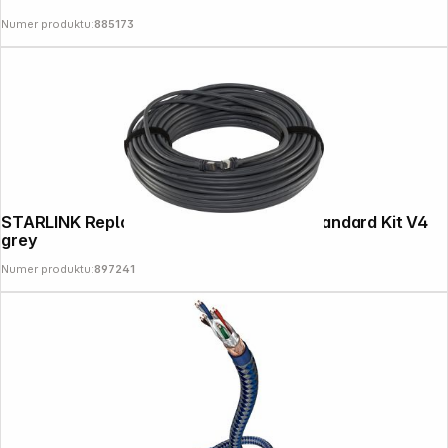
Numer produktu:
885173
STARLINK Replacement Cable (45m) f.Standard Kit V4
grey
Copyright © 2000 - 2026 DIFOX. All rights reserved.
Numer produktu:
897241