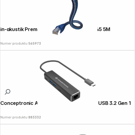
in-akustik Premium CAT6 Patchkabel RJ45 5M
Numer produktu:
565973
Conceptronic ABBY13B Gigabit Ethernet USB 3.2 Gen 1
Numer produktu:
883332