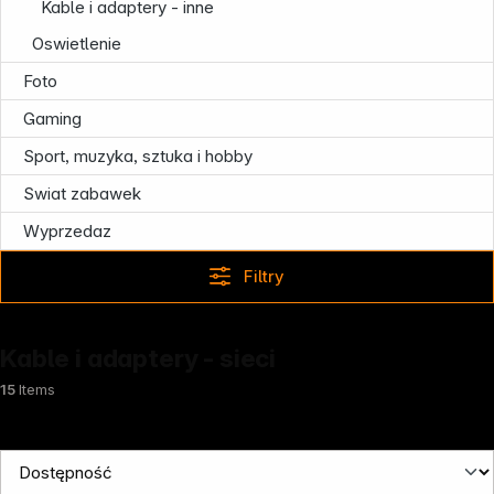
Kable i adaptery - inne
Informacja
Oswietlenie
Foto
Gaming
Sport, muzyka, sztuka i hobby
Swiat zabawek
Wyprzedaz
Filtry
Kable i adaptery - sieci
15
Items
News