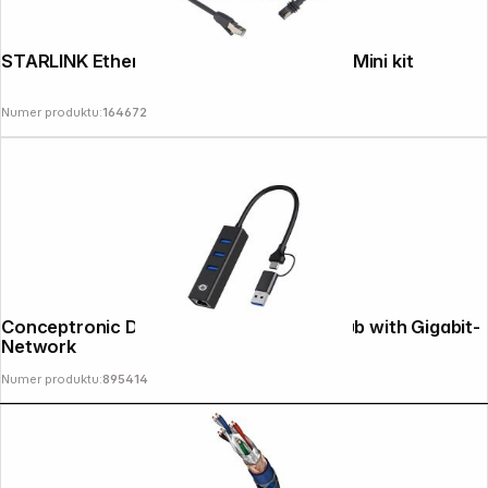
STARLINK Ethernet kabel (15m) szary do Mini kit
Numer produktu:
164672
Conceptronic DONN07BA 3-Port USB Hub with Gigabit-
Network
Numer produktu:
895414