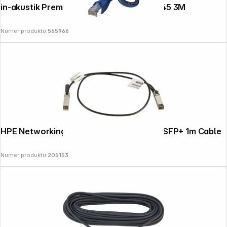
in-akustik Premium CAT6 Patchkabel RJ45 3M
Numer produktu:
565966
HPE Networking Instant On 10G SFP+ to SFP+ 1m Cable
Numer produktu:
205153