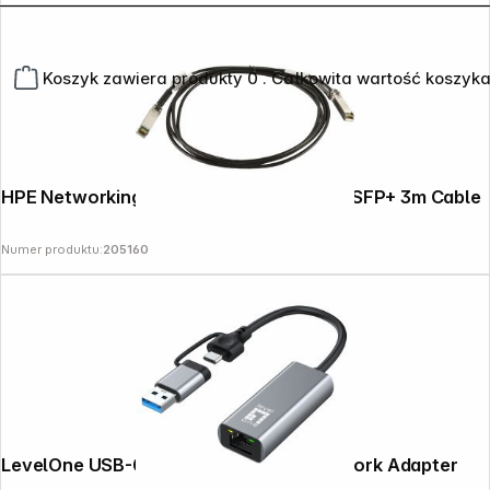
Koszyk zawiera produkty 0 . Całkowita wartość koszyka
HPE Networking Instant On 10G SFP+ to SFP+ 3m Cable
Numer produktu:
205160
LevelOne USB-0423 2,5G USB-C/A Network Adapter