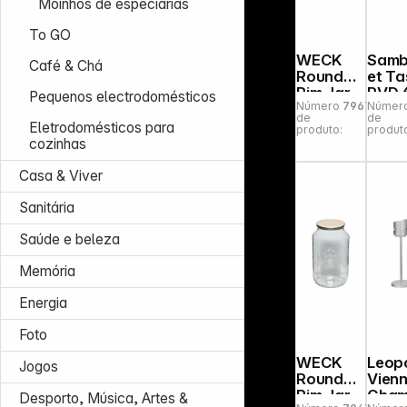
Moinhos de especiarias
To GO
WECK
Sam
Café & Chá
Round
et Ta
Rim Jar
PVD 
Pequenos electrodomésticos
Número
796700
Númer
Tulip 1,0l
Espr
de
de
Set of 4
Spoo
Eletrodomésticos para
produto:
produt
cozinhas
Casa & Viver
Sanitária
Saúde e beleza
Memória
Energia
Foto
WECK
Leop
Jogos
Round
Vien
Rim Jar
Cha
Desporto, Música, Artes &