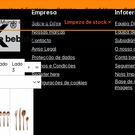
ormática & Escritório
Cozinha
Casa & Viver
Sani
Empresa
Infote
Mundo dos brinquedos
Limpeza de stock
Sobre a Difox
Equipa D
Nossas marcas
Equipa de
e bebida
Contacto
Subsidiá
Aviso Legal
O nosso c
Protecção de dados
Conta ba
ado
Lado
Termos e Condições
Seguiment
3
Register here
Nota Imp
Base de 
Configurações de cookies
imagens