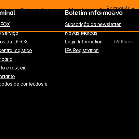
Português
tária
Saúde e beleza
Memória
Energia
rminal
Boletim informativo
IFOX
Subscrição da newsletter
 serviço
Novas Marcas
rias da DIFOX
Login Information
59
Items
entro logístico
IFA Registration
ncária
o e rastreio
ortante
dados de conteúdos e