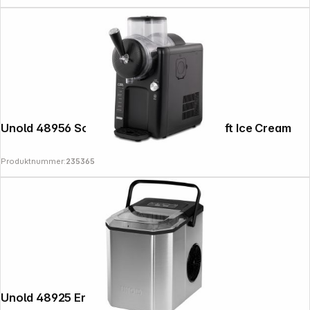
Unold 48956 Sofie black 2in1 Slush- & Soft Ice Cream
Produktnummer:
235365
Unold 48925 Erik Ice Cube Maker