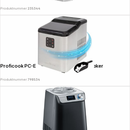
Produktnummer:
235344
Proficook PC-EWB 1253 Inox Ice Cube Maker
Produktnummer:
798534