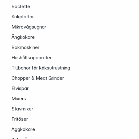
Raclette
Kokplattor
Mikrovågsugnar
Ångkokare
Bakmaskiner
Hushållsapparater
Company
Tillbehör för köksutrustning
Chopper & Meat Grinder
Elvispar
Mixers
Stavmixer
Fritöser
Äggkokare