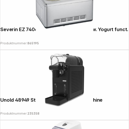
Severin EZ 7406 2-in-1 Ice Cream Maker w. Yogurt funct.
Produktnummer:
865195
Unold 48949 Stella Slush Ice Cream Machine
Produktnummer:
235358