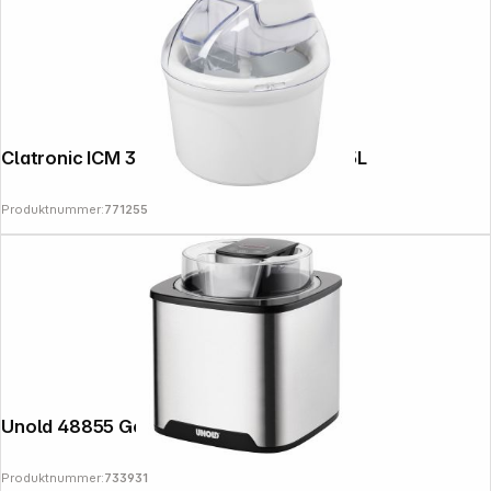
Clatronic ICM 3764 white Ice Machine 1,5L
Produktnummer:
771255
Unold 48855 Gelato
Produktnummer:
733931