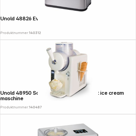
Unold 48826 Eva Ice Cream Maker
Produktnummer:
140312
Unold 48950 Sofie 2in1 slush ice and soft ice cream
maschine
Produktnummer:
140487