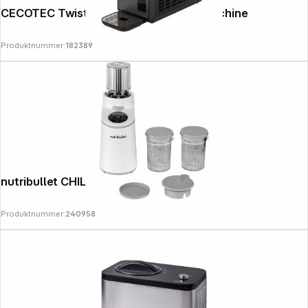
CECOTEC Twist&Ice 2600 slush ice maschine
Produktnummer:
182389
Follow us on
nutribullet CHILL NBD0503W
Produktnummer:
240958