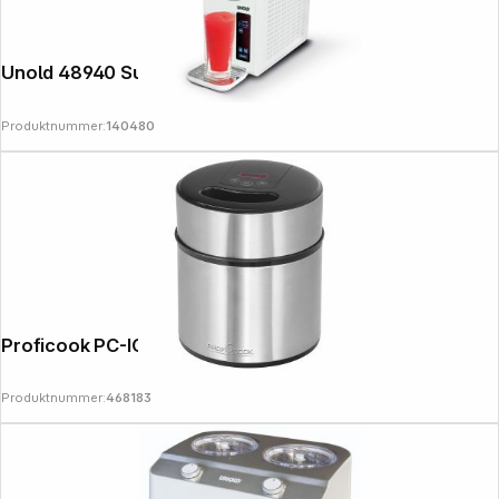
Unold 48940 Susi slush ice maschine
Produktnummer:
140480
Proficook PC-ICM 1140
Produktnummer:
468183