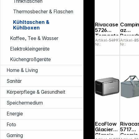
Trinkflaschen
Thermosbecher & Flaschen
Kühltaschen &
Rivacase
Campi
Kühlboxen
5726
az
Torngate
Power
Kaffee, Tee & Wasser
Artikel-
549971
Artikel-
85
Kühltasc
x Plus
Nr.:
Nr.:
he 23l
24L
Elektrokleingeräte
12/230
Küchengroßgeräte
Home & Living
Sanitär
Körperpflege & Gesundheit
Speichermedium
Energie
EcoFlow
Rivaca
Foto
Glacier
5717
Classic
Gremio
Gaming