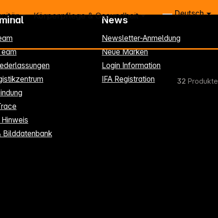
Deutsch
nitär
Körperpflege & Gesundheit
rminal
News
eam
Newsletter-Anmeldung
-Team
Neue Marken
ederlassungen
Login Information
istikzentrum
IFA Registration
32
Produkte
indung
Trace
 Hinweis
& Bilddatenbank