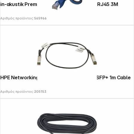
in-akustik Premium Network Cable CAT6 RJ45 3M
Αριθμός προϊόντος:
565966
HPE Networking Instant On 10G SFP+ to SFP+ 1m Cable
Αριθμός προϊόντος:
205153