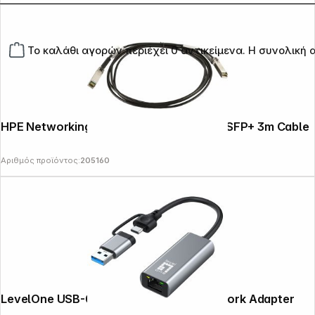
Το καλάθι αγορών περιέχει 0 αντικείμενα. Η συνολική α
HPE Networking Instant On 10G SFP+ to SFP+ 3m Cable
Αριθμός προϊόντος:
205160
LevelOne USB-0423 2,5G USB-C/A Network Adapter