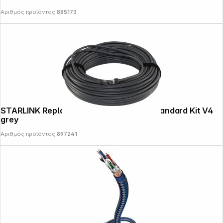
Αριθμός προϊόντος:
885173
STARLINK Replacement Cable (45m) f.Standard Kit V4
grey
Copyright © 2000 - 2026 DIFOX. All rights reserved.
Αριθμός προϊόντος:
897241