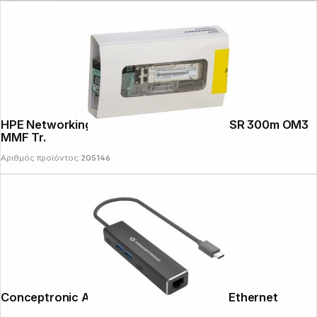
HPE Networking Instant On 10G SFP+ LC SR 300m OM3
MMF Tr.
Αριθμός προϊόντος:
205146
Follow us on
Conceptronic ABBY14B 4-Port Hub with Ethernet