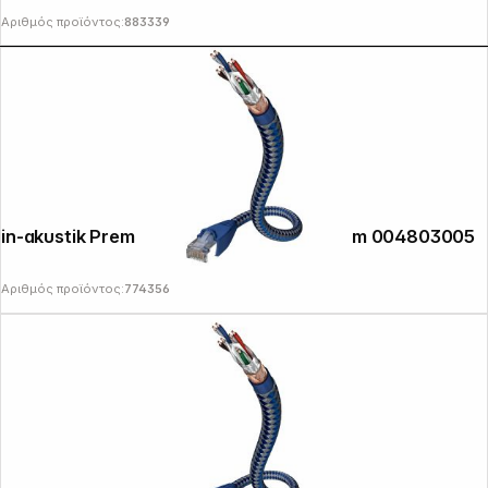
Αριθμός προϊόντος:
883339
in-akustik Premium CAT6 Cable RJ45 0,5m 004803005
Αριθμός προϊόντος:
774356