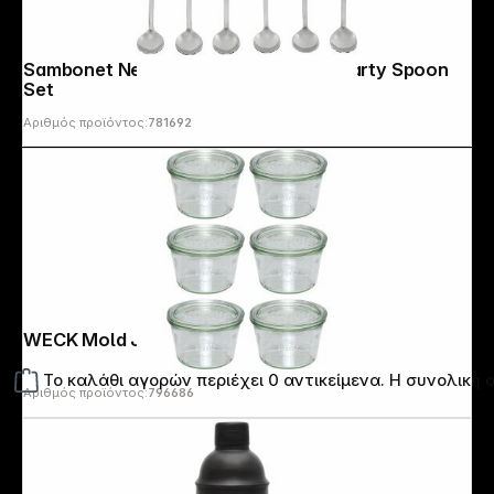
Sambonet New Portafortuna Inox 6 Party Spoon
Set
Αριθμός προϊόντος:
781692
WECK Mold Jar 370ml Set of 6
Το καλάθι αγορών περιέχει 0 αντικείμενα. Η συνολική α
Αριθμός προϊόντος:
796686