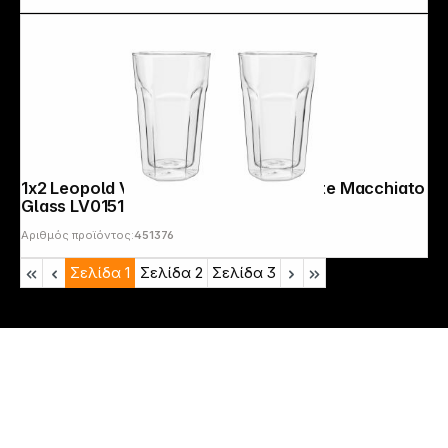
1x2 Leopold Vienna double walled Latte Macchiato
Glass LV01516
Αριθμός προϊόντος:
451376
Σελίδα
1
Σελίδα
2
Σελίδα
3