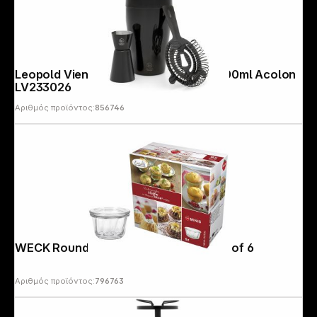
Leopold Vienna Bar Set Start 3 pcs. 500ml Acolon
LV233026
Αριθμός προϊόντος:
856746
WECK Round Rim Jar Muffin 165ml Set of 6
Αριθμός προϊόντος:
796763