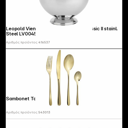
Leopold Vienna Champagne Bowl Classic II stainl.
Steel LV00459
Αριθμός προϊόντος:
416537
Sambonet Taste cutlery 24 pcs. gold
Αριθμός προϊόντος:
543013