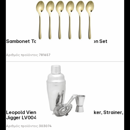
Sambonet Taste PVD 6 Espresso Spoon Set
Αριθμός προϊόντος:
781657
Leopold Vienna Barset Start 3pcs Shaker, Strainer,
Jigger LV00465
Αριθμός προϊόντος:
303074