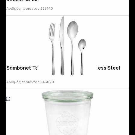
Αριθμός προϊόντος:
656140
Sambonet Taste cutlery 24 pcs. Stainless Steel
Αριθμός προϊόντος:
543020