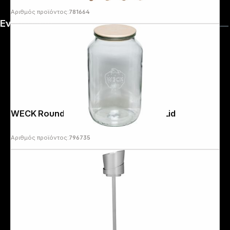
Αριθμός προϊόντος:
781664
Ενημέρωση
WECK Round Rim Jar 3l with Wooden Lid
Αριθμός προϊόντος:
796735