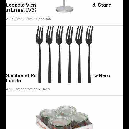
Leopold Vienna Champagne cooler incl. Stand
stl.steel LV223003
Αριθμός προϊόντος:
533080
Follow us on
Sambonet Rock PVD 6 Cake Forks DolceNero
Lucido
Αριθμός προϊόντος:
781629