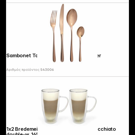
Sambonet Taste cutlery 24 pcs. copper
Αριθμός προϊόντος:
543006
1x2 Bredemeijer Glass 400ml Latte Macchiato
double-w. 165015