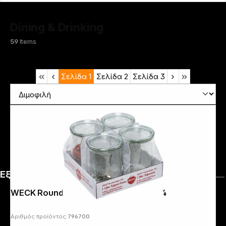
Dining & Drinking
59
Items
Σελίδα
1
Σελίδα
2
Σελίδα
3
Εξυπηρέτηση
WECK Round Rim Jar Tulip 1,0l Set of 4
Αριθμός προϊόντος:
796700