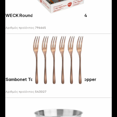
WECK Round Rim Jar Tulip 0,5l Set of 4
Αριθμός προϊόντος:
796665
Sambonet Taste cake fork set 6 pcs copper
Αριθμός προϊόντος:
543027