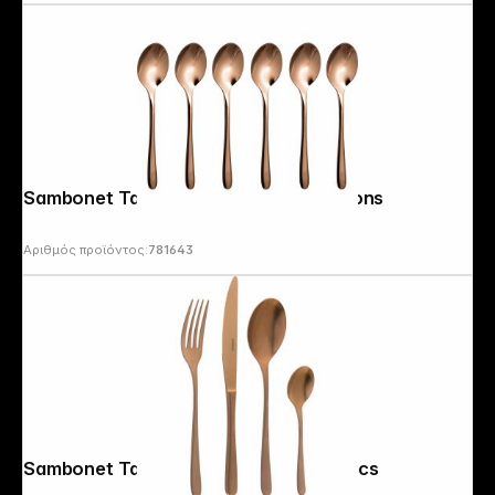
Sambonet Taste PVD 6 Espresso Spoons
Αριθμός προϊόντος:
781643
Sambonet Taste PVD Cutlery Set 24 pcs