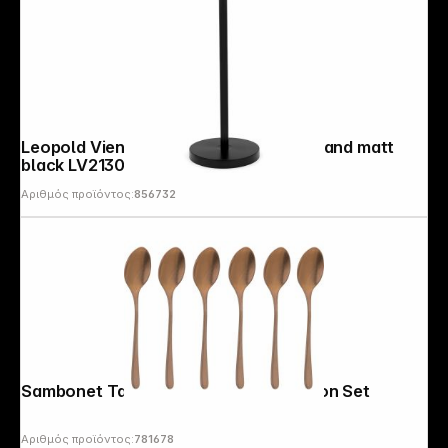
Leopold Vienna Champagne Cooler Stand matt
black LV213004
Αριθμός προϊόντος:
856732
Copyright © 2000 - 2026 DIFOX. All rights reserved.
Sambonet Taste PVD 6 Espresso Spoon Set
Αριθμός προϊόντος:
781678