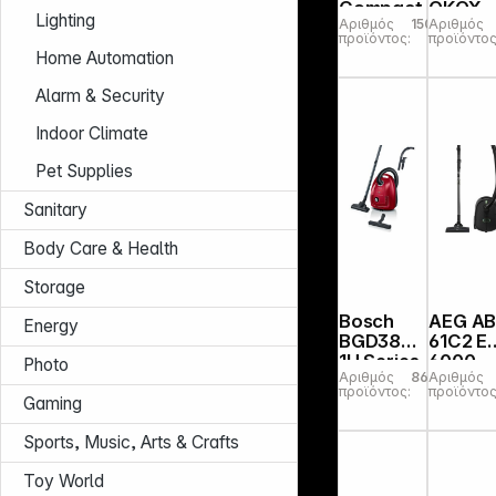
Compact
ÖKOX
Lighting
Αριθμός
150644
Αριθμός
Power
προϊόντος:
προϊόντος
Home Automation
Alarm & Security
Indoor Climate
Pet Supplies
Sanitary
Body Care & Health
Storage
Bosch
AEG A
Energy
BGD38RD
61C2 E
1H Series
6000
Photo
Αριθμός
863424
Αριθμός
4,
Series
προϊόντος:
προϊόντος
Vacuum
Gaming
Cleaner
Sports, Music, Arts & Crafts
Toy World