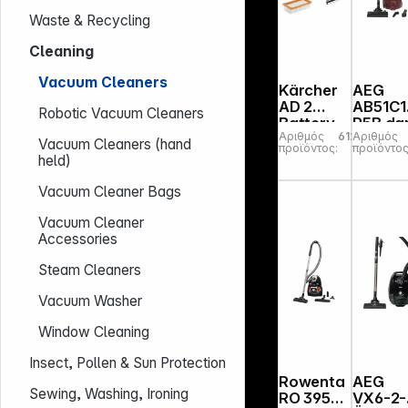
Waste & Recycling
Cleaning
Vacuum Cleaners
Kärcher
AEG
AD 2
AB51C
Robotic Vacuum Cleaners
Battery
R5B dark
Αριθμός
612572
Αριθμός
Set
red
Vacuum Cleaners (hand
προϊόντος:
προϊόντος
Cordless
held)
Ash
Extractor
Vacuum Cleaner Bags
Vacuum Cleaner
Accessories
Steam Cleaners
Vacuum Washer
Window Cleaning
Insect, Pollen & Sun Protection
Rowenta
AEG
Sewing, Washing, Ironing
RO 3955
VX6-2-