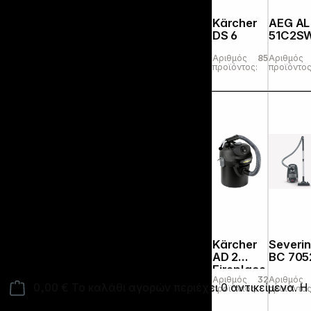
Kärcher
AEG AL
DS 6
51C2S
Αριθμός
854464
Αριθμός
προϊόντος:
προϊόντος
Kärcher
Severi
AD 2
BC 705
Fireplace
Αριθμός
325089
Αριθμός
0,00 €
Το καλάθι αγορών περιέχει 0 αντικείμενα. Η 
προϊόντος:
προϊόντος