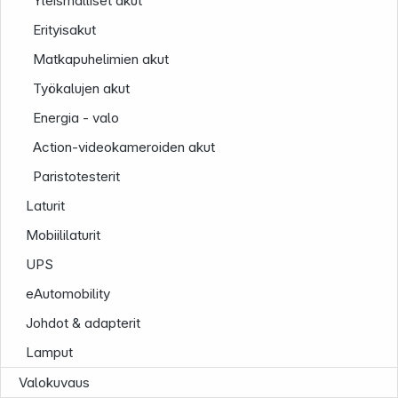
Yleismalliset akut
Erityisakut
Matkapuhelimien akut
Työkalujen akut
Energia - valo
Action-videokameroiden akut
Paristotesterit
Yritys
Laturit
Mobiililaturit
UPS
eAutomobility
Johdot & adapterit
Lamput
Valokuvaus