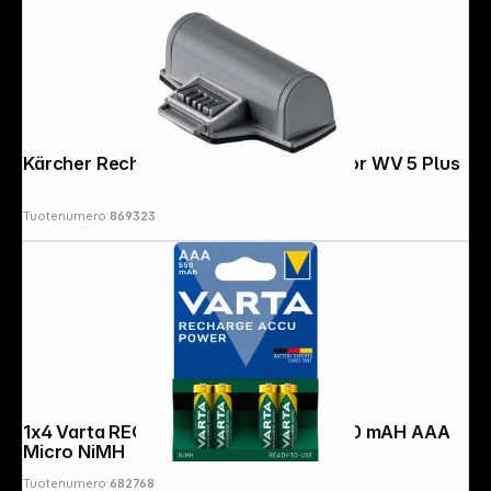
Kärcher Rechargeable Battery Pack for WV 5 Plus
Tuotenumero:
869323
Follow us on
1x4 Varta RECHARGE ACCU Power 550 mAH AAA
Micro NiMH
Tuotenumero:
682768