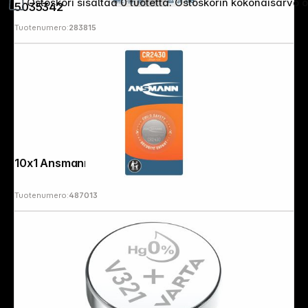
Ostoskori sisältää 0 tuotetta. Ostoskorin kokonaisarvo 
5035342
Tuotenumero:
283815
10x1 Ansmann CR 2430
Tuotenumero:
487013