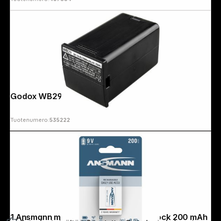
Godox WB29 Battery for AD200 Pro
Tuotenumero:
535222
1 Ansmann maxE NiMH rech.bat. 9V block 200 mAh