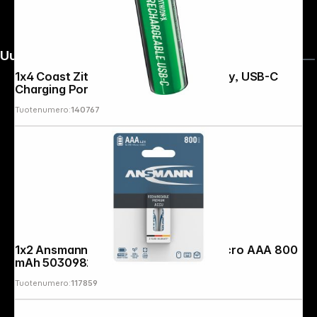
Uutiskirje
1x4 Coast Zithion-X Mignon AA Battery, USB-C
Charging Port
Tuotenumero:
140767
1x2 Ansmann maxE NiMH rech. bat. Micro AAA 800
mAh 5030982
Tuotenumero:
117859