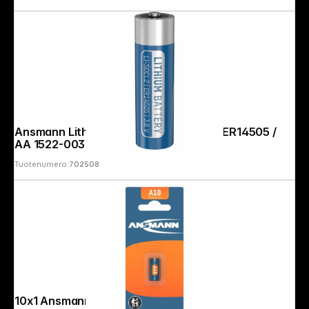
Ansmann Lithium-Thionylchlorid 3,6V ER14505 /
AA 1522-0036-1
Tuotenumero:
702508
10x1 Ansmann A 10 LR 10