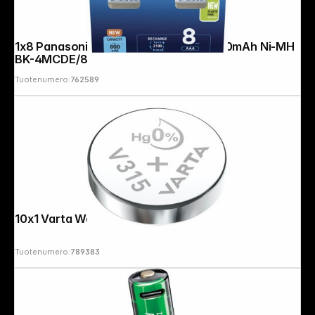
1x8 Panasonic Eneloop Micro AAA 800mAh Ni-MH
BK-4MCDE/8BE
Tuotenumero:
762589
10x1 Varta Watch V 315 VPE Inner Box
Tuotenumero:
789383