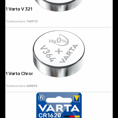
1 Varta V 321
Tuotenumero:
748970
1 Varta Chron V 364
Tuotenumero:
688895