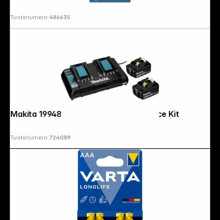
Tuotenumero:
486635
Makita 199482-2 18V 5Ah Power Source Kit
Tuotenumero:
724089