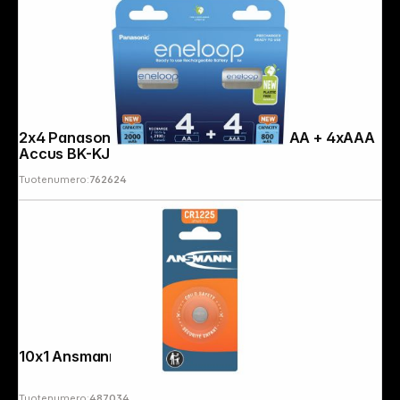
2x4 Panasonic Eneloop Combipack 4xAA + 4xAAA
Accus BK-KJMCDE44E
Tuotenumero:
762624
10x1 Ansmann CR 1225
Tuotenumero:
487034