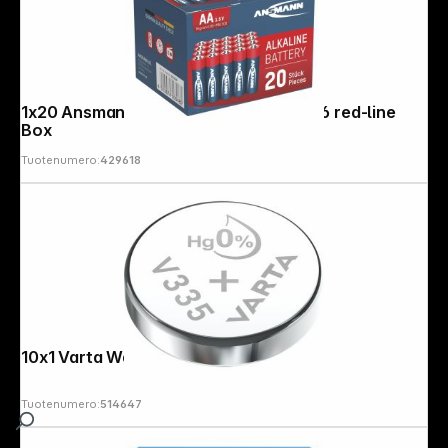
1x20 Ansmann Alkaline Mignon AA LR 6 red-line
Box
Tuotenumero:
429618
10x1 Varta Watch V 335 VPE Inner Box
Tuotenumero:
514647