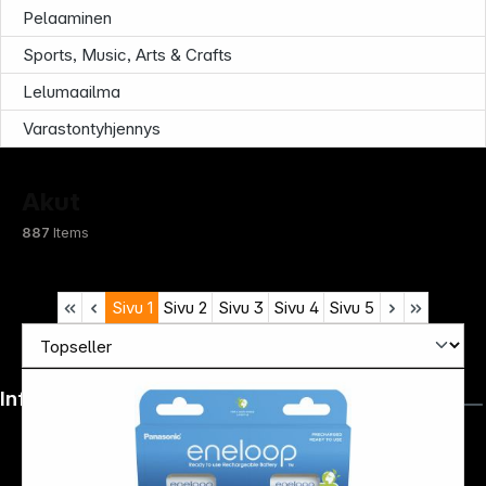
Pelaaminen
Sports, Music, Arts & Crafts
Lelumaailma
Varastontyhjennys
Akut
887
Items
Sivu
1
Sivu
2
Sivu
3
Sivu
4
Sivu
5
Infoterminal