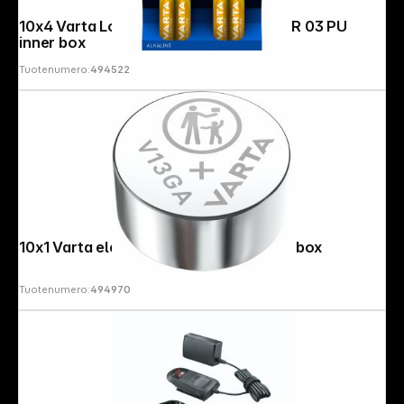
10x4 Varta Longlife Extra Micro AAA LR 03 PU
inner box
Tuotenumero:
494522
10x1 Varta electronic V 13 GA PU inner box
Tuotenumero:
494970