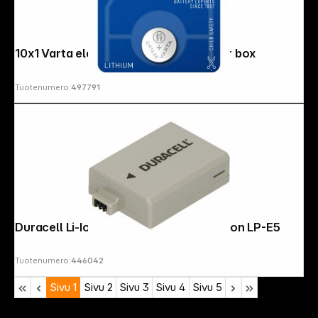
Copyright © 2000 - 2026 DIFOX. All rights reserved.
10x1 Varta electronic CR 1620 PU inner box
Tuotenumero:
497791
Duracell Li-Ion Batt. 1020 mAh for Canon LP-E5
Tuotenumero:
446042
Sivu
1
Sivu
2
Sivu
3
Sivu
4
Sivu
5