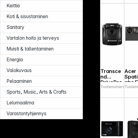
4K
Keittiö
Konf
zkam
Koti & sisustaminen
Sanitary
Vartalon hoito ja terveys
Muisti & tallentaminen
Energia
Valokuvaus
Transce
Acer
nd
Spati
Pelaaminen
DrivePro
abs 
Tuotenumero:
Tuoten
4788
230 Data
3D
Sports, Music, Arts & Crafts
DE
Came
Privacy
ASEC
Lelumaailma
incl.
32GB
Varastontyhjennys
microSD
HC TLC