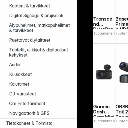
Kopterit & tarvikkeet
Digital Signage & projisointi
Transce
Base
nd
Prime
Älypuhelimet, matkapuhelimet
DrivePro
p VD
& tarvikkeet
Tuotenumero:
Tuoten
61446
250 incl.
Pro 
32GB
Cam 
Puettavat älylaitteet
microSD
Supe
HC TLC
Capa
Tabletit, e-kirjat & digitaaliset
, Bla
kehykset
Audio
Kuulokkeet
Kaiuttimet
DJ-varusteet
Car Entertainment
Garmin
OBS
Dash
Tail 2
Navigaattorit & GPS
Cam Mini
Powe
Tuotenumero:
Tuoten
19237
3
Com
Tietokoneet & Toimisto
mit N