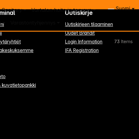
Suomi
Sanitary
Vartalon hoito ja terveys
rminal
Uutiskirje
a
Varastontyhjennys
mi
Uutiskirjeen tilaaminen
i
Uudet Brändit
ytäryhtiöt
Login Information
73
Items
kkakeskuksemme
IFA Registration
eto
& kuvatietopankki