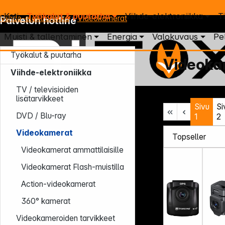
Koti
Työkalut & puutarha
Viihde-elektroniikka
T
Viihde-elektroniikka
Videokamerat
Palvelun hotline
Muisti & tallentaminen
Energia
Valokuvaus
Pe
Työkalut & puutarha
Videoka
Viihde-elektroniikka
TV / televisioiden
Ma – To: 7:30 – 16:30 (CET)
lisätarvikkeet
Sivu
Si
Pe: 7:30 – 13:30 (CET)
DVD / Blu-ray
1
2
Puh.: +49 931 9708 - 466
E-mail: info@difox.com
Videokamerat
Videokamerat ammattilaisille
Videokamerat Flash-muistilla
Action-videokamerat
360° kamerat
Videokameroiden tarvikkeet