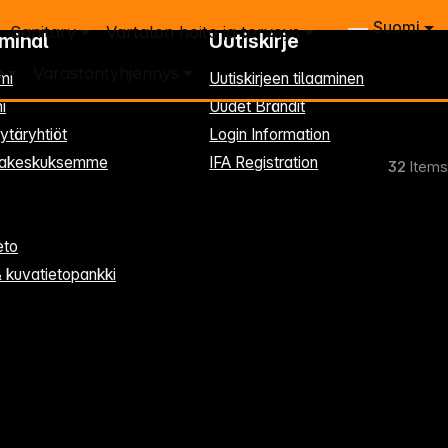
Suomi
Sanitary
Vartalon hoito ja terveys
rminal
Uutiskirje
a
Varastontyhjennys
mi
Uutiskirjeen tilaaminen
i
Uudet Brändit
ytäryhtiöt
Login Information
kkakeskuksemme
IFA Registration
32
Items
eto
& kuvatietopankki