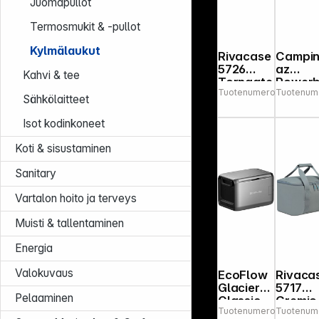
Juomapullot
Termosmukit & -pullot
Kylmälaukut
Rivacase
Campi
5726
az
Kahvi & tee
Torngate
Power
Tuotenumero:
Tuotenum
549971
Cooler
x Plus
Sähkölaitteet
Bag 23l
24L
12/230
Isot kodinkoneet
Koti & sisustaminen
Sanitary
Vartalon hoito ja terveys
Muisti & tallentaminen
Energia
Valokuvaus
EcoFlow
Rivaca
Glacier
5717
Pelaaminen
Classic
Gremio
Tuotenumero:
Tuotenum
168739
55L
Cooler