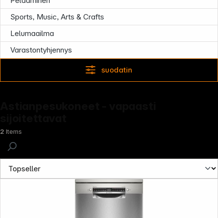
Pelaaminen
Sports, Music, Arts & Crafts
Lelumaailma
Varastontyhjennys
suodatin
Astianpesukoneet - vapaasti
sijoitettavat
2
Items