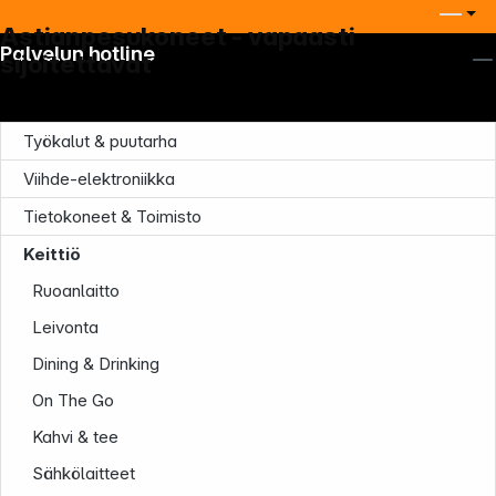
Astianpesukoneet - vapaasti
Palvelun hotline
sijoitettavat
Työkalut & puutarha
Viihde-elektroniikka
Tietokoneet & Toimisto
Yritys
Keittiö
Ruoanlaitto
Leivonta
Dining & Drinking
On The Go
Infoterminal
Kahvi & tee
Sähkölaitteet