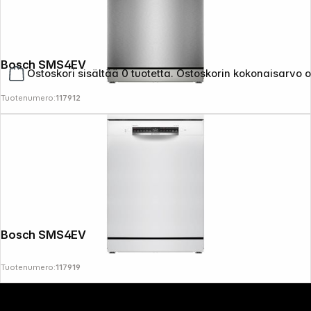
Bosch SMS4EVI08E silver
Ostoskori sisältää 0 tuotetta. Ostoskorin kokonaisarvo 
Tuotenumero:
117912
Copyright © 2000 - 2026 DIFOX. All rights reserved.
Bosch SMS4EVW08E white
Tuotenumero:
117919