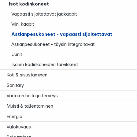
Isot kodinkoneet
Vapaasti sijoitettavat jääkaapit
Uutiskirje
Viini kaapit
Astianpesukoneet - vapaasti sijoitettavat
Astianpesukoneet - täysin integroitavat
Uunit
Isojen kodinkoneiden tarvikkeet
Follow us on
Koti & sisustaminen
Sanitary
Vartalon hoito ja terveys
Muisti & tallentaminen
Energia
Valokuvaus