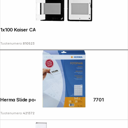
1x100 Kaiser CAM/CS Slide Mounts 2156
Tuotenumero:
810523
Herma Slide pockets 5x5 10 sheets clear 7701
Tuotenumero:
421372