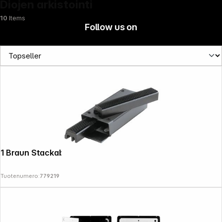
Diojen arkistointi
10
Items
Follow us on
1 Braun Stackable Box 2x50
Tuotenumero:
779219