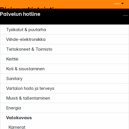
Diojen arkistointi
Palvelun hotline
Työkalut & puutarha
Viihde-elektroniikka
Tietokoneet & Toimisto
Keittiö
Koti & sisustaminen
Sanitary
Vartalon hoito ja terveys
Muisti & tallentaminen
Energia
Yritys
Valokuvaus
Kamerat