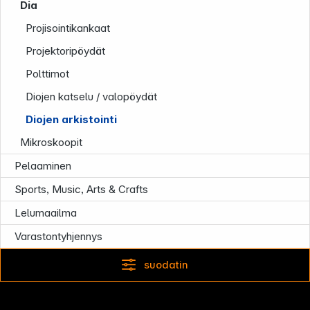
Dia
Projisointikankaat
Projektoripöydät
Polttimot
Diojen katselu / valopöydät
Uutiskirje
Diojen arkistointi
Mikroskoopit
Pelaaminen
Sports, Music, Arts & Crafts
Lelumaailma
Varastontyhjennys
suodatin