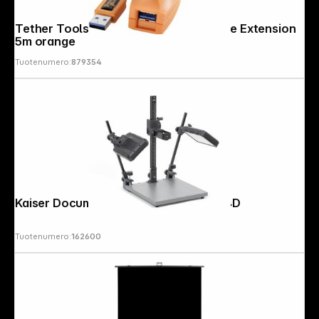
Tether Tools TetherPro USB 3.0 Active Extension
5m orange
Tuotenumero:
879354
Kaiser Document Capture Kit R2 CP 24D
Tuotenumero:
162600