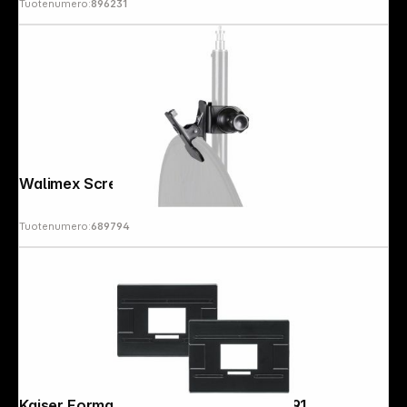
Tuotenumero:
896231
Walimex Screw Clamp
Tuotenumero:
689794
Follow us on
Kaiser Format Masks 24,5x36,5mm 4491