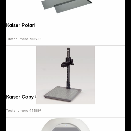
Kaiser Polarizers 2 pcs.
Tuotenumero:
788958
Kaiser Copy Stand RS 2 CP
Tuotenumero:
471889