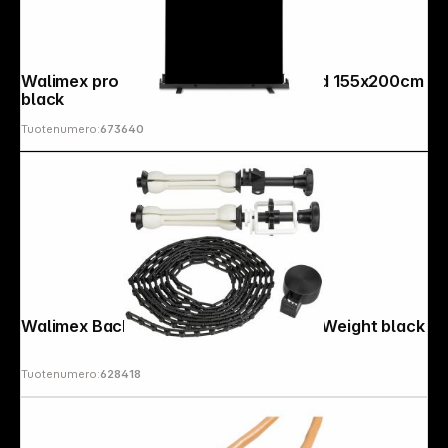
Walimex pro Roll-up Panel Background 155x200cm
black
Tuotenumero:
673640
Walimex Background Expan + Chain & Weight black
Tuotenumero:
628418