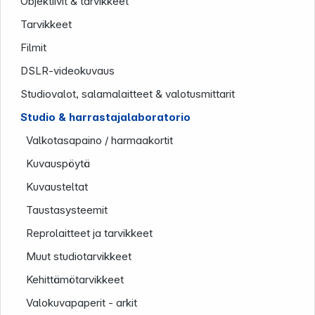
Objektiivit & tarvikkeet
Tarvikkeet
Filmit
DSLR-videokuvaus
Studiovalot, salamalaitteet & valotusmittarit
Studio & harrastajalaboratorio
Valkotasapaino / harmaakortit
Yritys
Kuvauspöytä
Kuvausteltat
Taustasysteemit
Reprolaitteet ja tarvikkeet
Muut studiotarvikkeet
Kehittämötarvikkeet
Valokuvapaperit - arkit