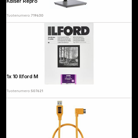
Kaiser Repro Tripod RSDmot 1.8
Tuotenumero:
719630
1x 10 Ilford MG RC DL 1M 24x30
Tuotenumero:
507621