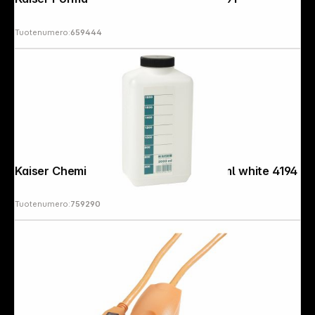
Tuotenumero:
659444
Kaiser Chemical Storage Bottle 2000ml white 4194
Tuotenumero:
759290