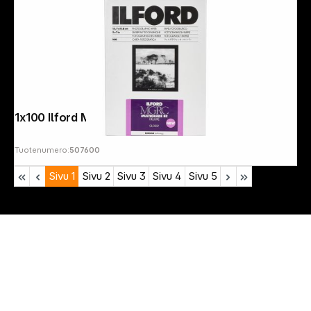
1x100 Ilford MG RC DL 1M 13x18
Tuotenumero:
507600
Sivu
1
Sivu
2
Sivu
3
Sivu
4
Sivu
5