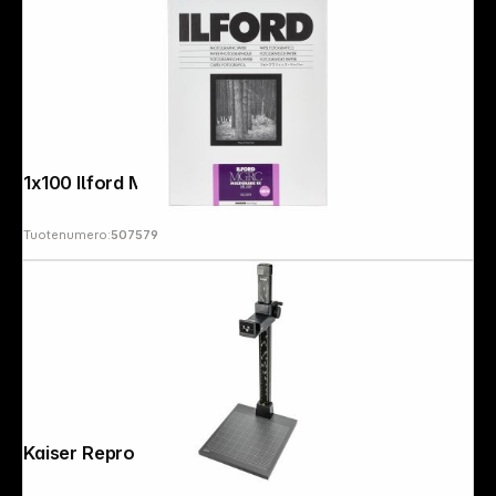
1x100 Ilford MG RC DL 1M 10,5x14,8
Tuotenumero:
507579
Kaiser Repro RS1+RA1 5510