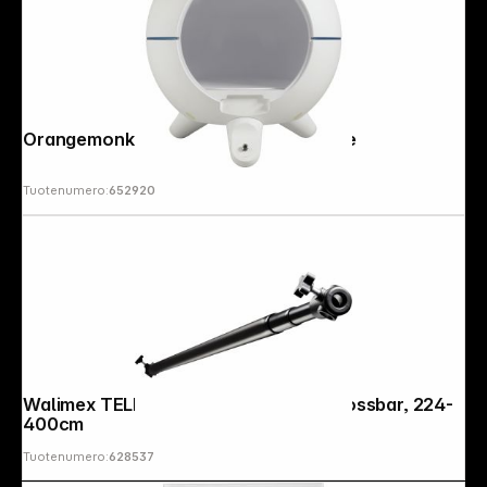
Orangemonkie Foldio 360 Smart Dome
Tuotenumero:
652920
Copyright © 2000 - 2026 DIFOX. All rights reserved.
Walimex TELESCOPIC Background Crossbar, 224-
400cm
Tuotenumero:
628537