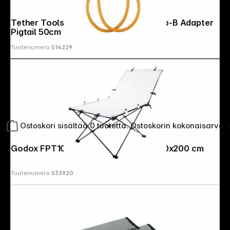
Tether Tools USB 3.0 zu USB 3.0 Micro-B Adapter
Pigtail 50cm
Tuotenumero:
514229
Ostoskori sisältää 0 tuotetta. Ostoskorin kokonaisarvo 
Godox FPT100200 Shooting Table 100x200 cm
Tuotenumero:
533920