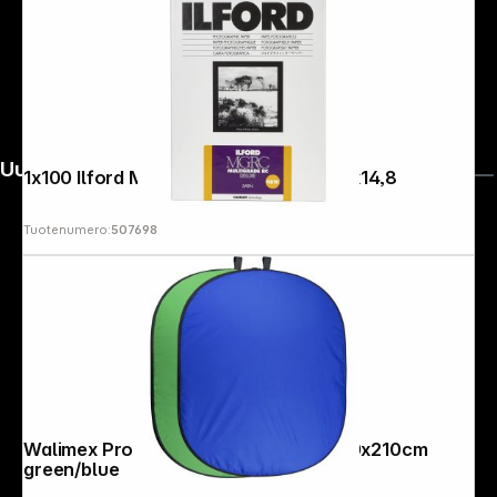
Uutiskirje
1x100 Ilford MG RC DL 25M 10x15 10,5x14,8
Tuotenumero:
507698
Walimex Pro Foldable Background 150x210cm
green/blue