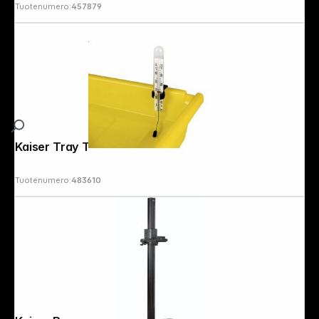
Tuotenumero:
457879
Kaiser Tray Thermometer 4083
Tuotenumero:
483610