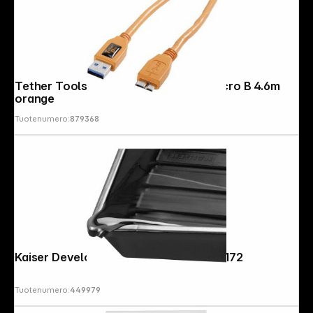
Tether Tools TetherPro USB 3.0 A/Micro B 4.6m
orange
Tuotenumero:
879368
Kaiser Developing Tray black 30x40 4172
Tuotenumero:
449979