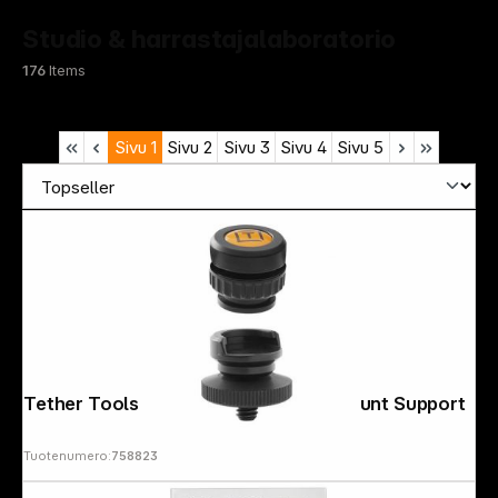
Studio & harrastajalaboratorio
176
Items
Sivu
1
Sivu
2
Sivu
3
Sivu
4
Sivu
5
Tether Tools TetherGuard Thread Mount Support
Tuotenumero:
758823