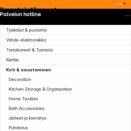
Ilmastointikoneet
Palvelun hotline
Työkalut & puutarha
Viihde-elektroniikka
Tietokoneet & Toimisto
Keittiö
Yritys
Koti & sisustaminen
Decoration
Kitchen Storage & Organisation
Home Textiles
Infoterminal
Bath Accessories
Jätteet ja kierrätys
Puhdistus