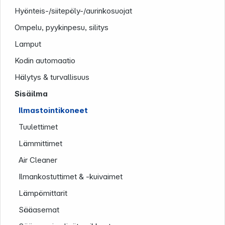
Hyönteis-/siitepöly-/aurinkosuojat
Ompelu, pyykinpesu, silitys
Uutiskirje
Lamput
Kodin automaatio
Hälytys & turvallisuus
Sisäilma
Ilmastointikoneet
Follow us on
Tuulettimet
Lämmittimet
Air Cleaner
Ilmankostuttimet & -kuivaimet
Lämpömittarit
Sääasemat