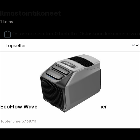
Ilmastointikoneet
1
Items
Ostoskori sisältää 0 tuotetta. Ostoskorin kokonaisarvo 
Copyright © 2000 - 2026 DIFOX. All rights reserved.
EcoFlow Wave 3 - Portable Air Conditioner
Tuotenumero:
168711