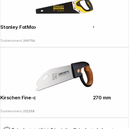
Stanley FatMax Gen2 Appliflon Handsaw
Tuotenumero:
269756
Kirschen Fine-cut saw with cork handle, 270 mm
Tuotenumero:
212258