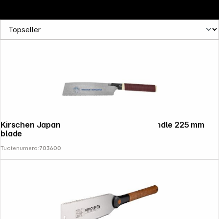
Kirschen Japanese Saw with straight handle 225 mm
blade
Tuotenumero:
703600