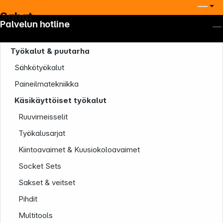
Sahat
Palvelun hotline
Työkalut & puutarha
Sähkötyökalut
Paineilmatekniikka
Käsikäyttöiset työkalut
Ruuvimeisselit
Työkalusarjat
Kiintoavaimet & Kuusiokoloavaimet
Socket Sets
Sakset & veitset
Yritys
Pihdit
Multitools