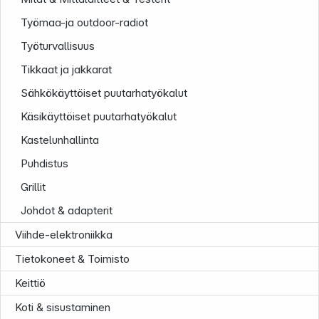
Työmaa-ja outdoor-radiot
Työturvallisuus
Tikkaat ja jakkarat
Sähkökäyttöiset puutarhatyökalut
Uutiskirje
Käsikäyttöiset puutarhatyökalut
Kastelunhallinta
Puhdistus
Grillit
Johdot & adapterit
Viihde-elektroniikka
Tietokoneet & Toimisto
Keittiö
Koti & sisustaminen