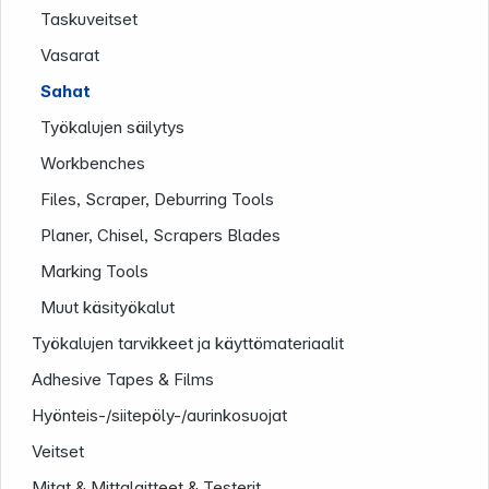
Taskuveitset
Vasarat
Sahat
Työkalujen säilytys
Workbenches
Files, Scraper, Deburring Tools
Planer, Chisel, Scrapers Blades
Marking Tools
Infoterminal
Muut käsityökalut
Työkalujen tarvikkeet ja käyttömateriaalit
Adhesive Tapes & Films
Hyönteis-/siitepöly-/aurinkosuojat
Veitset
Mitat & Mittalaitteet & Testerit