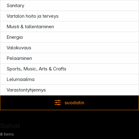
Sanitary
Follow us on
Vartalon hoito ja terveys
Muisti & tallentaminen
Energia
Valokuvaus
Pelaaminen
Sports, Music, Arts & Crafts
Lelumaailma
Varastontyhjennys
suodatin
Sahat
8
Items