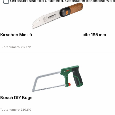
Ostoskori sisältää 0 tuotetta. Ostoskorin kokonaisarvo 
Kirschen Mini-fine-cut saw with cork handle 185 mm
Tuotenumero:
212272
Bosch DIY Bügelsäge 150mm
Tuotenumero:
220210