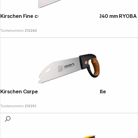
Kirschen Fine cut saw with cork handle, 240 mm RYOBA
Tuotenumero:
212265
Kirschen Carpenter's saw with cork handle
Tuotenumero:
212251