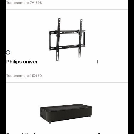
Tuotenumero:
791898
Philips universal TV Wall Mount 65Zoll
Tuotenumero:
113460