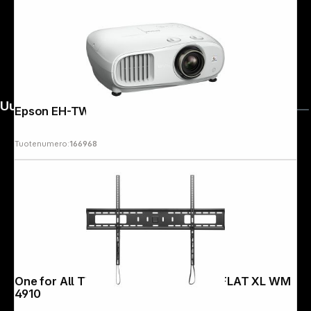
Uutiskirje
Epson EH-TW7100
Tuotenumero:
166968
One for All TV Wall mount 120" Solid FLAT XL WM
4910