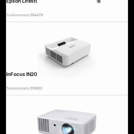
Epson Lifestudio Grand Plus EH-LS970B
Tuotenumero:
256470
InFocus IN2006UT
Tuotenumero:
210522