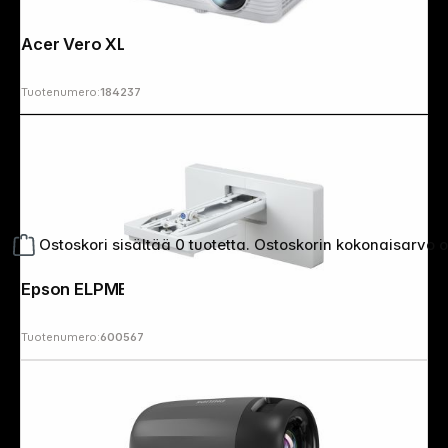
Acer Vero XL3515i
Tuotenumero:
184237
Ostoskori sisältää 0 tuotetta. Ostoskorin kokonaisarvo 
Epson ELPMB62 Wall mount
Tuotenumero:
600567