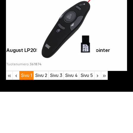
August LP205R Presenter with Laserpointer
Tuotenumero:
361874
Sivu
1
Sivu
2
Sivu
3
Sivu
4
Sivu
5