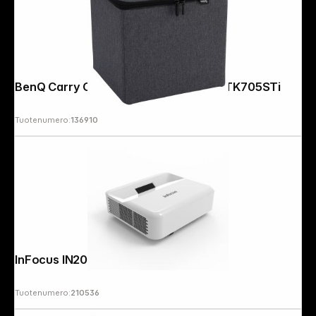
BenQ Carry Case for GP520, TK705i, TK705STi
Tuotenumero:
136910
InFocus IN2009UT
Tuotenumero:
210536