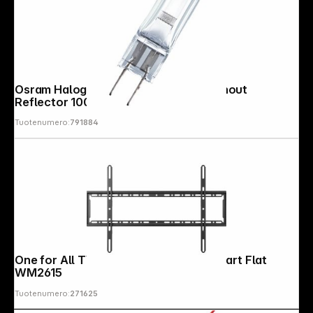
Osram Halogen HLX Lamp GY6.35 without
Reflector 100W 12V EVA
Tuotenumero:
791884
Copyright © 2000 - 2026 DIFOX. All rights reserved.
One for All TV Wandhalterung 90" Smart Flat
WM2615
Tuotenumero:
271625