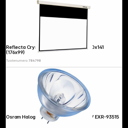
Reflecta Crystal-Line Motor RC lux 180x141
(176x99)
Tuotenumero:
784798
Osram Halogen Lamp Gx5.3 300W 82V EXR-93515