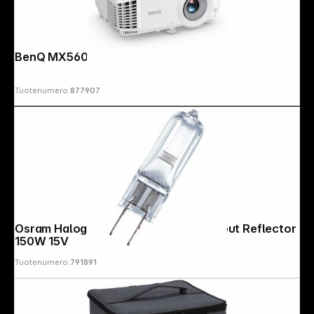
BenQ MX560
Tuotenumero:
877907
Osram Halogen HLX Lamp G6.35 without Reflector
150W 15V
Tuotenumero:
791891