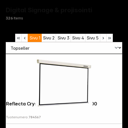
Digital Signage & projisointi
326
Items
Sivu
1
Sivu
2
Sivu
3
Sivu
4
Sivu
5
Reflecta Crystal-Line Rollo lux 200x200
Tuotenumero:
784567