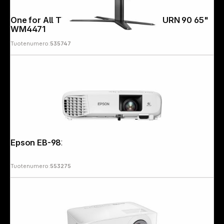
One for All TV Stand TableTop Solid TURN 90 65"
WM4471
Tuotenumero:
535747
Epson EB-982W
Tuotenumero:
553275