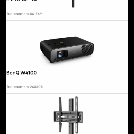
Tuotenumero:
861569
BenQ W4100i
Tuotenumero:
268608