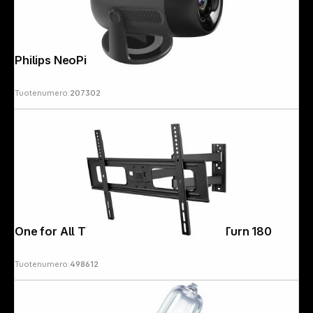
Philips NeoPix 150
Tuotenumero:
207302
One for All TV Wall mount 84" Smart Turn 180
Tuotenumero:
498612