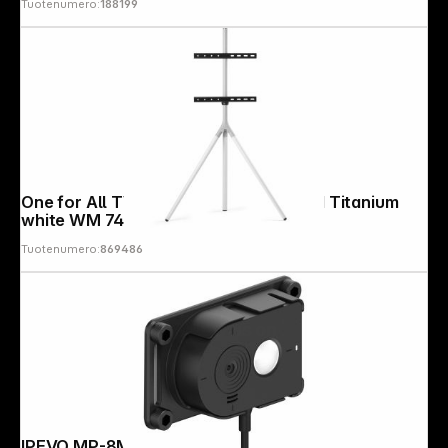
Tuotenumero:
188199
One for All TV Stand Full Metal Tripod Titanium
white WM 7462
Tuotenumero:
869486
Follow us on
IPEVO MP-8M with Mount and Clamp