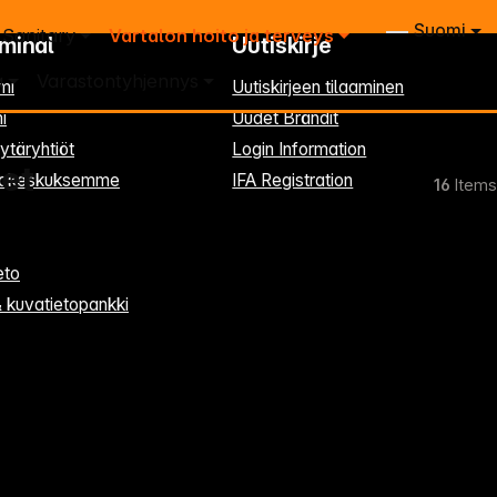
Suomi
Sanitary
Vartalon hoito ja terveys
rminal
Uutiskirje
a
Varastontyhjennys
mi
Uutiskirjeen tilaaminen
i
Uudet Brändit
ytäryhtiöt
Login Information
eet
kkakeskuksemme
IFA Registration
16
Items
eto
& kuvatietopankki