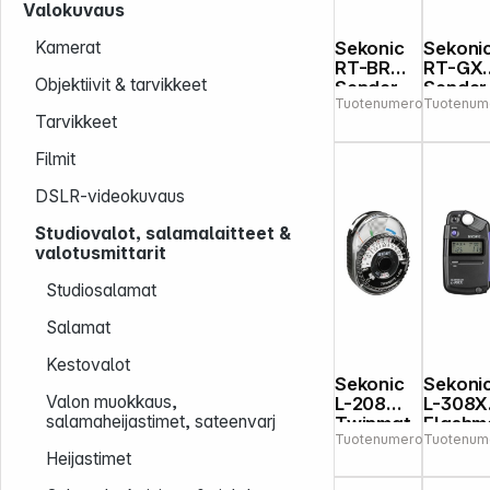
Valokuvaus
Sekonic
Sekoni
Kamerat
RT-BR
RT-GX
Objektiivit & tarvikkeet
Sender
Sender
Tuotenumero:
Tuotenum
589213
for L-
for L-
Tarvikkeet
858D
858D
Filmit
DSLR-videokuvaus
Studiovalot, salamalaitteet &
valotusmittarit
Studiosalamat
Salamat
Kestovalot
Sekonic
Sekoni
Valon muokkaus,
L-208
L-308X
salamaheijastimet, sateenvarj
Twinmat
Flashm
Tuotenumero:
Tuotenum
505391
e
e
Heijastimet