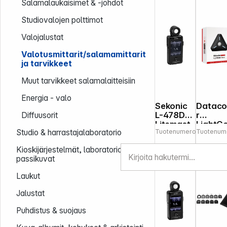
Salamalaukaisimet & -johdot
Studiovalojen polttimot
Valojalustat
Valotusmittarit/salamamittarit
ja tarvikkeet
Muut tarvikkeet salamalaitteisiin
Energia - valo
Sekonic
Dataco
L-478D
r
Diffuusorit
Litemast
LightCo
Tuotenumero:
Tuotenum
643615
Studio & harrastajalaboratorio
er Pro
or Met
Kioskijärjestelmät, laboratorio &
passikuvat
Laukut
Jalustat
Puhdistus & suojaus