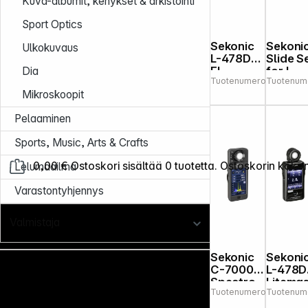
Kuva-albumit, kehykset & arkistointi
Sport Optics
Sekonic
Sekoni
Ulkokuvaus
L-478DR-
Slide S
EL
for L-
Dia
Tuotenumero:
Tuotenum
203506
Litemast
398a
Mikroskoopit
er Pro
Elinchro
Pelaaminen
m
Sports, Music, Arts & Crafts
0,00 €
Ostoskori sisältää 0 tuotetta. Ostoskorin koko
Lelumaailma
Varastontyhjennys
Valmistaja
Sekonic
Sekoni
C-7000
L-478D
Spectro
Litema
Tuotenumero:
Tuotenum
203940
Master
er Pro
Pocket