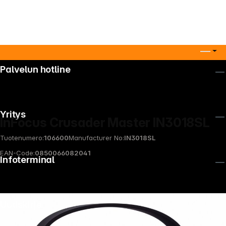
Palvelun hotline
Yritys
InFocus Crusader Master IN3018SL
Tuotenumero:
106600
Manufacturer No:
IN3018SL
EAN-Code:
0850066082041
Infoterminal
Uutiskirje