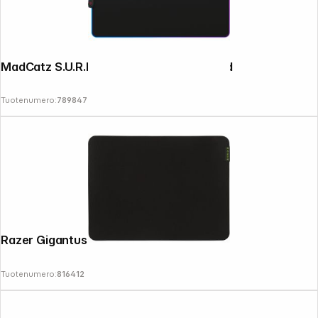
MadCatz S.U.R.F. RGB Gaming Mouse Pad
Tuotenumero:
789847
Razer Gigantus V2 Medium
Tuotenumero:
816412