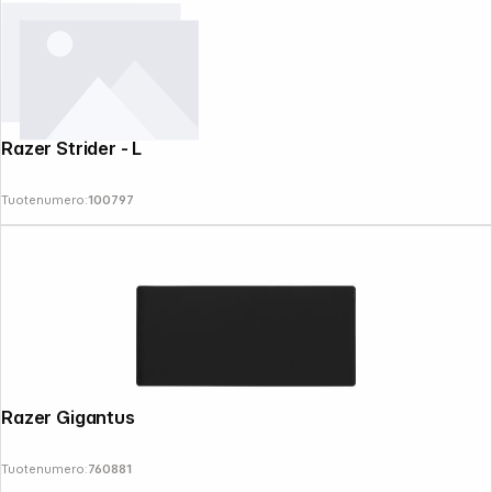
Razer Strider - L
Tuotenumero:
100797
Razer Gigantus V2 3XL
Tuotenumero:
760881