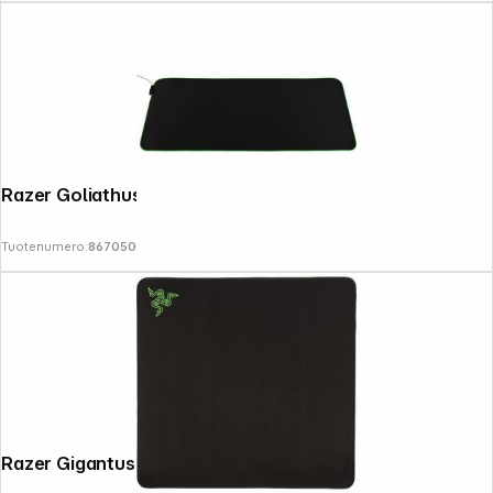
Razer Goliathus Chroma 3XL
Tuotenumero:
867050
Razer Gigantus