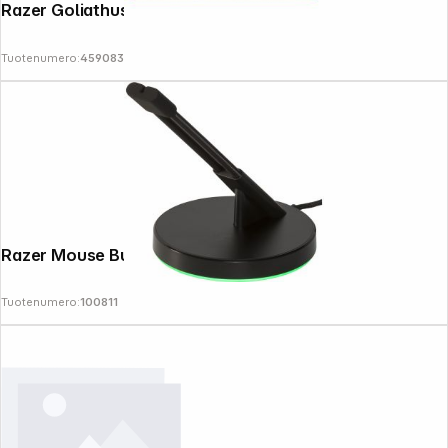
Razer Goliathus Chroma
Tuotenumero:
459083
Uutiskirje
Razer Mouse Bungee V3 Chroma
Tuotenumero:
100811