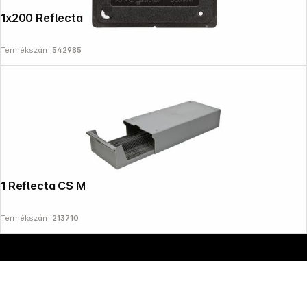
1x200 Reflecta CS 2 24x36
Termékszám:
542985
Copyright © 2000 - 2026 DIFOX. All rights reserved.
1 Reflecta CS Magazine 2x100
Termékszám:
213710