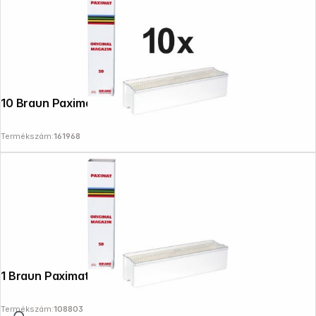
10 Braun Paximat-Magazine 50 white
Termékszám:
161968
1 Braun Paximat Magazin 50 fehér
Termékszám:
108803