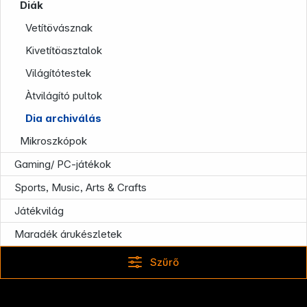
Diák
Vetítövásznak
Kivetítöasztalok
Világítótestek
Àtvilágító pultok
News
Dia archiválás
Mikroszkópok
Gaming/ PC-játékok
Sports, Music, Arts & Crafts
Játékvilág
Maradék árukészletek
Szűrő