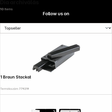
Dia archiválás
10
Items
Follow us on
1 Braun Stackable Box 2x50
Termékszám:
779219