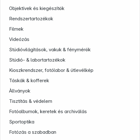
Objektívek és kiegészítök
Rendszertartozékok
Filmek
Videózás
Stúdióvilágítások, vakuk & fénymérök
Stúdió- & labortartozékok
Kioszkrendszer, fotólabor & útlevélkép
Táskák & kofferek
Infoterminal
Àllványok
Tisztítás & védelem
Fotóalbumok, keretek és archiválás
Sportoptika
Fotózás a szabadban