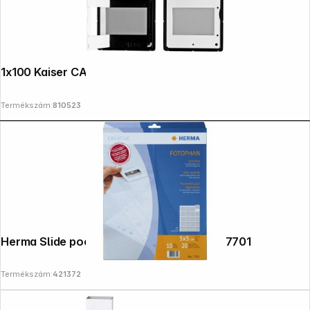
1x100 Kaiser CAM/CS Slide Mounts 2156
Termékszám:
810523
Herma Slide pockets 5x5 10 sheets clear 7701
Termékszám:
421372