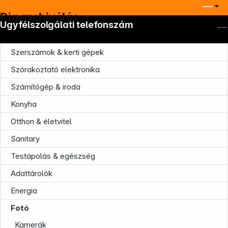
Dia archiválás
Ügyfélszolgálati telefonszám
Szerszámok & kerti gépek
Szórakoztató elektronika
Számítógép & iroda
Konyha
Otthon & életvitel
Sanitary
Testápolás & egészség
Adattárolók
Energia
Company
Fotó
Kamerák