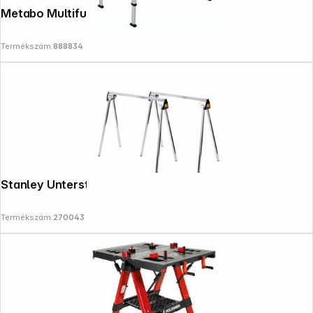
Metabo Multifunctional table MWB100
Termékszám:
888834
Stanley Unterstellböcke Metell
Termékszám:
270043