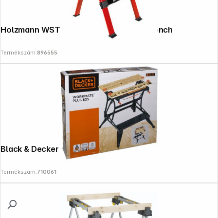
Holzmann WST100SOLID Clamp Work Bench
Termékszám:
896555
Black & Decker WM825 Workbench
Termékszám:
710061