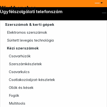
Workbenches
Ügyfélszolgálati telefonszám
Szerszámok & kerti gépek
Elektromos szerszámok
Süritett levegös technológia
Kézi szerszámok
Csavarhúzók
Szerszámkészletek
Csavarkulcs
Csatlakozóaljzat-készletek
Ollók és kések
Fogók
Multitools
Company