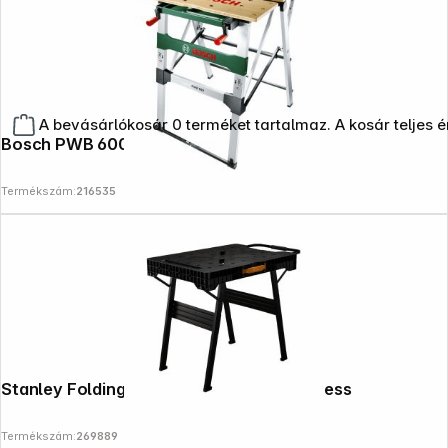
A bevásárlókosár 0 terméket tartalmaz. A kosár teljes 
Bosch PWB 600 Arbeitstisch
Termékszám:
216535
Stanley Folding Workbench FatMax Express
Termékszám:
269889