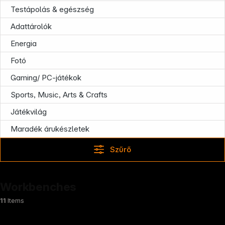
Testápolás & egészség
Adattárolók
Energia
Fotó
Gaming/ PC-játékok
Sports, Music, Arts & Crafts
Játékvilág
Follow us on
Maradék árukészletek
Szűrő
Workbenches
11
Items