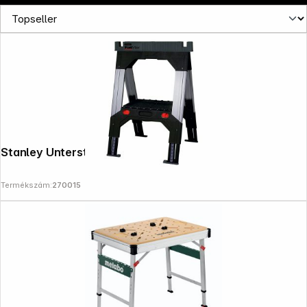
Stanley Unterstellbock FatMax Paar
Termékszám:
270015