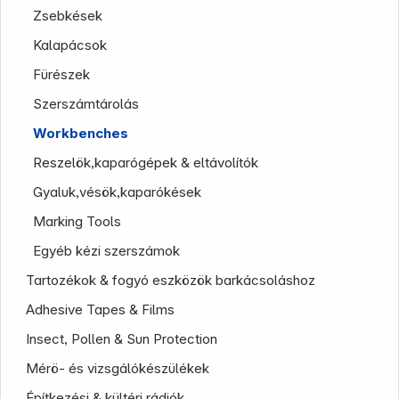
Zsebkések
Kalapácsok
Fürészek
Szerszámtárolás
Workbenches
Reszelök,kaparógépek & eltávolítók
Gyaluk,vésök,kaparókések
Marking Tools
Egyéb kézi szerszámok
Tartozékok & fogyó eszközök barkácsoláshoz
Adhesive Tapes & Films
Infoterminal
Insect, Pollen & Sun Protection
Mérö- és vizsgálókészülékek
Építkezési & kültéri rádiók