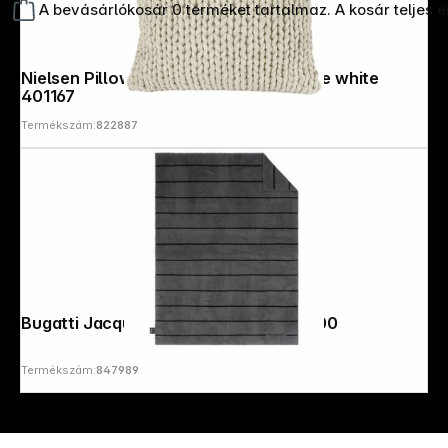
A bevásárlókosár 0 terméket tartalmaz. A kosár teljes 
Nielsen Pillowcase Marlin 50x50 Creae white
401167
Termékszám:
822887
Copyright © 2000 - 2026 DIFOX. All rights reserved.
Bugatti Jacquard Blanket Grey 150x200
Termékszám:
847989