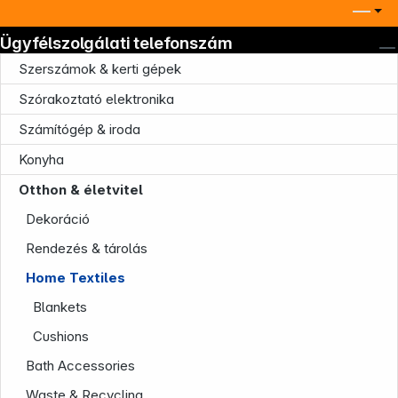
Ügyfélszolgálati telefonszám
Szerszámok & kerti gépek
Szórakoztató elektronika
Számítógép & iroda
Konyha
Otthon & életvitel
Company
Dekoráció
Rendezés & tárolás
Home Textiles
Blankets
Cushions
Bath Accessories
Infoterminal
Waste & Recycling