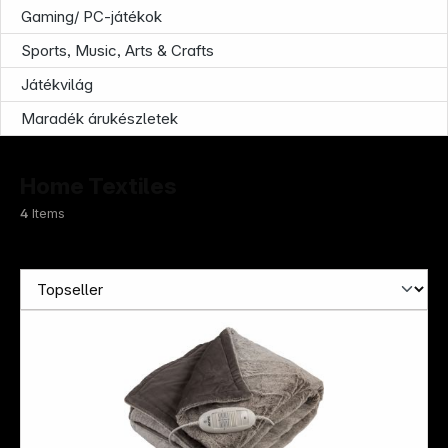
Gaming/ PC-játékok
Sports, Music, Arts & Crafts
Játékvilág
Maradék árukészletek
Home Textiles
4
Items