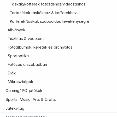
Táskák/kofferek fotózáshoz/videózáshoz
Tartozékok táskákhoz & kofferekhez
Kofferek/táskák szabadidös tevékenységre
Àllványok
Tisztítás & védelem
Fotóalbumok, keretek és archiválás
Sportoptika
Fotózás a szabadban
Diák
Mikroszkópok
Gaming/ PC-játékok
Sports, Music, Arts & Crafts
Játékvilág
Infoterminal