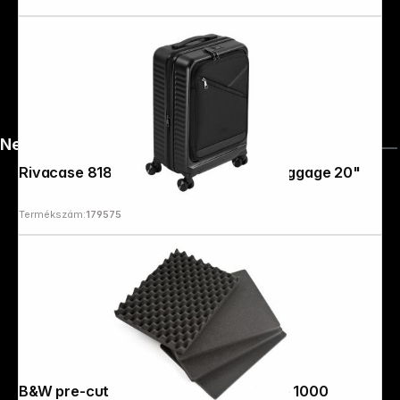
News
Rivacase 8180 Clark ECO Carry-On Luggage 20"
Termékszám:
179575
B&W pre-cut foam 4pcs for B&W Type 1000