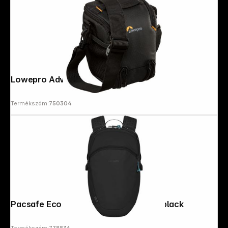
Lowepro Adventura TLZ 30 III black
Termékszám:
750304
Pacsafe Eco 18L Backpack ECONYL® black