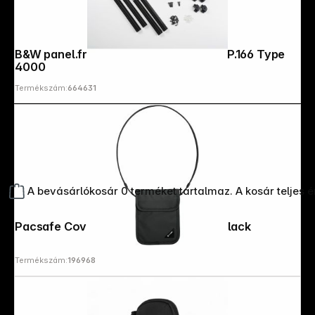
B&W panel.frame for installation for PP.166 Type
4000
Termékszám:
664631
A bevásárlókosár 0 terméket tartalmaz. A kosár teljes 
Pacsafe Coversafe X75 Neck Pouch black
Termékszám:
196968