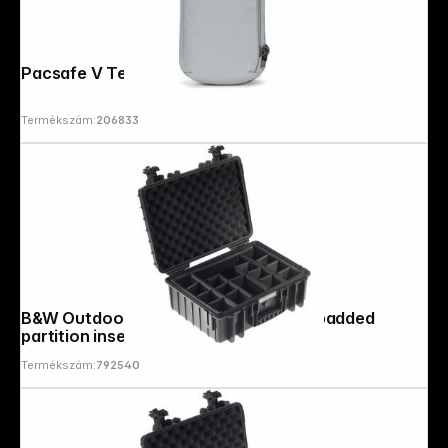
Pacsafe V Tech Sling digital grey
Termékszám:
206833
B&W Outdoor Case Type 5000 black padded
partition insert
Termékszám:
792540