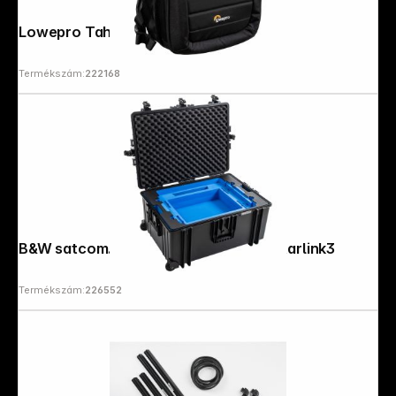
Lowepro Tahoe BP 150 black
Termékszám:
222168
B&W satcom.case PP.1570 black for Starlink3
Termékszám:
226552