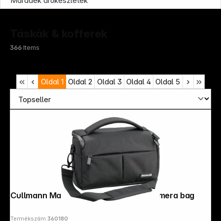
Maradék árukészletek
Táskák & kofferek
366
Items
Oldal
1
Oldal
2
Oldal
3
Oldal
4
Oldal
5
Cullmann Malaga Maxima 70 black Camera bag
Termékszám:
360180