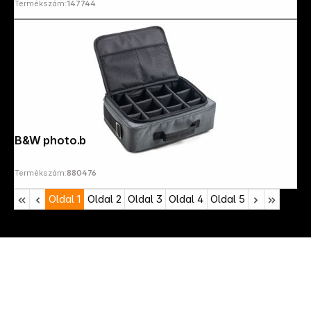
Termékszám:
147744
B&W photo.bag TEX.166.RPD grey
Termékszám:
880476
Oldal
1
Oldal
2
Oldal
3
Oldal
4
Oldal
5