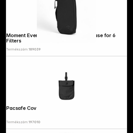
Moment Everything Lens Filter Soft Case for 6
Filters
Termékszám:
189039
Pacsafe Coversafe S25 Bra Bag black
Termékszám:
197010