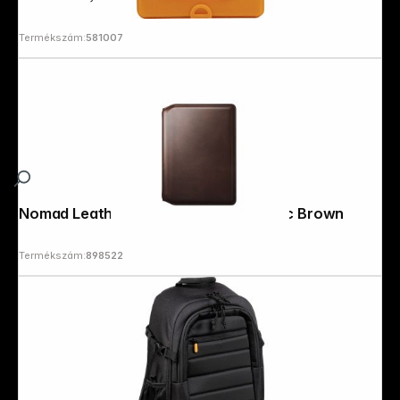
Termékszám:
581007
Nomad Leather Passport Wallet Rustic Brown
Termékszám:
898522