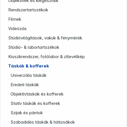
Objektívek és kiegészítök
Rendszertartozékok
Filmek
Videózás
Stúdióvilágítások, vakuk & fénymérök
Stúdió- & labortartozékok
Kioszkrendszer, fotólabor & útlevélkép
Táskák & kofferek
Company
Univerzális táskák
Eredeti táskák
Objektívtáskák és kofferek
Statív táskák és kofferek
Szíjak és pántok
Szabadidös táskák & hátizsákok