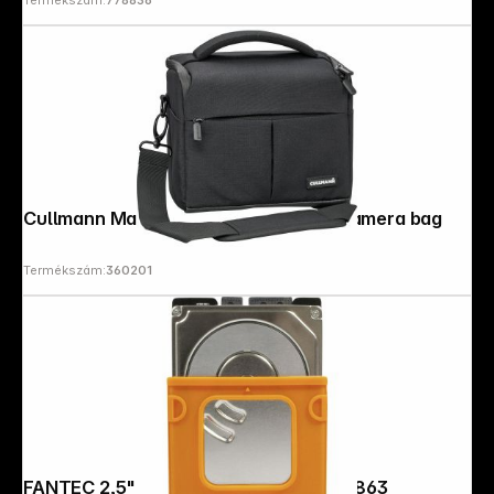
Termékszám:
778836
Cullmann Malaga Maxima 120 black Camera bag
Termékszám:
360201
FANTEC 2,5" HDD Protecting Sleeve 1863