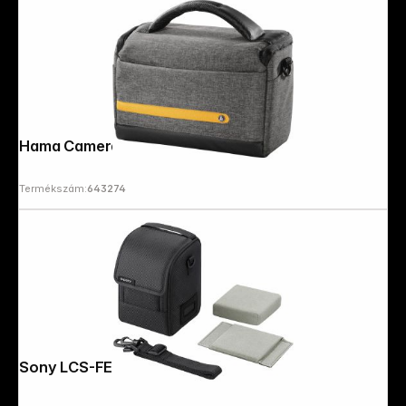
Hama Camera bag Terra, 135 Grey
Termékszám:
643274
Copyright © 2000 - 2026 DIFOX. All rights reserved.
Sony LCS-FEA1 Lens Bag black