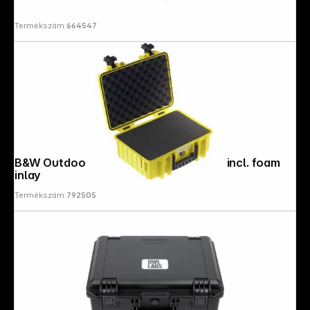
Termékszám:
664547
B&W Outdoor Case Type 4000 yellow incl. foam
inlay
Termékszám:
792505
Follow us on