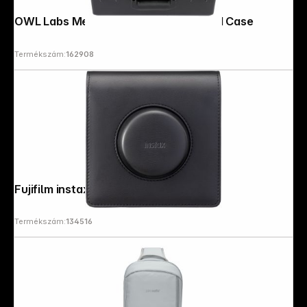
OWL Labs Meeting OWL 3 and 4+ Hard Case
Termékszám:
162908
Fujifilm instax Wide evo Bag
Termékszám:
134516