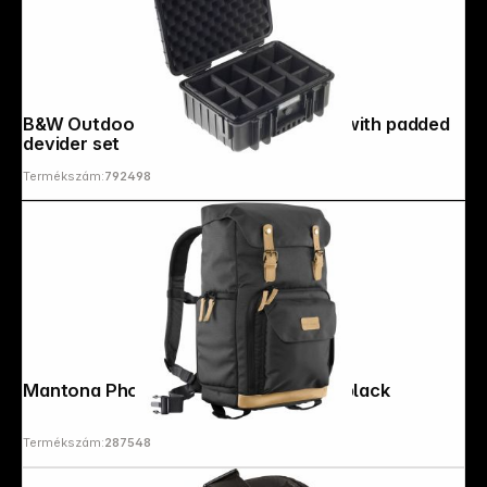
B&W Outdoor Case Type 4000 black with padded
devider set
Termékszám:
792498
Mantona Photo Backpack Luis Retro black
Termékszám:
287548