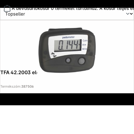
A bevásárlókosár 0 terméket tartalmaz. A kosár teljes é
Copyright © 2000 - 2026 DIFOX. All rights reserved.
TFA 42.2003 electronic step counter
Termékszám:
387506