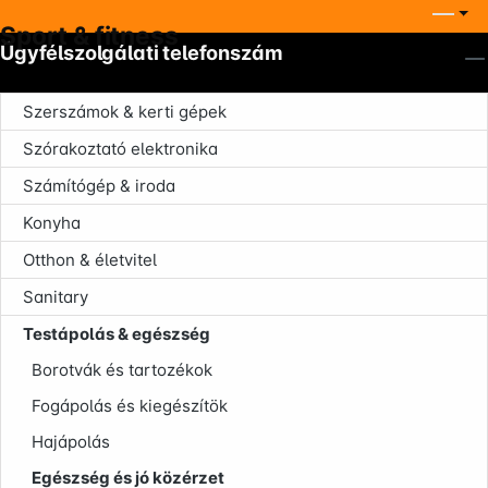
Sport & fitness
Ügyfélszolgálati telefonszám
Szerszámok & kerti gépek
Szórakoztató elektronika
Számítógép & iroda
Company
Konyha
Otthon & életvitel
Sanitary
Testápolás & egészség
Borotvák és tartozékok
Infoterminal
Fogápolás és kiegészítök
Hajápolás
Egészség és jó közérzet