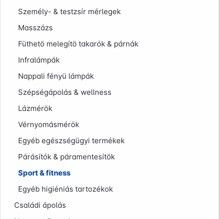
Személy- & testzsír mérlegek
News
Masszázs
Füthetö melegítö takarók & párnák
Infralámpák
Nappali fényü lámpák
Szépségápolás & wellness
Follow us on
Lázmérök
Vérnyomásmérök
Egyéb egészségügyi termékek
Párásítók & páramentesítök
Sport & fitness
Egyéb higiéniás tartozékok
Családi ápolás