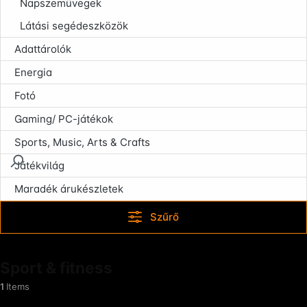
Napszemüvegek
Látási segédeszközök
Adattárolók
Energia
Fotó
Gaming/ PC-játékok
Sports, Music, Arts & Crafts
Játékvilág
Maradék árukészletek
Szűrő
Sport & fitness
1
Items