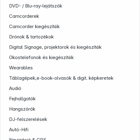
DVD- / Blu-ray-lejátszók
Camcorderek
Camcorder kiegészítök
Drónok & tartozékok
Digital Signage, projektorok és kiegészítök
Okostelefonok és kiegészítök
Wearables
Táblagépek,e-book-olvasók & digit. képkeretek
Audió
Infoterminal
Fejhallgatók
Hangszórók
DJ-felszerelések
Autó-Hifi
Navigáció & GPS