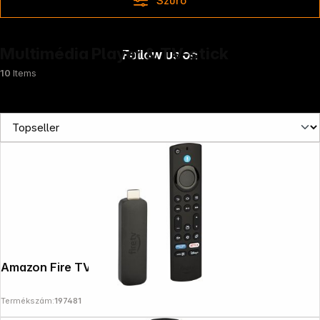
Szűrő
Multimédia Player & TV-stick
Follow us on
10
Items
Amazon Fire TV Stick 4k Max 2nd Gen
Termékszám:
197481