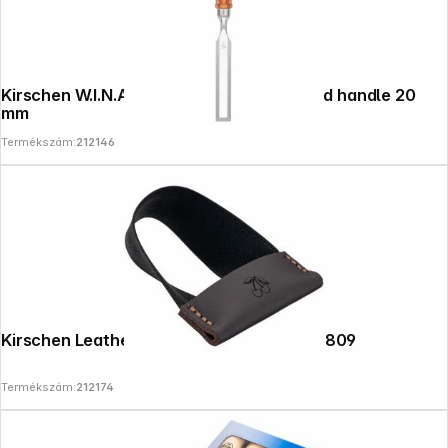
Kirschen W.I.N.A.C. Chisel with skateboard handle 20
mm
Termékszám:
212146
Kirschen Leather blade guard for 3808/3809
Termékszám:
212174