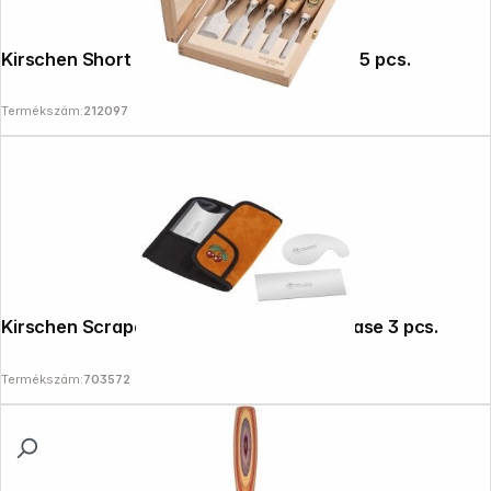
Kirschen Short chisel set in wooden box, 5 pcs.
Termékszám:
212097
Kirschen Scraper set 3800-01 in suede case 3 pcs.
Termékszám:
703572