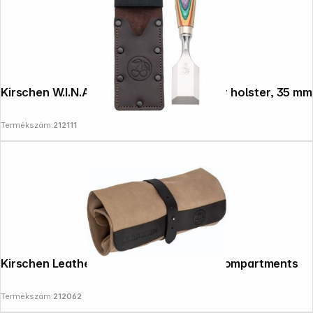
Kirschen W.I.N.A.C. Short chisel in leather holster, 35 mm
Termékszám:
212111
Kirschen Leather roll-up bag, empty 12 compartments
Termékszám:
212062