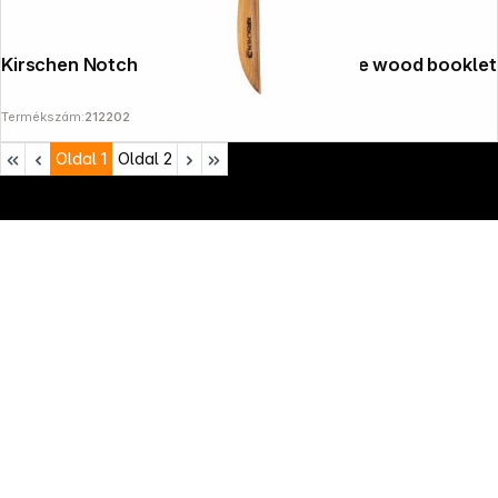
Kirschen Notched carving knife with olive wood booklet
Termékszám:
212202
Oldal
1
Oldal
2