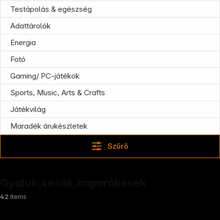
Testápolás & egészség
Infoterminal
Adattárolók
Energia
Fotó
Gaming/ PC-játékok
Sports, Music, Arts & Crafts
Játékvilág
Maradék árukészletek
Szűrő
Gyaluk,vésök,kaparókések
42
Items