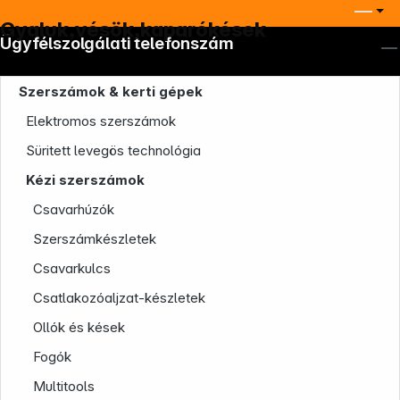
Gyaluk,vésök,kaparókések
Ügyfélszolgálati telefonszám
Szerszámok & kerti gépek
Elektromos szerszámok
Süritett levegös technológia
Kézi szerszámok
Csavarhúzók
Szerszámkészletek
Csavarkulcs
Csatlakozóaljzat-készletek
Ollók és kések
Fogók
Multitools