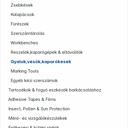
Zsebkések
Kalapácsok
Fürészek
Szerszámtárolás
Workbenches
Reszelök,kaparógépek & eltávolítók
Gyaluk,vésök,kaparókések
Marking Tools
Company
Egyéb kézi szerszámok
Tartozékok & fogyó eszközök barkácsoláshoz
Adhesive Tapes & Films
Insect, Pollen & Sun Protection
Mérö- és vizsgálókészülékek
Építkezési & kültéri rádiók