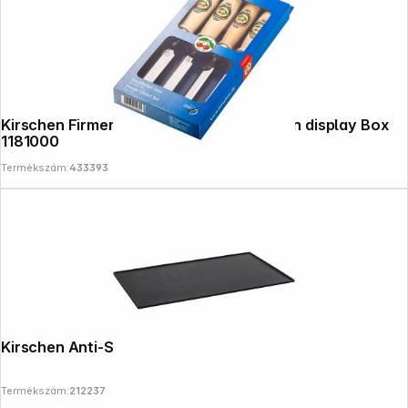
Kirschen Firmer Chisel Set 4pcs 1181 SB in display Box
1181000
Termékszám:
433393
Kirschen Anti-Slip Mat
Termékszám:
212237