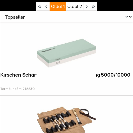
Oldal
1
Oldal
2
News
Kirschen Schärf- und Abziehstein Körnung 5000/10000
Termékszám:
212230