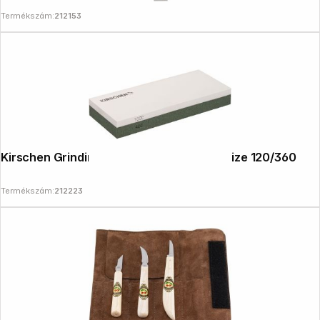
Termékszám:
212153
Kirschen Grinding and dressing set, grit size 120/360
Termékszám:
212223