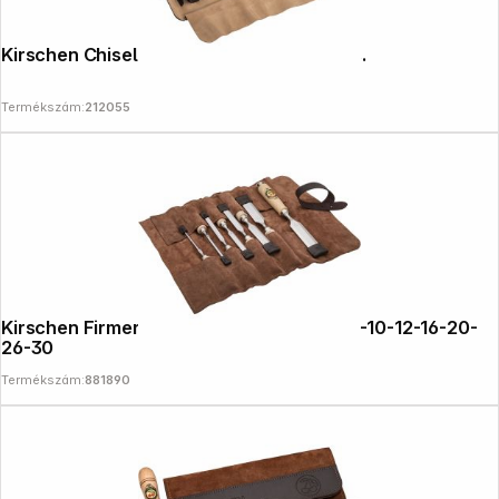
Kirschen Chisel set in leather case, 6 pcs.
Termékszám:
212055
Kirschen Firmer Chisel Set 8pcs. Bag 4-6-10-12-16-20-
26-30
Termékszám:
881890
Follow us on