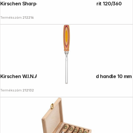
Kirschen Sharpening and Dressing Set, Grit 120/360
Termékszám:
212216
Kirschen W.I.N.A.C. Chisel with skateboard handle 10 mm
Termékszám:
212132