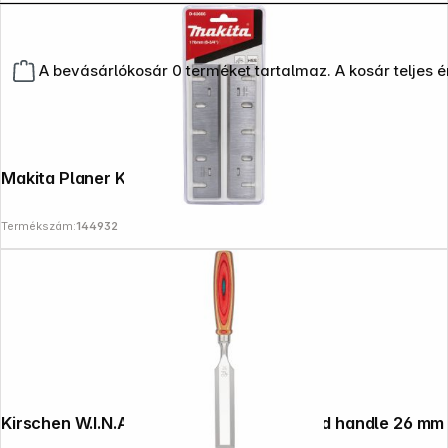
A bevásárlókosár 0 terméket tartalmaz. A kosár teljes 
Makita Planer Knife HSS 170mm
Termékszám:
144932
Kirschen W.I.N.A.C. chisel with skateboard handle 26 mm