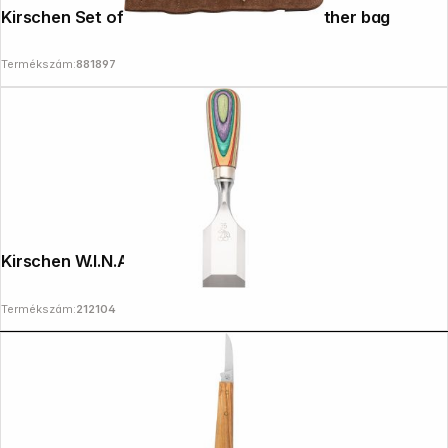
Kirschen Set of carving knives Velourleather bag
Termékszám:
881897
Copyright © 2000 - 2026 DIFOX. All rights reserved.
Kirschen W.I.N.A.C. Short Chisel, 35 mm
Termékszám:
212104