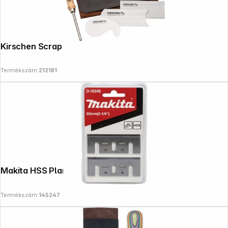
Kirschen Scrap set in leather case 4 pcs.
Termékszám:
212181
Makita HSS Planer Blade 82 mm 2 pcs
Termékszám:
145247