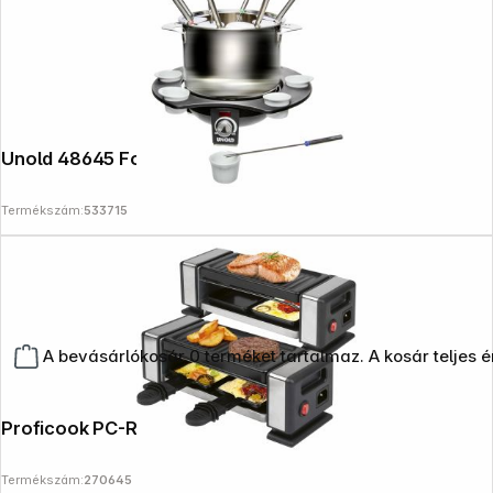
Unold 48645 Fondue Elegance
Termékszám:
533715
A bevásárlókosár 0 terméket tartalmaz. A kosár teljes 
Proficook PC-RG 1324 Raclette-Grill
Termékszám:
270645