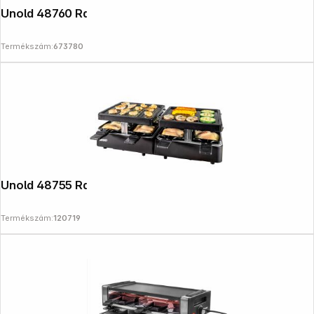
Unold 48760 Raclette Delice Basic
Termékszám:
673780
Unold 48755 Raclette Extandable
Termékszám:
120719