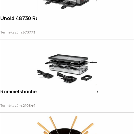
Unold 48730 Raclette Finesse Basic
Termékszám:
673773
Rommelsbacher RCP 1800 Pizza Raclette
Termékszám:
210844