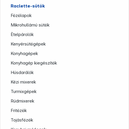
Company
Raclette-sütök
Fözölapok
Mikrohullámú sütök
Ètelpárolók
Kenyérsütögépek
Konyhagépek
Konyhagép kiegészítök
Húsdarálók
Kézi mixerek
Turmixgépek
Rúdmixerek
Fritözök
Tojásfözök
Infoterminal