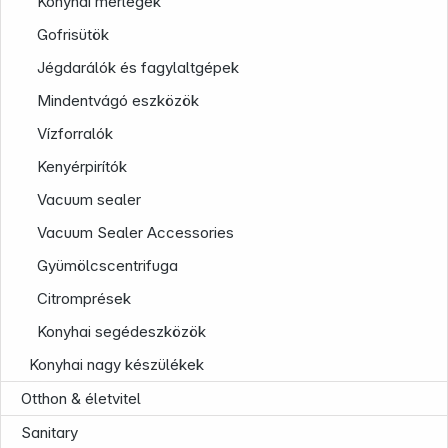
Konyhai mérlegek
Gofrisütök
Jégdarálók és fagylaltgépek
Mindentvágó eszközök
Vízforralók
Kenyérpirítók
Vacuum sealer
Vacuum Sealer Accessories
Gyümölcscentrifuga
Citromprések
Konyhai segédeszközök
Konyhai nagy készülékek
News
Otthon & életvitel
Sanitary