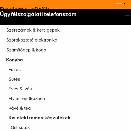
Raclette-sütök
Ügyfélszolgálati telefonszám
Szerszámok & kerti gépek
Szórakoztató elektronika
Számítógép & iroda
Konyha
Fözés
Sütés
Evés & ivás
Elvitelre/útközben
Kávé & tea
Kis elektromos készülékek
Grillsütök