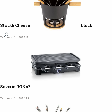
Stöckli Cheese Fondue Set Titlis Big 3,2l black
Termékszám:
185812
Severin RG 9670 Raclette Grill
Termékszám:
195479