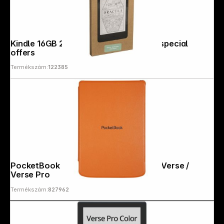
Kindle 16GB 2024 Matcha Green with special
offers
Termékszám:
122385
PocketBook Shell - Orange Cover for Verse /
Verse Pro
Termékszám:
827962