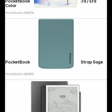
PocketBook Flip Wintertime Print for Era / Era
Color
Termékszám:
165274
PocketBook Shell Cover Transparent Strap Sage
Follow us on
Termékszám:
260817