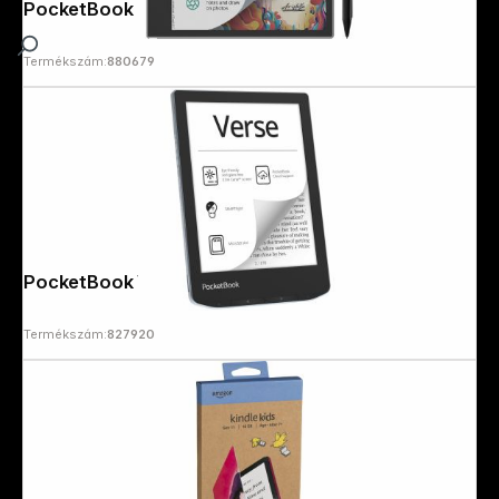
PocketBook InkPad Eo Mist Grey
Termékszám:
880679
PocketBook Verse Bright Blue
Termékszám:
827920