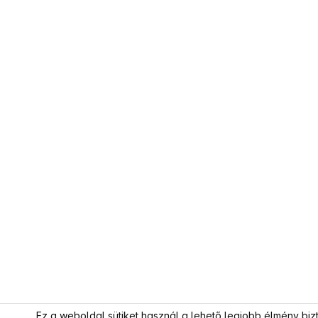
Ez a weboldal sütiket használ a lehető legjobb élmény biz