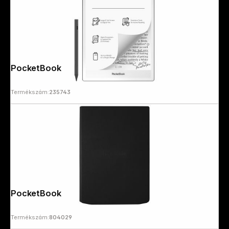
PocketBook InkPad One
Termékszám:
235743
PocketBook Flip Regular Black
Termékszám:
804029