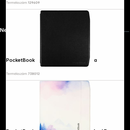
Termékszám:
129609
News
PocketBook Shell - Black Cover for Era
Termékszám:
738012