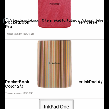
A bevásárlókosár 0 terméket tartalmaz. A kosár teljes 
PocketBook Shell - Red Cover for Verse / Verse
Pro
Termékszám:
827948
PocketBook Shell-Colorful Strips Cover InkPad 4 /
Color 2/3
Termékszám:
838833