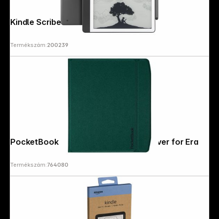
Kindle Scribe 16GB
Termékszám:
200239
PocketBook Charge - Fresh Green Cover for Era
Termékszám:
764080