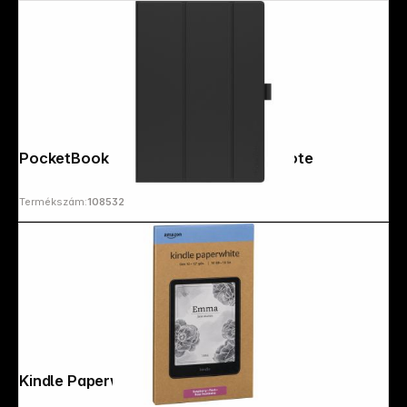
Copyright © 2000 - 2026 DIFOX. All rights reserved.
PocketBook Flip Cover Black Color Note
Termékszám:
108532
Kindle Paperwhite 16GB pink