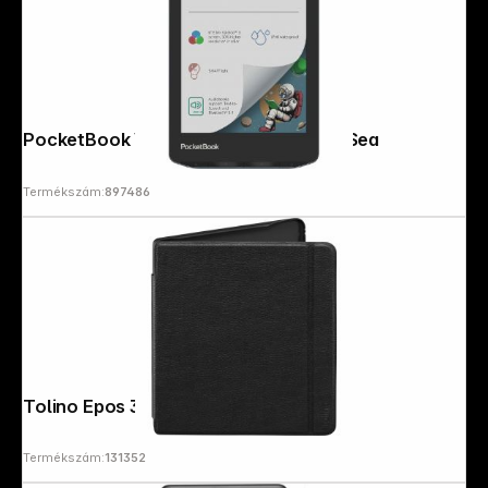
PocketBook Verse Pro Color Stormy Sea
Termékszám:
897486
Tolino Epos 3 Slim Bag black
Termékszám:
131352