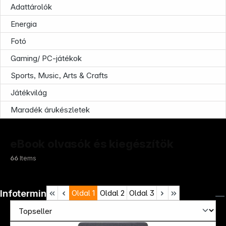
Adattárolók
Energia
Fotó
Gaming/ PC-játékok
Sports, Music, Arts & Crafts
Játékvilág
Maradék árukészletek
eBook olvasók és kiegészítök
66
Items
Infoterminal
Oldal
1
Oldal
2
Oldal
3