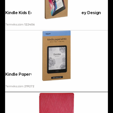
Kindle Kids Edition (16GB) Unicorn Valley Design
Termékszám:
122406
Kindle Paperwhite 16GB black
Termékszám:
219272