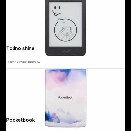
Tolino shine (5th Generation)
Termékszám:
888974
Pocketbook Flip Wintertime Print