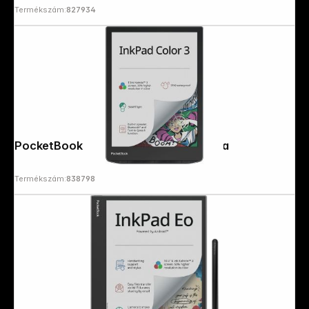
Termékszám:
827934
PocketBook InkPad Color 3 stormy sea
Termékszám:
838798