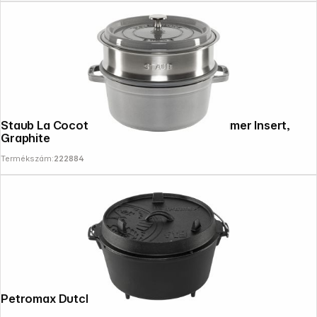
Staub La Cocotte 24cm round, with Steamer Insert,
Graphite
Termékszám:
222884
Petromax Dutch Oven ft 9 with feet