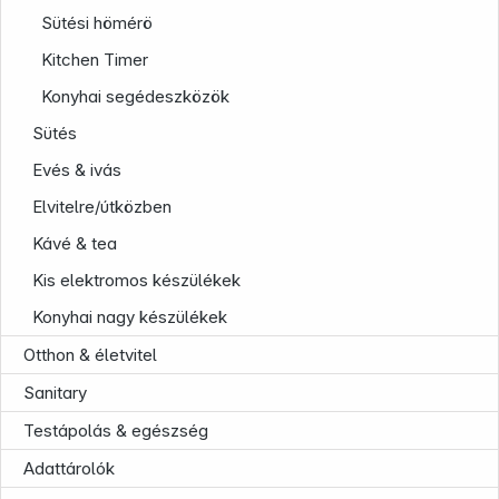
Sütési hömérö
Kitchen Timer
Konyhai segédeszközök
Sütés
Evés & ivás
Elvitelre/útközben
Company
Kávé & tea
Kis elektromos készülékek
Konyhai nagy készülékek
Otthon & életvitel
Sanitary
Testápolás & egészség
Adattárolók