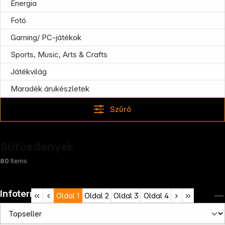
Energia
Fotó
Gaming/ PC-játékok
Sports, Music, Arts & Crafts
Játékvilág
Maradék árukészletek
Szűrő
Sütöedények
80
Items
Infoterminal
Oldal
1
Oldal
2
Oldal
3
Oldal
4