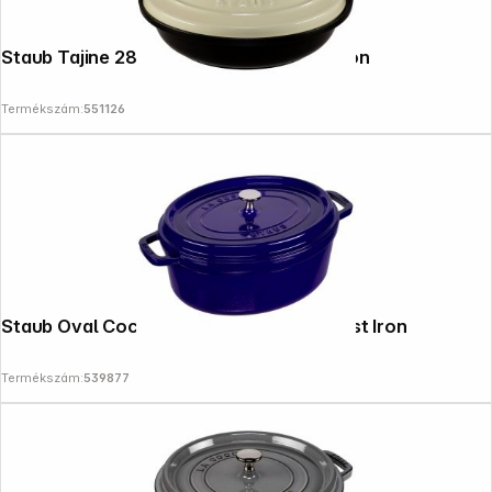
Staub Tajine 28cm round, Cream Cast Iron
Termékszám:
551126
Staub Oval Cocotte, 31cm Dark Blue, Cast Iron
Termékszám:
539877