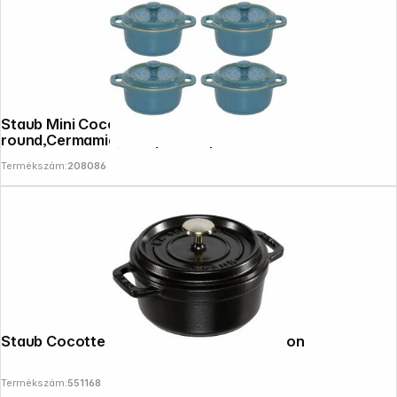
Staub Mini Cocotte Set 4-Piece
round,Cermamic,Antique Turquoise
Termékszám:
208086
Staub Cocotte 12cm round Black, Cast Iron
Termékszám:
551168