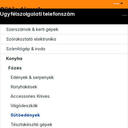
Sütöedények
Ügyfélszolgálati telefonszám
Szerszámok & kerti gépek
Szórakoztató elektronika
Számítógép & iroda
Konyha
Fözés
Edények & serpenyök
Konyhakések
Accessories Knives
Vágódeszkák
Sütöedények
Tésztakészítö gépek