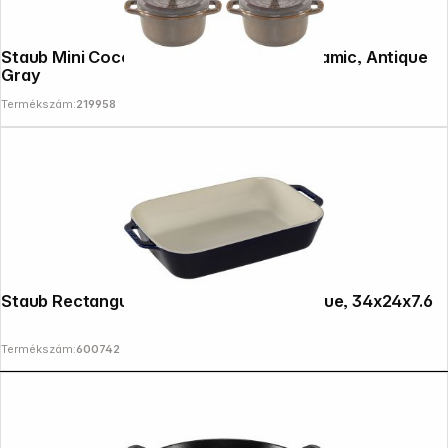
Staub Mini Cocotte Set 4-pc. round, Ceramic, Antique
Gray
Termékszám:
219958
Staub Rectangular Dish Ceramic, Dark Blue, 34x24x7.6
Termékszám:
600742