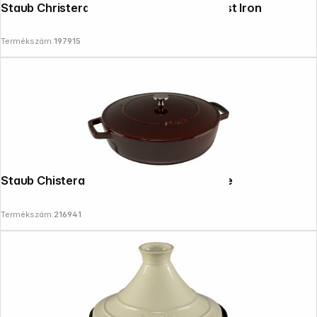
Staub Christera Braiser 28cm, Black, Cast Iron
Termékszám:
197915
Staub Chistera 28 cm Cocotte Grenadine
Follow us on
Termékszám:
216941