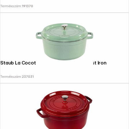
Termékszám:
191370
Staub La Cocotte 26cm round, Sage, Cast Iron
Termékszám:
237031