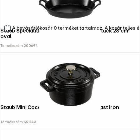
A bevásárlókosár 0 terméket tartalmaz. A kosár teljes 
Staub Specialities Casserole Cast Iron, black 28 cm
oval
Termékszám:
200694
Staub Mini Cocotte 10cm round Black, Cast Iron
Termékszám:
551140