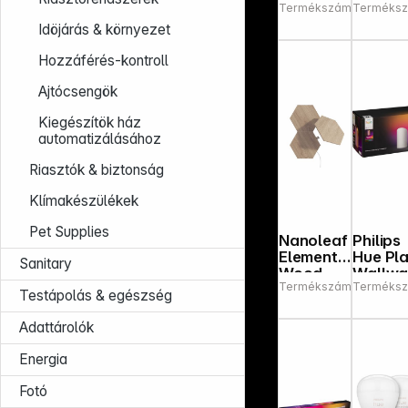
Termékszám:
Terméksz
792542
Light
Filame
Tube
E27
Idöjárás & környezet
125cm
Globe
black
G93
Hozzáférés-kontroll
550lm
Ajtócsengök
Kiegészítök ház
automatizálásához
Riasztók & biztonság
Klímakészülékek
Pet Supplies
Nanoleaf
Philips
Elements
Hue Pl
Sanitary
Wood
Wallwa
Termékszám:
Terméksz
650057
Look
her Twin
Testápolás & egészség
Hexagon
Pack
s
White
Adattárolók
Expansio
n Pack -
Energia
3PK
Fotó