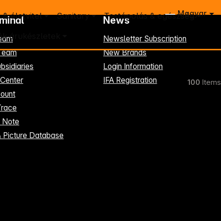
Magyar
 & életvitel
Sanitary
Testápolás & egészség
rminal
News
k árukészletek
eam
Newsletter Subscription
-Team
New Brands
bsidiaries
Login Information
 Center
IFA Registration
100
Items
ount
Trace
t Note
& Picture Database