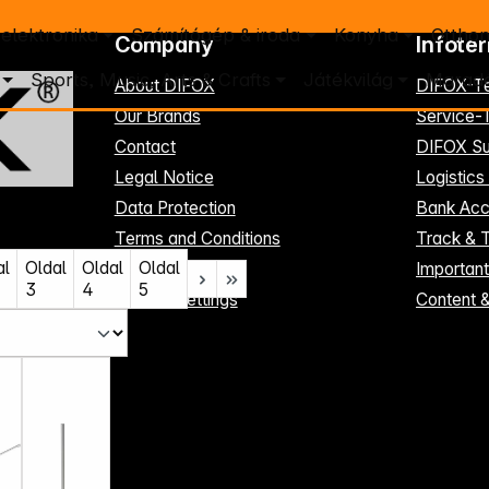
elektronika
Számítógép & iroda
Konyha
Otthon
Company
Infote
Sports, Music, Arts & Crafts
Játékvilág
Maradé
About DIFOX
DIFOX-T
Our Brands
Service
Contact
DIFOX Su
Legal Notice
Logistics
Data Protection
Bank Acc
Terms and Conditions
Track & 
al
Oldal
Oldal
Oldal
Register here
Importan
3
4
5
Cookie-Settings
Content 