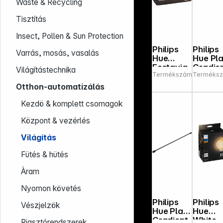
Waste & Recycling
Tisztítás
Insect, Pollen & Sun Protection
Philips
Philips
Varrás, mosás, vasalás
Hue
Hue Pl
Festavia
Gradie
Világítástechnika
Termékszám:
Terméksz
207715
Fairy
Light
Lights
Tube
Otthon-automatizálás
20m
125cm
white
Kezdö & komplett csomagok
Központ & vezérlés
Világítás
Fütés & hütés
Àram
Nyomon követés
Philips
Philips
Vészjelzök
Hue Play
Hue
Gradient
White
Riasztórendszerek