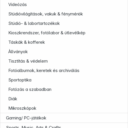
Videózás
Stúdióvilágítások, vakuk & fénymérök
Stúdió- & labortartozékok
Kioszkrendszer, fotólabor & útlevélkép
Táskák & kofferek
Àllványok
Tisztítás & védelem
Fotóalbumok, keretek és archiválás
Sportoptika
Fotózás a szabadban
Diák
Mikroszkópok
Gaming/ PC-játékok
Infoterminal
Sports, Music, Arts & Crafts