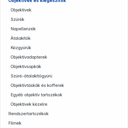
Objektívek és kiegészítök
Objektívek
Szürök
Napellenzök
Àtalakítók
Közgyürük
Objektívadapterek
Objektívsapkák
Company
Szürö-átalakítógyürü
Objektívtáskák és kofferek
Egyéb objektív tartozékok
Objektívek közelre
Rendszertartozékok
Filmek