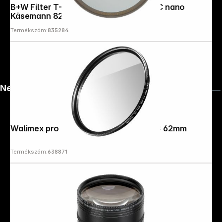
B+W Filter T-Pro Pol circular HTC MRC nano
Käsemann 82mm
Termékszám:
835284
News
Walimex pro UV-Filter Slim Super DMC 62mm
Termékszám:
638871