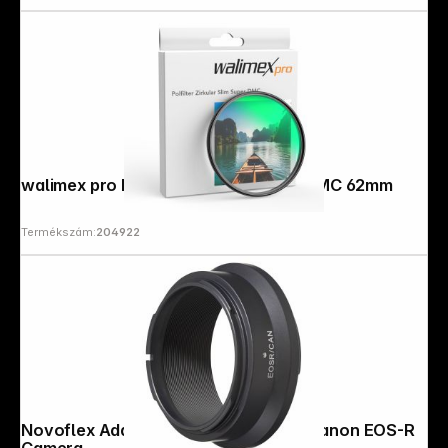
walimex pro Pol zirkular Slim Super DMC 62mm
Termékszám:
204922
Novoflex Adapter Canon FD lens to Canon EOS-R
Camera