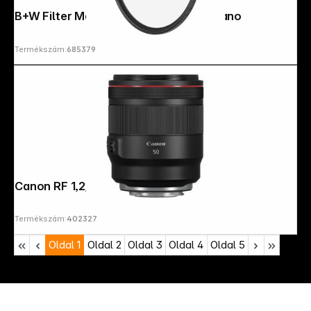
B+W Filter Master Clear MRC 95mm nano
Termékszám:
685379
Canon RF 1,2/50 L USM
Termékszám:
402327
Oldal
1
Oldal
2
Oldal
3
Oldal
4
Oldal
5