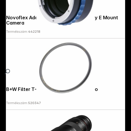
Novoflex Adapter Nikon F Lens to Sony E Mount
Camera
Termékszám:
442218
B+W Filter T-Pro UV MRC 40,5mm nano
Termékszám:
520347