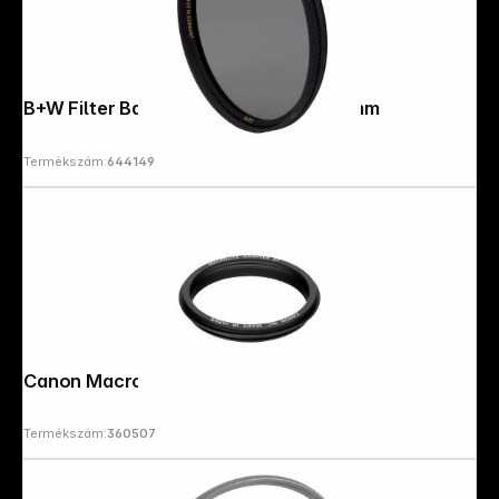
B+W Filter Basic Pol Circular MRC 72mm
Termékszám:
644149
Canon Macro Ring Lite-Adapter 67
Termékszám:
360507