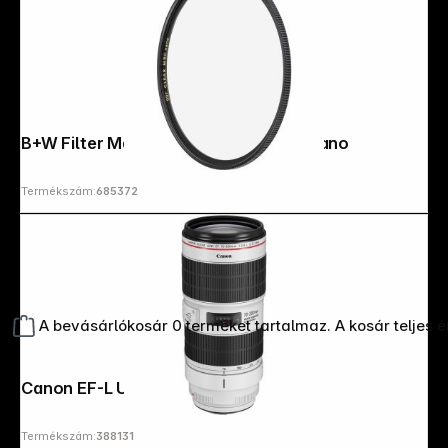
B+W Filter Master Clear MRC 86mm nano
Termékszám:
685372
A bevásárlókosár 0 terméket tartalmaz. A kosár teljes 
Canon EF-L USM 2,8/70-200 IS III
Termékszám:
388131