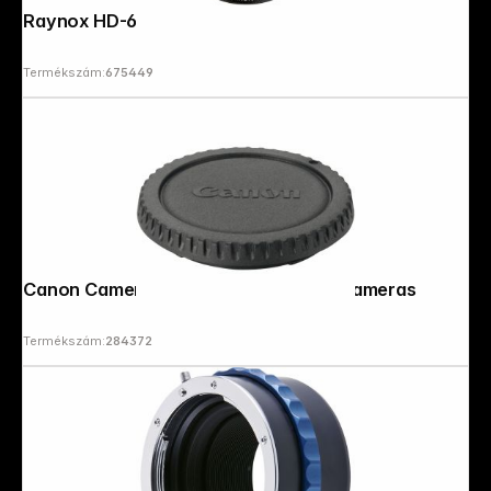
Raynox HD-6600 Pro 58
Termékszám:
675449
Canon Camera Body Cap R-F-3 EOS Cameras
Termékszám:
284372