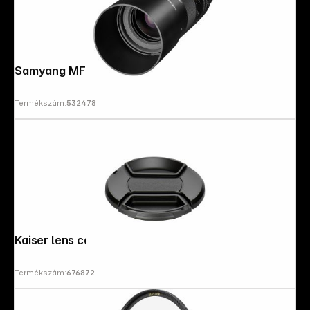
Samyang MF 2,8/100 Makro Sony E
Termékszám:
532478
Kaiser lens cap Snap-On 43mm
Termékszám:
676872