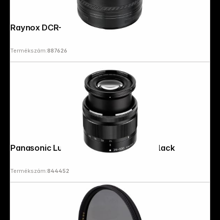
Raynox DCR-5320 Pro
Termékszám:
887626
Panasonic Lumix 4-5,6/35-100 G OIS black
Termékszám:
844452
Follow us on