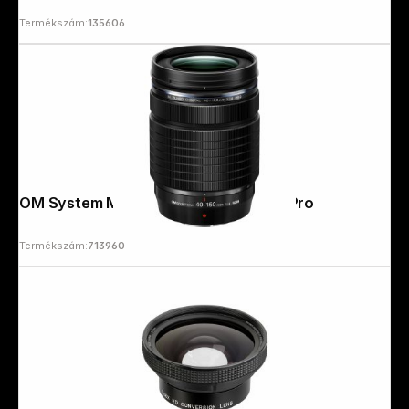
Termékszám:
135606
OM System M.Zuiko D 4,0/40-150 ED Pro
Termékszám:
713960