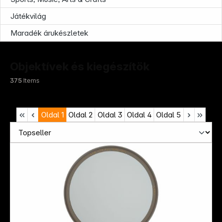
Játékvilág
Maradék árukészletek
Objektívek és kiegészítök
375
Items
Oldal
1
Oldal
2
Oldal
3
Oldal
4
Oldal
5