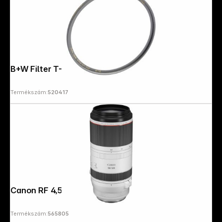
B+W Filter T-Pro UV MRC 62mm nano
Termékszám:
520417
Canon RF 4,5-7,1/100-500 IS USM
Termékszám:
565805