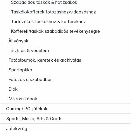
Szabadidös táskák & hátizsákok
Táskák/kofferek fotózáshoz/videózáshoz
Tartozékok táskákhoz & kofferekhez
Kofferek/táskák szabadidös tevékenységre
Àllványok
Tisztítás & védelem
Fotóalbumok, keretek és archiválás
Sportoptika
Fotózás a szabadban
Diák
Mikroszkópok
Gaming/ PC-játékok
Sports, Music, Arts & Crafts
Infoterminal
Játékvilág