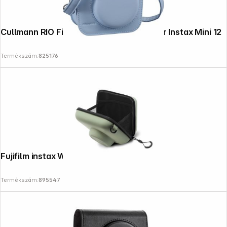
Cullmann RIO Fit 120 blue Camera bag for Instax Mini 12
Termékszám:
825176
Fujifilm instax Wide 400 Bag green
Termékszám:
895547
Follow us on