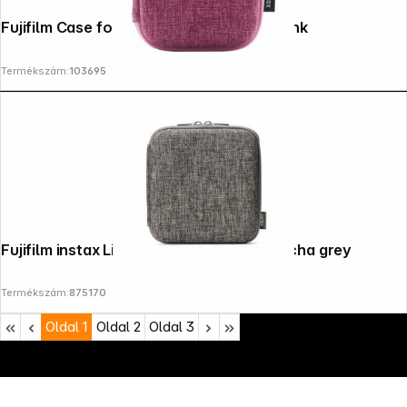
Fujifilm Case for Instax mini Link 3 soft pink
Termékszám:
103695
Fujifilm instax Link wide Printer Case mocha grey
Termékszám:
875170
Oldal
1
Oldal
2
Oldal
3