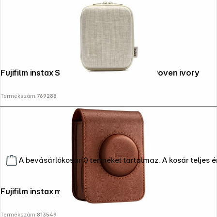
Fujifilm instax Square Link Printer Case woven ivory
Termékszám:
769288
A bevásárlókosár 0 terméket tartalmaz. A kosár teljes 
Fujifilm instax mini evo bag brown
Termékszám:
813549