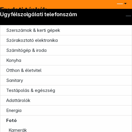
Eredeti táskák
Ügyfélszolgálati telefonszám
Szerszámok & kerti gépek
Szórakoztató elektronika
Számítógép & iroda
Konyha
Otthon & életvitel
Sanitary
Testápolás & egészség
Adattárolók
Energia
Fotó
Kamerák