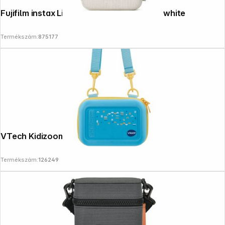
Fujifilm instax Link wide Printer Case ash white
Termékszám:
875177
VTech Kidizoom Bag blue New
Termékszám:
126249