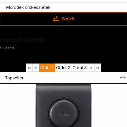
Maradék árukészletek
Szűrő
Eredeti táskák
55
Items
Oldal
1
Oldal
2
Oldal
3