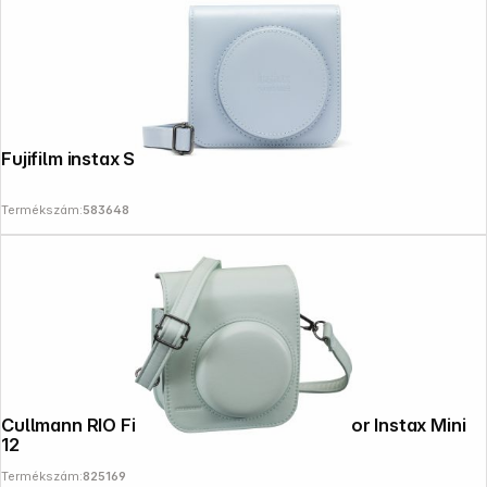
Fujifilm instax SQ 1 Bag glacier blue
Termékszám:
583648
Cullmann RIO Fit 120 green Camera bag for Instax Mini
12
Termékszám:
825169