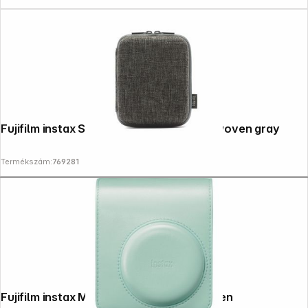
Fujifilm instax Square Link Printer Case woven gray
Termékszám:
769281
Fujifilm instax Mini 13 Tasche lagoon green