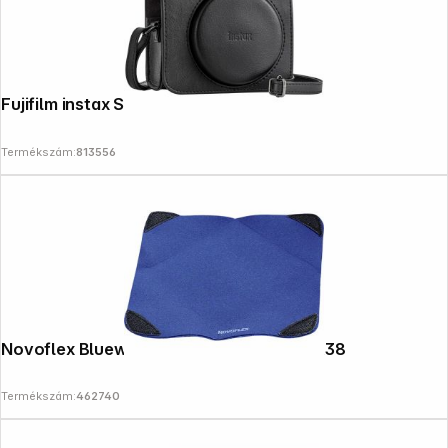
Fujifilm instax SQ 40 Bag
Termékszám:
813556
Novoflex Bluewrap - Stretch Wrap L 38X38
Termékszám:
462740