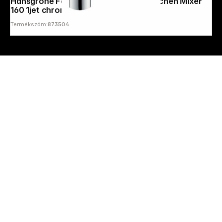
Hansgrohe Focus M41 Single lever Kitchen Mixer
160 1jet chrome
Termékszám:
873504