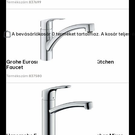
Termékszám:
837699
A bevásárlókosár 0 terméket tartalmaz. A kosár teljes 
Grohe Eurosmart, 1,2" Single-Handle Kitchen
Faucet
Termékszám:
837580
Copyright © 2000 - 2026 DIFOX. All rights reserved.