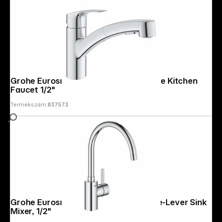
Grohe Eurosmart pull-out SingleHandle Kitchen
Faucet 1/2"
Termékszám:
837573
Grohe Eurosmart Cosmopolitan Single-Lever Sink
Mixer, 1/2"