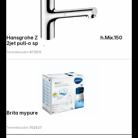
Hansgrohe Zesis M33 Single lever Kitch.Mix.150
2jet pull-o spray
Termékszám:
873511
Brita mypure P1
Termékszám:
152527