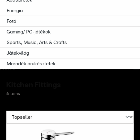
Infoterminal
Energia
Fotó
Gaming/ PC-játékok
Sports, Music, Arts & Crafts
Játékvilág
Maradék árukészletek
News
Kitchen Fittings
6
Items
Follow us on