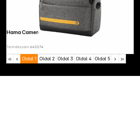
Hama Camera bag Terra, 135 Grey
Termékszám:
643274
Oldal
1
Oldal
2
Oldal
3
Oldal
4
Oldal
5