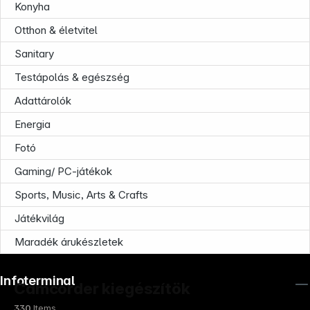
Konyha
Otthon & életvitel
Sanitary
Testápolás & egészség
Adattárolók
Energia
Fotó
Gaming/ PC-játékok
Sports, Music, Arts & Crafts
Játékvilág
Maradék árukészletek
Infoterminal
Camcorder kiegészítök
330
Items