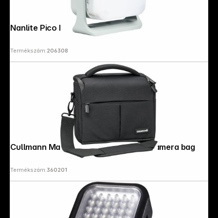
Nanlite Pico Mint Blue
Termékszám:
206308
Cullmann Malaga Maxima 120 black Camera bag
Termékszám:
360201