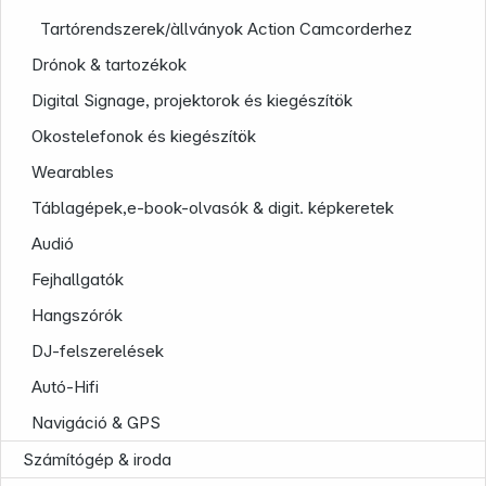
Tartórendszerek/àllványok Action Camcorderhez
Drónok & tartozékok
Digital Signage, projektorok és kiegészítök
Okostelefonok és kiegészítök
Wearables
Táblagépek,e-book-olvasók & digit. képkeretek
Audió
Company
Fejhallgatók
Hangszórók
DJ-felszerelések
Autó-Hifi
Navigáció & GPS
Számítógép & iroda