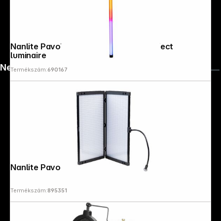
Nanlite PavoTube II 30X 1Kit colour effect
luminaire
News
Termékszám:
690167
Nanlite PavoSlim 240C Full-Color
Termékszám:
895351