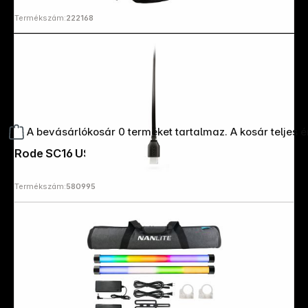
Termékszám:
222168
A bevásárlókosár 0 terméket tartalmaz. A kosár teljes 
Rode SC16 USB-C-Cable
Termékszám:
580995