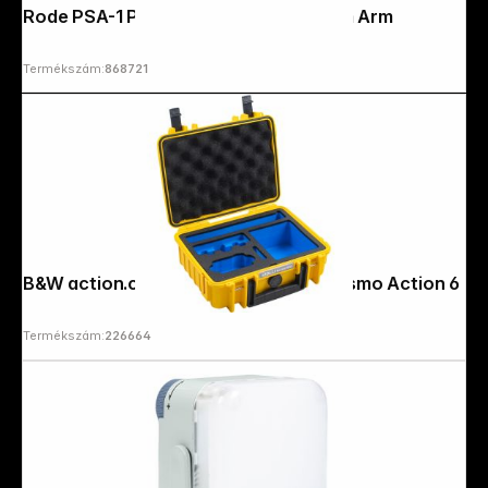
Rode PSA-1 Professional Studio Boom Arm
Termékszám:
868721
B&W action.case PP.41 yellow f. DJI Osmo Action 6
Termékszám:
226664