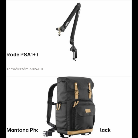
Rode PSA1+ Professional Studio Arm
Termékszám:
682600
Mantona Photo Backpack Luis Retro black