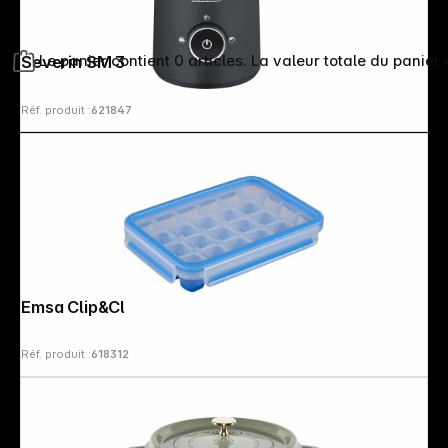
Le panier contient 0 articles. La valeur totale du panier 
Severin SM 3585
Réf. produit :
621847
Emsa Clip&Close Bac à glaçons bleu
Réf. produit :
618312