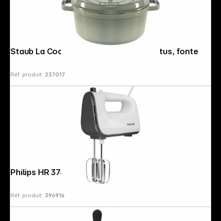
Staub La Cocotte 24cm rond, Eucalyptus, fonte
Réf. produit :
237017
Philips HR 3740/00
Réf. produit :
396916