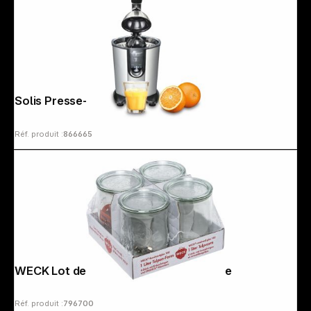
Copyright © 2000 - 2026 DIFOX. All rights reserved.
Solis Presse-agrume 8453
Réf. produit :
866665
WECK Lot de 4 bocaux 1,0l forme tulipe
Réf. produit :
796700