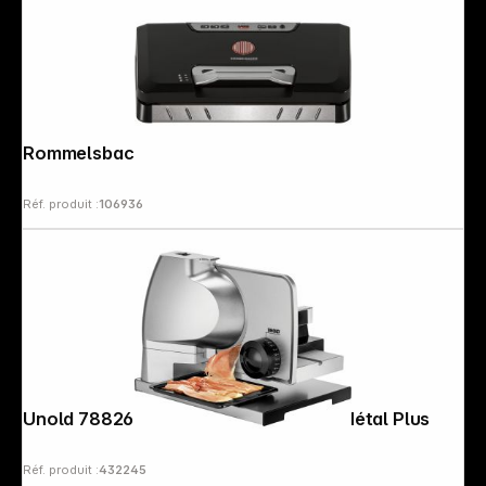
Rommelsbacher VAC 485
Réf. produit :
106936
Unold 78826 Trancheuse-coupeuse Métal Plus
Réf. produit :
432245