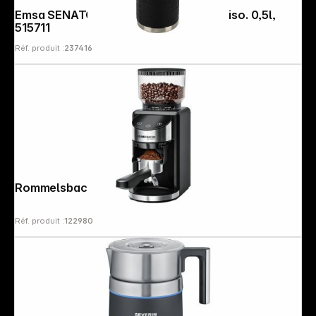
Emsa SENATOR SLEEVE noir Bouteille iso. 0,5l,
515711
Réf. produit :
237416
Rommelsbacher EKM 400
Réf. produit :
122980