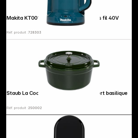
Makita KT001GZ Bouilloire électr. sans fil 40V
Réf. produit :
728303
Staub La Cocotte 26cm rond fonte, vert basilique
Réf. produit :
250002