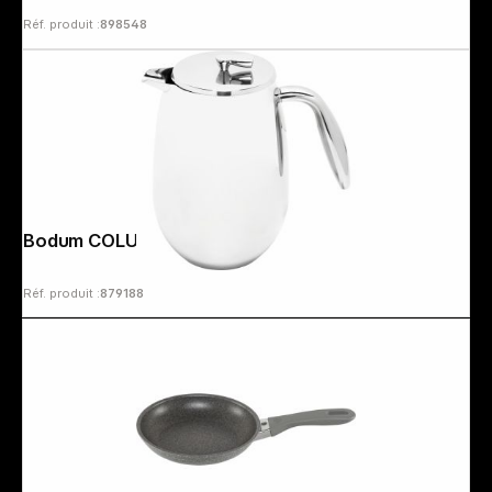
Réf. produit :
898548
Bodum COLUMBIA Cafetière 8 tasses
Follow us on
Réf. produit :
879188