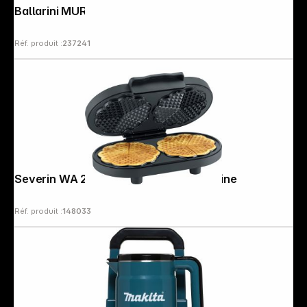
Ballarini MURANO Poêle 20 cm
Réf. produit :
237241
Severin WA 2118 Gaufrier duo, Black Line
Réf. produit :
148033