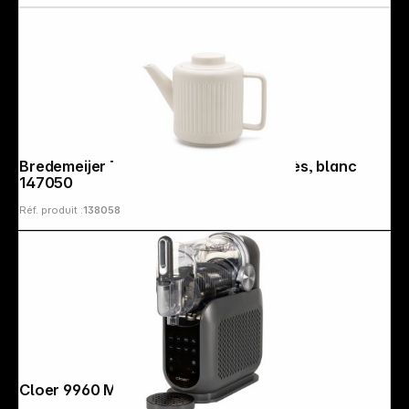
Bredemeijer Théière Skagen 1,2l en grès, blanc
147050
Réf. produit :
138058
Cloer 9960 Machine à granités