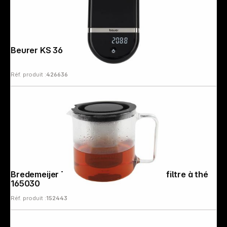
Beurer KS 36 Balance de précision
Réf. produit :
426636
Bredemeijer Théière Emma 1,3l verre + filtre à thé
165030
Réf. produit :
152443