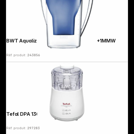
BWT Aqualizer Home 125557842 bleu +1MMW
Réf. produit :
243856
Tefal DPA 130 La Moulinette Hachoir
Réf. produit :
297283