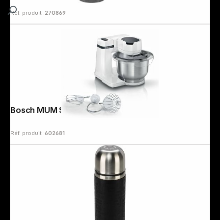
Réf. produit :
270869
Bosch MUM S2 EW00
Réf. produit :
602681