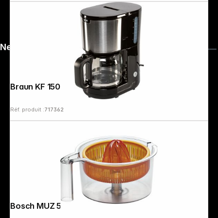
News
Braun KF 1500 BK PurShine
Réf. produit :
717362
Bosch MUZ 5 ZP 1