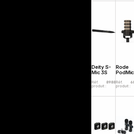
Deity S-
Rode
Mic 3S
PodMi
Réf.
898830
Réf.
6
produit :
produit :