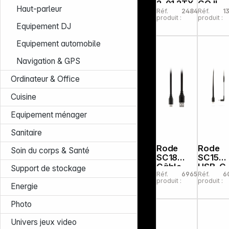
2-01 2TX
GO II
Haut-parleur
Réf.
248448
Réf.
1
+ 3RX
Helix
produit :
produit :
Equipement DJ
Equipement automobile
Navigation & GPS
Ordinateur & Office
Cuisine
Equipement ménager
Sanitaire
Rode
Rode
Soin du corps & Santé
SC18
SC15
Câble
USB-C
Support de stockage
Réf.
696586
Réf.
6
USB-
sur câb
produit :
produit :
C/USB-A
lightni
Energie
(1,5 m)
Photo
Univers jeux video