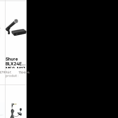
Shure
c
BLX24E/S
M58-M17
87955
Réf.
116484
produit :