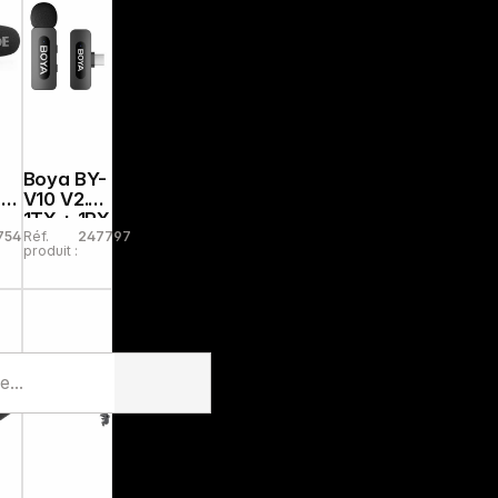
Boya BY-
ic
V10 V2.0
1TX + 1RX
75406
Réf.
247797
produit :