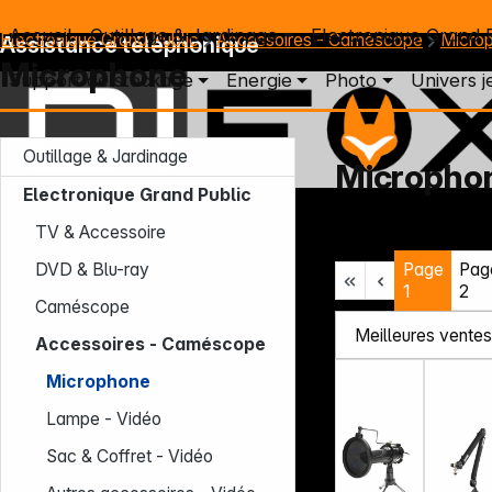
Accueil
Outillage & Jardinage
Electronique Grand 
Electronique Grand Public
Accessoires - Caméscope
Micro
Assistance téléphonique
Microphone
Support de stockage
Energie
Photo
Univers j
Outillage & Jardinage
Micropho
Electronique Grand Public
Lun – Jeu : 7h30 – 16h30 (CET)
TV & Accessoire
Ven : 7h30 – 13h30 (CET)
Page
Pag
Tél. : +49 931 9708 - 466
DVD & Blu-ray
E-mail: info@difox.com
1
2
Caméscope
Accessoires - Caméscope
Microphone
Lampe - Vidéo
Sac & Coffret - Vidéo