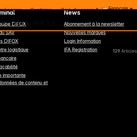
Français
 ménager
Sanitaire
Soin du corps & Santé
rminal
News
ts
Fins de série %
équipe DIFOX
Abonnement à la newsletter
 du SAV
Nouvelles marques
les DIFOX
Login Information
tre logistique
IFA Registration
129
Articles
ancaire
raçabilité
 importante
données de contenu et