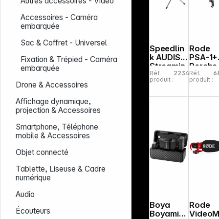
Autres accessoires - Vidéo
Accessoires - Caméra
embarquée
Sac & Coffret - Universel
Speedlin
Rode
k AUDIS
PSA-1+
Fixation & Trépied - Caméra
Streamin
Perche
embarquée
Réf.
223416
Réf.
6
g
micro
produit :
produit :
Micropho
rotativ
Drone & Accessoires
ne, black
Affichage dynamique,
projection & Accessoires
Smartphone, Téléphone
mobile & Accessoires
Objet connecté
Tablette, Liseuse & Cadre
numérique
Audio
Boya
Rode
Écouteurs
Boyamic
VideoM