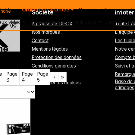
Public
Ordinateur & Office
Cuisine
Equipement
phone
Société
Infote
eux video
Sport Musique, Arts & Loisir
Jeux & Joue
A propos de DIFOX
Toute l'
Nos marques
L'équipe
Contact
Les filia
ne
Mentions légales
Notre cen
Protection des données
Compte b
Conditions générales
Suivi et t
e
Page
Page
Page
S'inscrire
Remarque
3
4
5
Base de 
Paramétrer les cookies
d'images