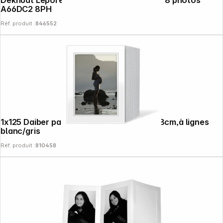
A66DC2 8PH
Réf. produit :
846552
1x125 Daiber passe-partout sans fin 13x18cm,à lignes
blanc/gris
Réf. produit :
810458