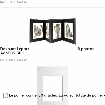
Réf. produit :
846566
Deknudt Leporello noir 8x13x18 simili cuir 8 photos
A66DC2 8PH
Réf. produit :
846559
Le panier contient 0 articles. La valeur totale du panier 