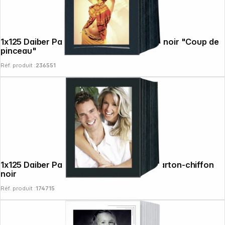
1x125 Daiber Passe-partout, lin 13x18cm, noir "Coup de
pinceau"
Réf. produit :
236551
1x125 Daiber Passep. sans fin 15x20cm carton-chiffon
noir
Réf. produit :
174715