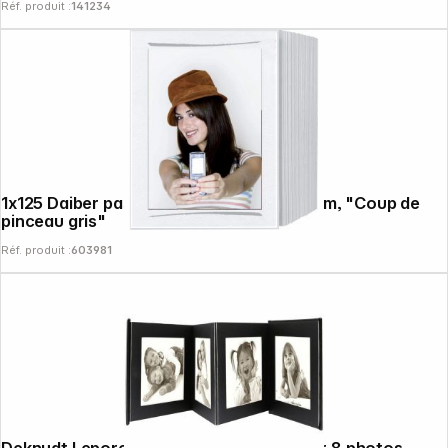
Réf. produit :
141234
1x125 Daiber passe-partout blanc 13x18cm, "Coup de
pinceau gris"
Réf. produit :
603981
Follow us on
Deknudt Leporello noir 8x10x15 simili cuir 8 photos