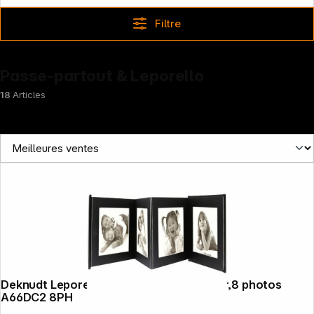
Filtre
Passe-partout & Leporello
18
Articles
News
Deknudt Leporello noir 8x15x20 similicuir,8 photos
A66DC2 8PH