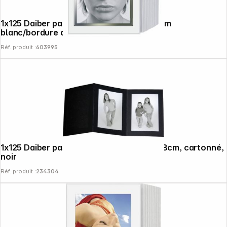
1x125 Daiber passe-partout 20110 13x18cm
blanc/bordure argent
Réf. produit :
603995
Copyright © 2000 - 2026 DIFOX. All rights reserved.
1x125 Daiber passe-partout sans fin 13x18cm, cartonné,
noir
Réf. produit :
234304