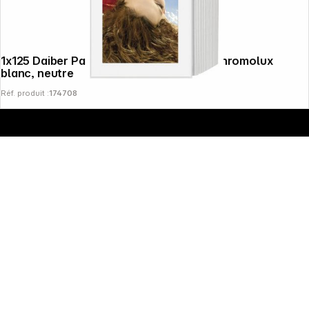
1x125 Daiber Passep. sans fin 15x20cm Chromolux
blanc, neutre
Réf. produit :
174708