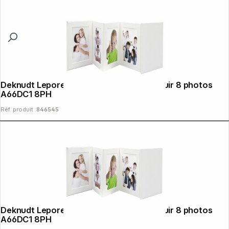
Deknudt Leporello blanc 8x10x15 simili cuir 8 photos
A66DC1 8PH
Réf. produit :
846545
Deknudt Leporello blanc 8x13x18 simili cuir 8 photos
A66DC1 8PH