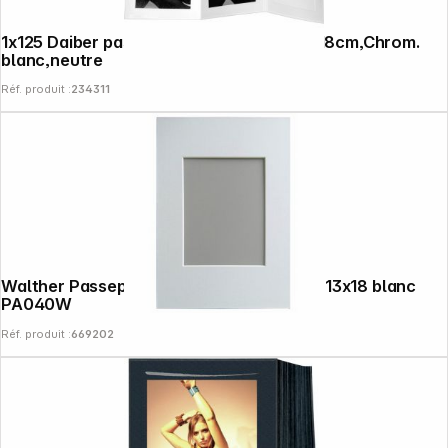
1x125 Daiber passe-partout sans fin, 13x18cm,Chrom.
blanc,neutre
Réf. produit :
234311
Walther Passepartout 20x30 Format ph. 13x18 blanc
PA040W
Réf. produit :
669202