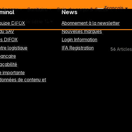
Français
ménager
Sanitaire
Soin du corps & Santé
rminal
News
ts
Fins de série %
équipe DIFOX
Abonnement à la newsletter
 du SAV
Nouvelles marques
les DIFOX
Login Information
tre logistique
IFA Registration
56
Articles
ancaire
raçabilité
 importante
données de contenu et