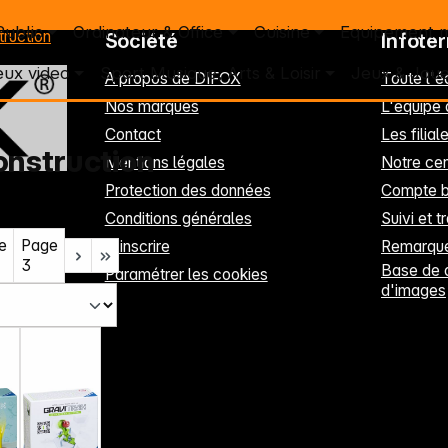
Public
Ordinateur & Office
Cuisine
Equipement 
ruction
Société
Infote
eux video
Sport Musique, Arts & Loisir
Jeux & Joue
A propos de DIFOX
Toute l'
Nos marques
L'équipe
Contact
Les filia
onstruction
Mentions légales
Notre cen
Protection des données
Compte b
Conditions générales
Suivi et t
e
Page
S'inscrire
Remarque
3
Base de 
Paramétrer les cookies
d'images