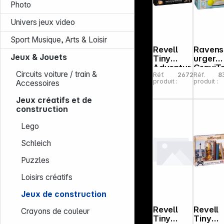
Photo
Univers jeux video
Sport Musique, Arts & Loisir
Revell
Raven
Jeux & Jouets
Tiny
urger
Adventur
GraviT
Circuits voiture / train &
Réf.
267208
Réf.
8
es
x Junio
produit :
produit :
Accessoires
Natural
Martea
Museum
pour
Jeux créatifs et de
Brachios
élémen
construction
aurus
Lego
Schleich
Puzzles
Loisirs créatifs
Jeux de construction
Revell
Revell
Crayons de couleur
Tiny
Tiny