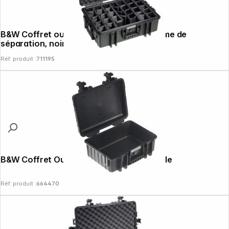
B&W Coffret outdoor type 6500 + système de
séparation, noir
Réf. produit :
711195
B&W Coffret Outdoor type 4000 noir, vide
Réf. produit :
664470