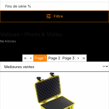
Fins de série %
Filtre
Valises - Photo & Vidéo
56
Articles
Page
1
Page
2
Page
3