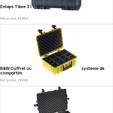
Enlaps Tikee 3 Pro+ Coque
Réf. produit :
867841
B&W Coffret outdoor type 4000 jaune + système de
compartim.
Réf. produit :
792512