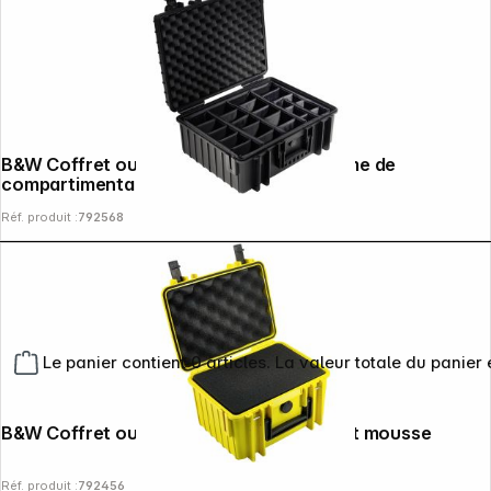
B&W Coffret outdoor 6000 noir + système de
compartimentage
Réf. produit :
792568
Le panier contient 0 articles. La valeur totale du panier 
B&W Coffret outdoor 2000 jaune + insert mousse
Réf. produit :
792456