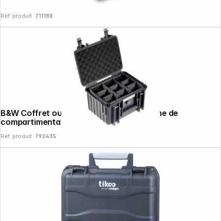
Réf. produit :
711188
B&W Coffret outdoor 2000 noir + système de
compartimentage
Réf. produit :
792435