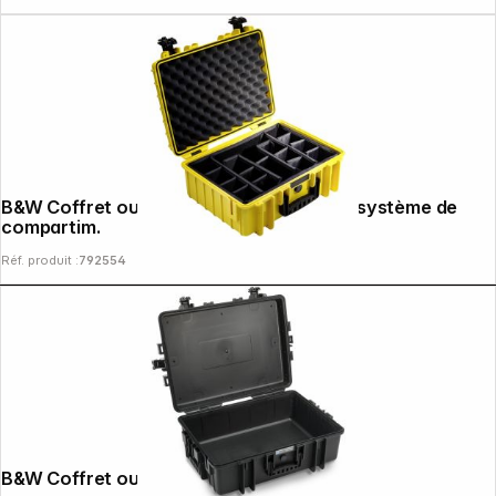
B&W Coffret outdoor type 5000 jaune + système de
compartim.
Réf. produit :
792554
B&W Coffret outdoor type 6500 noir