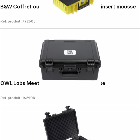
B&W Coffret outdoor type 4000 jaune + insert mousse
Réf. produit :
792505
News
OWL Labs Meeting OWL 3 et 4+ Hard Case
Réf. produit :
162908