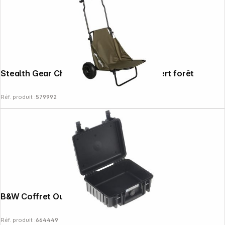
Stealth Gear Chariot de transport M2, vert forêt
Réf. produit :
579992
B&W Coffret Outdoor type 1000 noir
Réf. produit :
664449