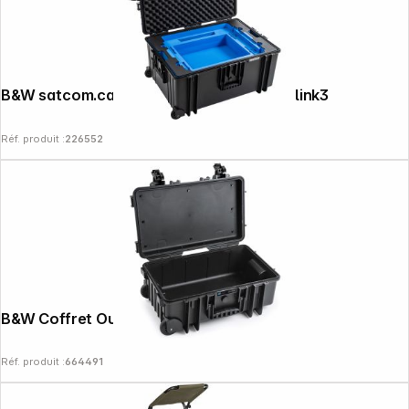
B&W satcom.case PP.1570 noir pour Starlink3
Réf. produit :
226552
B&W Coffret Outdoor Type 6600 noir
Réf. produit :
664491