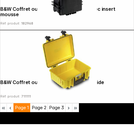
B&W Coffret outdoor type 6800 noir avec insert
mousse
Réf. produit :
182968
B&W Coffret outdoor type 4000 jaune, vide
Réf. produit :
711111
Page
1
Page
2
Page
3