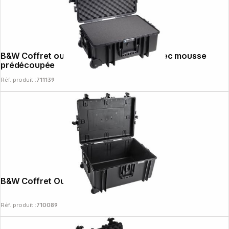
B&W Coffret outdoor type 6700 noir, avec mousse
prédécoupée
Réf. produit :
711139
B&W Coffret Outdoor Type 7800
Réf. produit :
710089