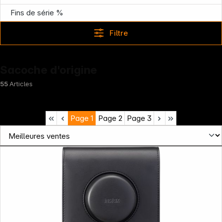
Fins de série %
Filtre
Sacoche d'origine
55
Articles
Page
1
Page
2
Page
3