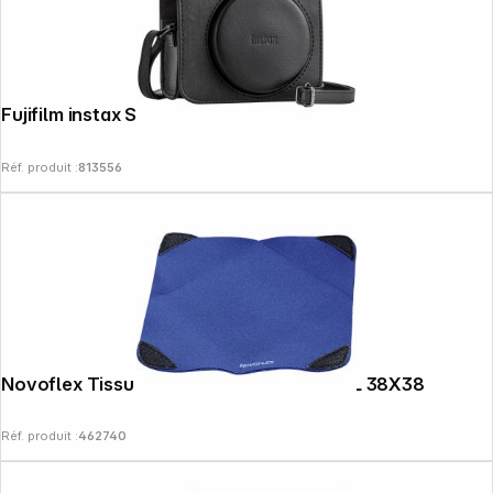
Fujifilm instax SQ 40 sacoche
Réf. produit :
813556
Novoflex Tissu d'emballage L Bluewrap L 38X38
Réf. produit :
462740