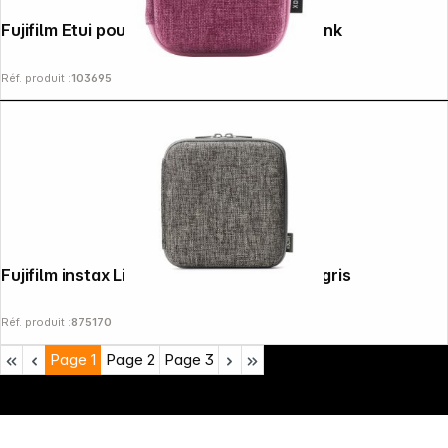
Fujifilm Etui pour Instax mini Link 3 soft pink
Réf. produit :
103695
Fujifilm instax Link wide Etui imprimante, gris
Réf. produit :
875170
Page
1
Page
2
Page
3