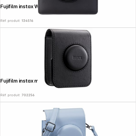
Fujifilm instax Wide evo sacoche
Réf. produit :
134516
News
Fujifilm instax mini evo sacoche noir
Réf. produit :
702256