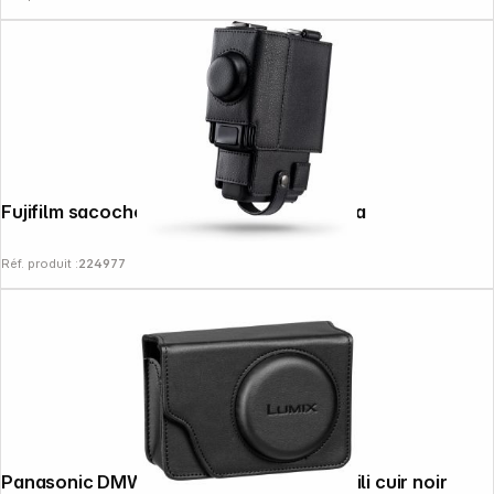
Fujifilm sacoche p. instax mini evo Cinema
Réf. produit :
224977
Panasonic DMW-PHS82XE1 sacoche simili cuir noir