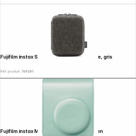
Fujifilm instax Square Link Etui imprimante, gris
Réf. produit :
769281
Fujifilm instax Mini 13 Tasche lagoon green