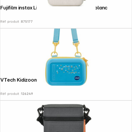
Fujifilm instax Link wide Etui imprimante, blanc
Réf. produit :
875177
VTech Kidizoom sacoche bleu nouveau
Réf. produit :
126249