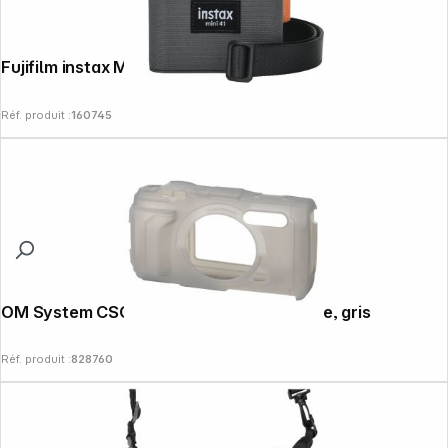
Fujifilm instax Mini 41 sacoche
Réf. produit :
160745
OM System CSCH-128 Etui boîtier silicone, gris
Réf. produit :
828760