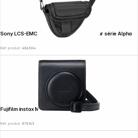
Sony LCS-EMC Sacoche rembourrée pour série Alpha
Réf. produit :
486304
Fujifilm instax Mini 99 sacoche noir
Réf. produit :
875163