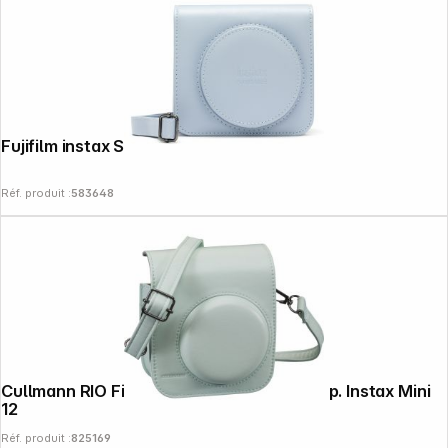
Fujifilm instax SQ 1 sacoche bleu glacé
Réf. produit :
583648
Cullmann RIO Fit 120 vert sacoche photo p. Instax Mini
12
Réf. produit :
825169