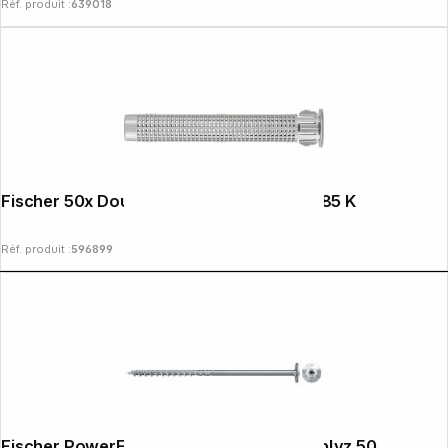
Réf. produit :
639018
Fischer 50x Douilles d'ancrage FIS H 12x85 K
Réf. produit :
596899
Fischer PowerFast II 8,0x200 TK TX TG blvz 50