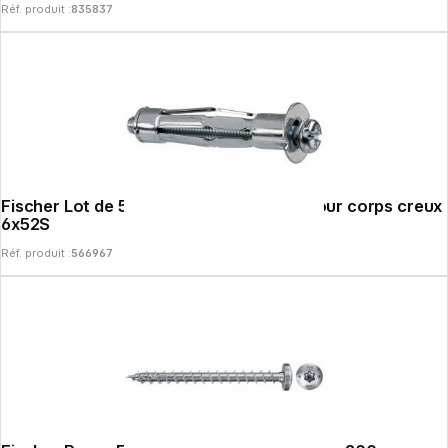
Réf. produit :
835837
Fischer Lot de 50 chevilles HM métall. pour corps creux
6x52S
Réf. produit :
566967