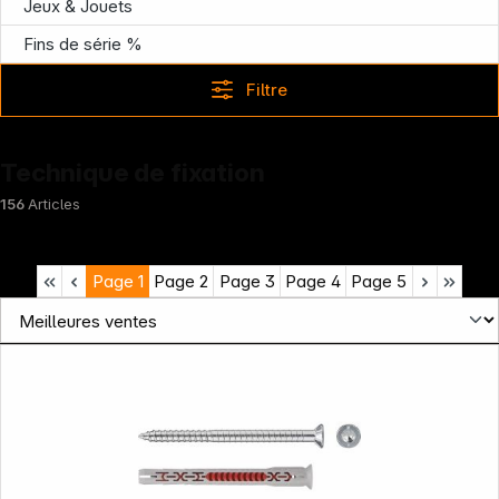
Jeux & Jouets
Fins de série %
Filtre
Technique de fixation
156
Articles
Page
1
Page
2
Page
3
Page
4
Page
5
News