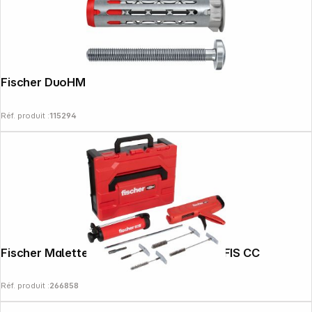
Fischer DuoHM 5x55 S TX 25 pièces
Réf. produit :
115294
Fischer Malette de nettoyage & fixation FIS CC
Réf. produit :
266858