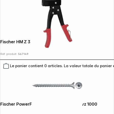
Fischer HM Z 3 Pince de montage
Réf. produit :
567149
Le panier contient 0 articles. La valeur totale du panier 
Fischer PowerFast II 3,5x20 SK TX VG blvz 1000