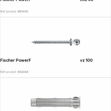
Réf. produit :
881400
Fischer PowerFast II 5,0x40 PH TX VG blvz 100
Réf. produit :
836068