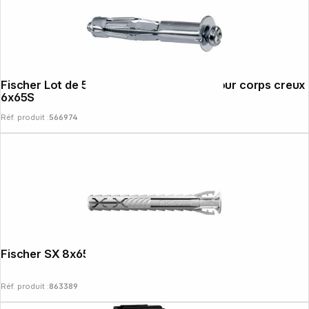
Fischer Lot de 50 chevilles HM métall. pour corps creux
6x65S
Réf. produit :
566974
Fischer SX 8x65 Lot de 50 chevilles à vis
Réf. produit :
863389