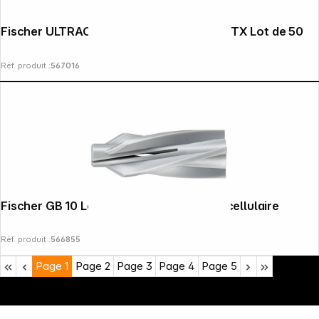
Fischer ULTRACUT FBS II 8x90 40/25 US TX Lot de 50
Réf. produit :
567016
Fischer GB 10 Lot de 20 chevilles béton cellulaire
Réf. produit :
566855
Page
1
Page
2
Page
3
Page
4
Page
5