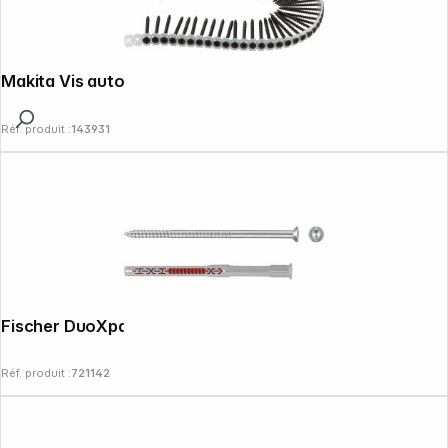
Makita Vis autoforeuse 3,9x55mm
Réf. produit :
143931
Fischer DuoXpand 8x120 T 50x
Réf. produit :
721142