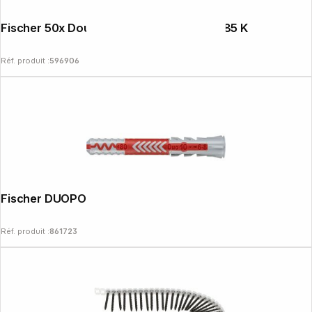
Fischer 50x Douilles d'ancrage FIS H 16x85 K
Réf. produit :
596906
Fischer DUOPOWER 10x80 25x
Réf. produit :
861723