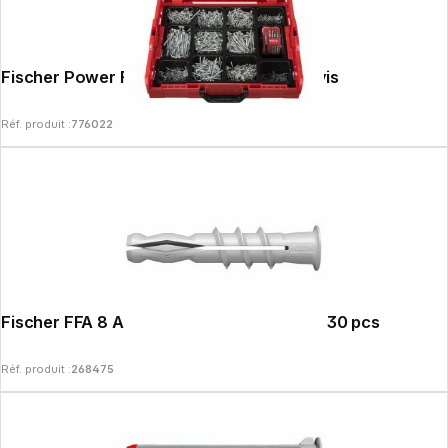
Follow us on
Fischer Power Fast II L-Boxx 102 Jeu de vis
Réf. produit :
776022
Fischer FFA 8 Aerated Concrete Anchor, 30 pcs
Réf. produit :
268475