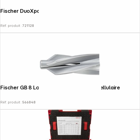
Fischer DuoXpand 8x80 T 50x
Réf. produit :
721128
Fischer GB 8 Lot de 25 chevilles béton cellulaire
Réf. produit :
566848