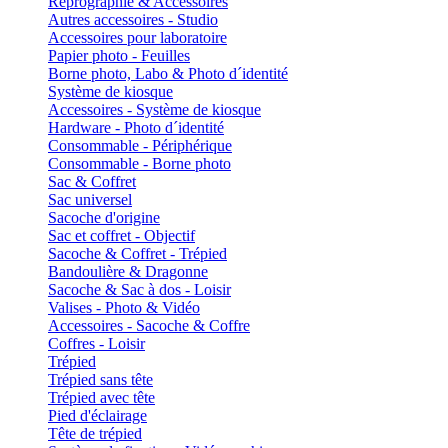
Reprographie & Accessoires
Autres accessoires - Studio
Accessoires pour laboratoire
Papier photo - Feuilles
Borne photo, Labo & Photo d´identité
Système de kiosque
Accessoires - Système de kiosque
Hardware - Photo d´identité
Consommable - Périphérique
Consommable - Borne photo
Sac & Coffret
Sac universel
Sacoche d'origine
Sac et coffret - Objectif
Sacoche & Coffret - Trépied
Bandoulière & Dragonne
Sacoche & Sac à dos - Loisir
Valises - Photo & Vidéo
Accessoires - Sacoche & Coffre
Coffres - Loisir
Trépied
Trépied sans tête
Trépied avec tête
Pied d'éclairage
Tête de trépied