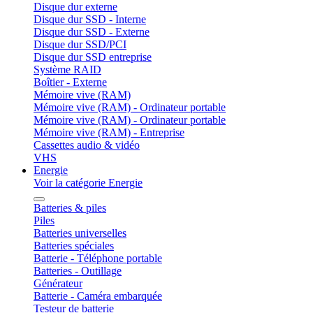
Disque dur externe
Disque dur SSD - Interne
Disque dur SSD - Externe
Disque dur SSD/PCI
Disque dur SSD entreprise
Système RAID
Boîtier - Externe
Mémoire vive (RAM)
Mémoire vive (RAM) - Ordinateur portable
Mémoire vive (RAM) - Ordinateur portable
Mémoire vive (RAM) - Entreprise
Cassettes audio & vidéo
VHS
Energie
Voir la catégorie Energie
Batteries & piles
Piles
Batteries universelles
Batteries spéciales
Batterie - Téléphone portable
Batteries - Outillage
Générateur
Batterie - Caméra embarquée
Testeur de batterie