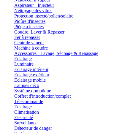
Aspirateur - Injecteur
Nettoyage des vitres
Protection insecte/pollen/solaire
Piqûre d'insectes
Piège à insectes
Coudre, Laver & Repasser
Fer à repasser
Centrale vapeur
Machine à coudre
Accessoires - Lavage, Séchage & Repassage
Eclairage
Luminaire
Eclairage intérieur
Eclairage extérieur
Eclairage mobile
Lampes déco
Système domotique
Coffret d'introduction/complet
Télécommande
Eclairage
Climatisation
Electricité
Surveillance
Détecteur de danger