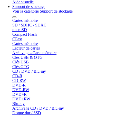
Aide visuelle
Support de stockage
Voir la catégorie Support de stockage
Cartes mémoire
SD / SDHC / SDXC
microSD
Compact Flash
CFast
Cartes mémoire
Lecteur de cartes
Archivage - Carte mémoire
Clés USB & OTG
Clés USB
Clés OTG
CD / DVD / Blu-ray
CD-R
CD-RW
DVD-R
DVD-RW
DVD+R
DVD+RW
Blu-ray
Archivage CD / DVD / Blu-ray
Disque dur / SSD