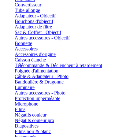
Convertisseur
Tube-allonge
Adaptateur - Objectif
Bouchons d'objectif
Adaptateur de filtre
Sac & Coffret - Objectif
Autres accessoires - Objectif
Bonnette
Accessoires
Accessoires d'origine
Caisson étanche
Télécommande & Déclencheur à retardement
Poignée d'alimentation
Câble & Adaptateur - Photo
Bandoulière & Dragonne
Luminaire
Autres accessoires - Photo
Protection imperméable
Microphone
Films
Négatifs couleur
Négatifs couleur pro
Diapositives
Films noir & blanc
Instantanés