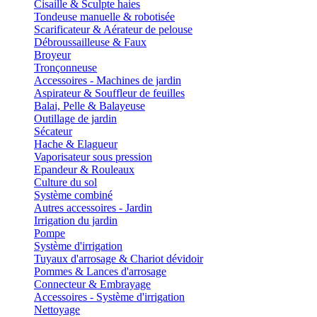
Cisaille & Sculpte haies
Tondeuse manuelle & robotisée
Scarificateur & Aérateur de pelouse
Débroussailleuse & Faux
Broyeur
Tronçonneuse
Accessoires - Machines de jardin
Aspirateur & Souffleur de feuilles
Balai, Pelle & Balayeuse
Outillage de jardin
Sécateur
Hache & Elagueur
Vaporisateur sous pression
Epandeur & Rouleaux
Culture du sol
Système combiné
Autres accessoires - Jardin
Irrigation du jardin
Pompe
Système d'irrigation
Tuyaux d'arrosage & Chariot dévidoir
Pommes & Lances d'arrosage
Connecteur & Embrayage
Accessoires - Système d'irrigation
Nettoyage