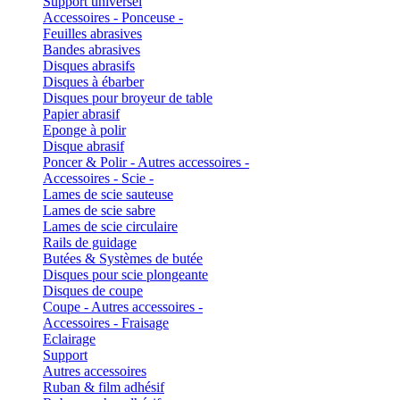
Support universel
Accessoires - Ponceuse -
Feuilles abrasives
Bandes abrasives
Disques abrasifs
Disques à ébarber
Disques pour broyeur de table
Papier abrasif
Eponge à polir
Disque abrasif
Poncer & Polir - Autres accessoires -
Accessoires - Scie -
Lames de scie sauteuse
Lames de scie sabre
Lames de scie circulaire
Rails de guidage
Butées & Systèmes de butée
Disques pour scie plongeante
Disques de coupe
Coupe - Autres accessoires -
Accessoires - Fraisage
Eclairage
Support
Autres accessoires
Ruban & film adhésif