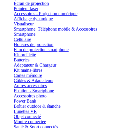
Écran de projection
Pointeur laser
Accessoires - Projection numérique
Affichage dynamique
Visualiseur
Smartphone, Téléphone mobile & Accessoires
Smartphone
Cellulaire
Housses de protection
Film de protection smartphone
Kit oreillette
Batteries
Adaptateur & Chargeur
Kit mains-libres
Cartes mémoire
Câbles & Adaptateurs
Autres accessoires
Fixation - Smartphone
Accessoires photo
Power Bank
Boîtier outdoor & étanche
Lunettes VR
Objet connecté
Montre connectée
Santé & Sport connectés