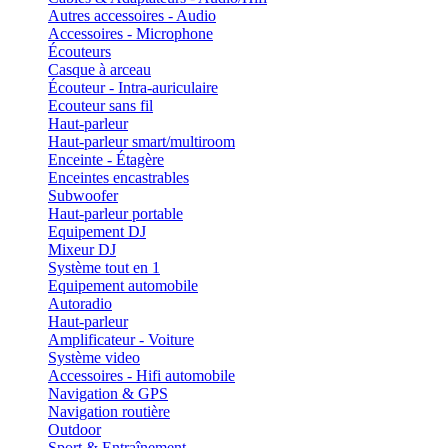
Autres accessoires - Audio
Accessoires - Microphone
Écouteurs
Casque à arceau
Écouteur - Intra-auriculaire
Ecouteur sans fil
Haut-parleur
Haut-parleur smart/multiroom
Enceinte - Étagère
Enceintes encastrables
Subwoofer
Haut-parleur portable
Equipement DJ
Mixeur DJ
Système tout en 1
Equipement automobile
Autoradio
Haut-parleur
Amplificateur - Voiture
Système video
Accessoires - Hifi automobile
Navigation & GPS
Navigation routière
Outdoor
Sport & Entraînement