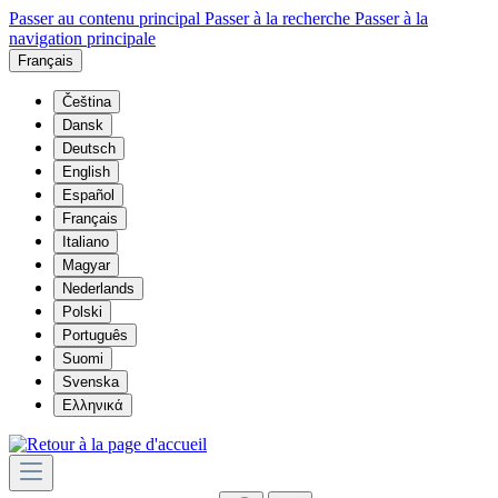
Passer au contenu principal
Passer à la recherche
Passer à la
navigation principale
Français
Čeština
Dansk
Deutsch
English
Español
Français
Italiano
Magyar
Nederlands
Polski
Português
Suomi
Svenska
Ελληνικά