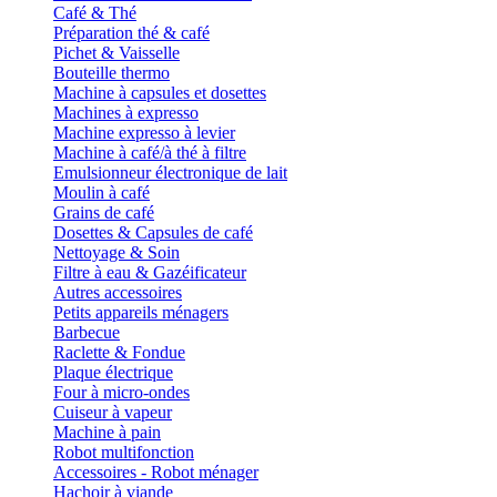
Café & Thé
Préparation thé & café
Pichet & Vaisselle
Bouteille thermo
Machine à capsules et dosettes
Machines à expresso
Machine expresso à levier
Machine à café/à thé à filtre
Emulsionneur électronique de lait
Moulin à café
Grains de café
Dosettes & Capsules de café
Nettoyage & Soin
Filtre à eau & Gazéificateur
Autres accessoires
Petits appareils ménagers
Barbecue
Raclette & Fondue
Plaque électrique
Four à micro-ondes
Cuiseur à vapeur
Machine à pain
Robot multifonction
Accessoires - Robot ménager
Hachoir à viande