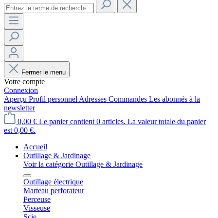
Fermer le menu
Votre compte
Connexion
Aperçu
Profil personnel
Adresses
Commandes
Les abonnés à la
newsletter
0,00 €
Le panier contient 0 articles. La valeur totale du panier
est 0,00 €.
Accueil
Outillage & Jardinage
Voir la catégorie Outillage & Jardinage
Outillage électrique
Marteau perforateur
Perceuse
Visseuse
Scie