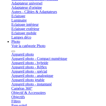
Adaptateur universel
Adaptateur d'origine
Autres - Câbles & Adaptateurs
Eclairage
Luminaire
Eclairage intérieur
Eclairage extérieur
Eclairage mobile
Lampes déco
Photo
Voir la catégorie Photo
Appareil photo
Appareil photo - Compact numérique
Appareil photo - hybride
Appareil photo - Réflex
Appareil photo - spécial
Appareil photo - analogique
Appareil photo jetable
Appareil photo - instantané
Caméras 360°
Objectif & Accessoires
Objectifs
Filtres
Pare-soleil