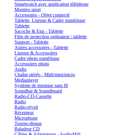
Smartwatch avec application téléphone
Montres sport
Accessoires - Objet connecté
Tablette, Liseuse & Cadre numérique
Tablette
Sacoche & Etui - Tablette
Film de protection ordinateur / tablette
Support - Tablette
Autres accessoires - Tablette
Liseuse & Accessoires
Cadre photo numérique
Accessoires photo
Audio
Chaîne stéréo - Midi/mini/micro
Mediaplayer
Système de musique sans fil
Soundbar & Soundboard
Radio-CD-Cassette
Radio
Radio-réveil
Récepteur
Microphone
Tourne-disque
Baladeur CD
Câbles & Adaptateurs - Audio/Hifi