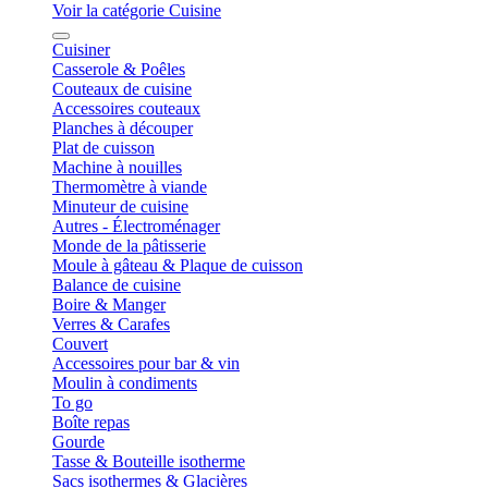
Voir la catégorie Cuisine
Cuisiner
Casserole & Poêles
Couteaux de cuisine
Accessoires couteaux
Planches à découper
Plat de cuisson
Machine à nouilles
Thermomètre à viande
Minuteur de cuisine
Autres - Électroménager
Monde de la pâtisserie
Moule à gâteau & Plaque de cuisson
Balance de cuisine
Boire & Manger
Verres & Carafes
Couvert
Accessoires pour bar & vin
Moulin à condiments
To go
Boîte repas
Gourde
Tasse & Bouteille isotherme
Sacs isothermes & Glacières