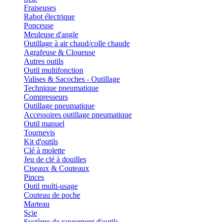
Fraiseuses
Rabot électrique
Ponceuse
Meuleuse d'angle
Outillage à air chaud/colle chaude
Agrafeuse & Cloueuse
Autres outils
Outil multifonction
Valises & Sacoches - Outillage
Technique pneumatique
Compresseurs
Outillage pneumatique
Accessoires outillage pneumatique
Outil manuel
Tournevis
Kit d'outils
Clé à molette
Jeu de clé à douilles
Ciseaux & Couteaux
Pinces
Outil multi-usage
Couteau de poche
Marteau
Scie
Système de rangement d'outils