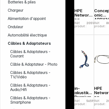
Batteries & piles
Chargeur
HPE
Concep
Networki
onic
Alimentation d'appoint
ng
ABBY1
Réf.
205146
Réf.
8
Instant
4-Port
produit :
produit :
Onduleur
On 10G
Hub av
SFP+ LC
ethern
Automobilité électrique
SR 300m
OM3
Câbles & Adaptateurs
MMF Tr.
Câbles & Adaptateurs -
Courant
Câble & Adaptateur - Photo
Câbles & Adaptateurs -
TV/Vidéo
Câbles & Adaptateurs -
in-
HPE
Audio/Hifi
akustik
Networ
Premium
ng
Câbles & Adaptateurs -
Réf.
565966
Réf.
2
CAT6
Instant
Smartphone
produit :
produit :
cable
On 10G