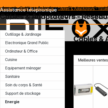
Accueil
Outillage & Jardinage
Electronique Grand 
Energie
Câbles & Adaptateurs
Câbles & Adaptateurs - Rése
Assistance téléphonique
Câbles & Adaptateurs - Réseau
Support de stockage
Energie
Photo
Univers j
Outillage & Jardinage
Câbles & 
Electronique Grand Public
Lun – Jeu : 7h30 – 16h30 (CET)
Ordinateur & Office
Ven : 7h30 – 13h30 (CET)
Tél. : +49 931 9708 - 466
Cuisine
E-mail: info@difox.com
Equipement ménager
Sanitaire
Soin du corps & Santé
Support de stockage
Energie