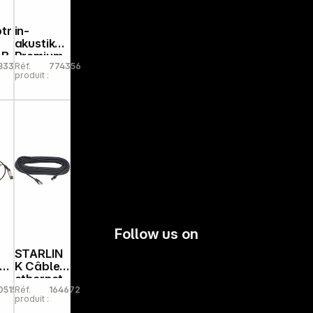
tr
in-
akustik
4B
Premium
83339
Réf.
774356
CAT6
produit :
ec
Câble
et
réseau
RJ45
0,5m
0048030
05
Follow us on
STARLIN
ki
K Câble
ethernet
05153
Réf.
164672
(15m) gris
produit :
pour Mini