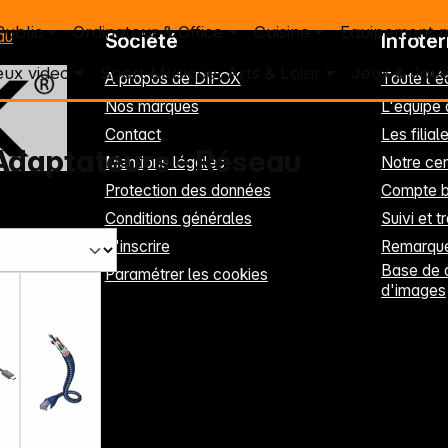
Public
Ordinateur & Office
Cuisine
Equipement 
au
Société
Infote
eux video
Sport Musique, Arts & Loisir
Jeux & Joue
A propos de DIFOX
Toute l'
Nos marques
L'équipe
Contact
Les filia
Adaptateurs - Réseau
Mentions légales
Notre cen
Protection des données
Compte b
Conditions générales
Suivi et t
S'inscrire
Remarque
Base de 
Paramétrer les cookies
d'images