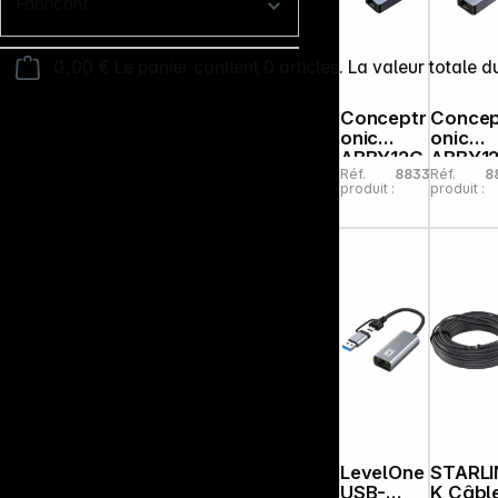
Fabricant
0,00 €
Le panier contient 0 articles. La valeur totale d
Conceptr
Concep
onic
onic
ABBY12G
ABBY1
Réf.
883325
Réf.
8
C
Ethern
produit :
produit :
Ethernet
2.5G ve
2.5G vers
adapt.
adapt.
USB A
USB C
LevelOne
STARLI
USB-
K Câbl