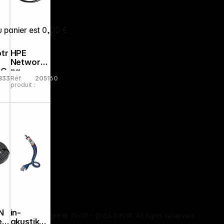
u panier est 0,00 €.
tr
HPE
Networki
2G
ng
83318
Réf.
205160
et
Instant
produit :
rs
On 10G
SFP+ to
SFP+ 3m
Cable
N
in-
Copyright © 2000 - 2026 DIFOX. All rights reserved.
e
akustik