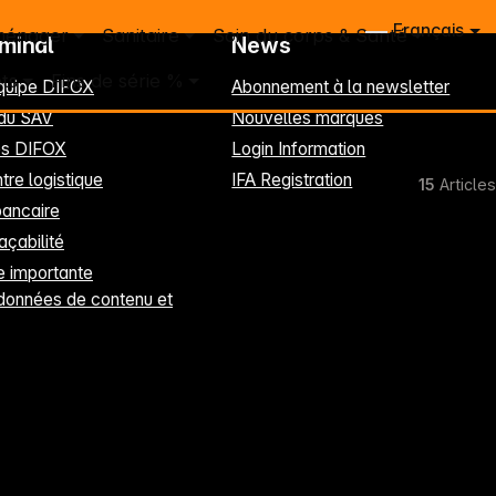
Français
ménager
Sanitaire
Soin du corps & Santé
rminal
News
ts
Fins de série %
équipe DIFOX
Abonnement à la newsletter
 du SAV
Nouvelles marques
les DIFOX
Login Information
tre logistique
IFA Registration
15
Articles
ancaire
raçabilité
 importante
données de contenu et