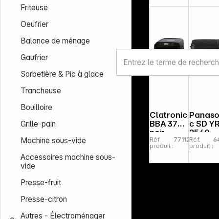
Friteuse
Oeufrier
Balance de ménage
Gaufrier
Sorbetière & Pic à glace
Trancheuse
Bouilloire
Clatronic
Panaso
BBA 3774
c SD Y
Grille-pain
noir
2540
Réf.
771129
Réf.
6
Machine sous-vide
1500g
HXD gris
produit :
produit :
machine
foncé
Accessoires machine sous-
à pain
vide
Presse-fruit
Presse-citron
Autres - Électroménager