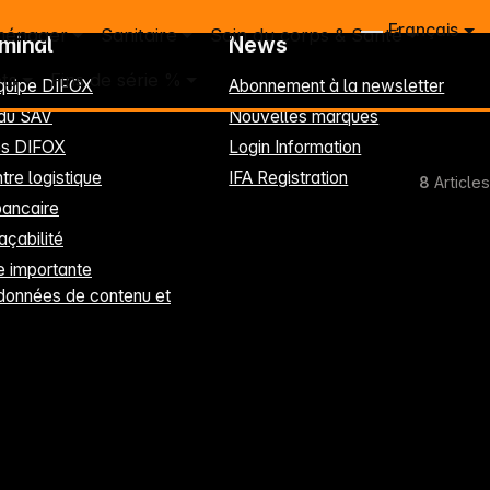
Français
ménager
Sanitaire
Soin du corps & Santé
rminal
News
ts
Fins de série %
équipe DIFOX
Abonnement à la newsletter
 du SAV
Nouvelles marques
les DIFOX
Login Information
tre logistique
IFA Registration
8
Articles
ancaire
raçabilité
 importante
données de contenu et