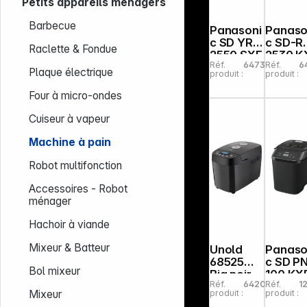
Petits appareils ménagers
Barbecue
Panasoni
Panaso
c SD YR
c SD-R
Raclette & Fondue
2550 SXE
2530 K
Réf.
647390
Réf.
6
Optique
Plaque électrique
produit :
produit :
inox
Four à micro-ondes
Cuiseur à vapeur
Machine à pain
Robot multifonction
Accessoires - Robot
ménager
Hachoir à viande
Mixeur & Batteur
Unold
Panaso
68525
c SD P
Bol mixeur
Big noir
100 KX
Réf.
642077
Réf.
1
machine
noir
produit :
produit :
Mixeur
à pain