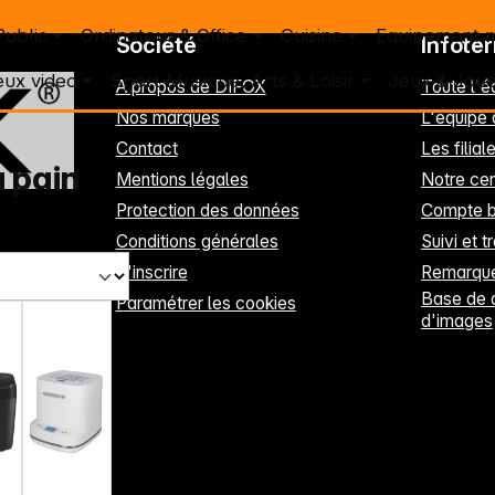
Public
Ordinateur & Office
Cuisine
Equipement 
Société
Infote
eux video
Sport Musique, Arts & Loisir
Jeux & Joue
A propos de DIFOX
Toute l'
Nos marques
L'équipe
Contact
Les filia
 pain
Mentions légales
Notre cen
Protection des données
Compte b
Conditions générales
Suivi et t
S'inscrire
Remarque
Base de 
Paramétrer les cookies
d'images