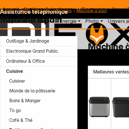
Accueil
Outillage & Jardinage
Electronique Grand 
Cuisine
Petits appareils ménagers
Machine à pain
Assistance téléphonique
Machine à pain
Support de stockage
Energie
Photo
Univers j
Outillage & Jardinage
Machine à
Electronique Grand Public
Lun – Jeu : 7h30 – 16h30 (CET)
Ordinateur & Office
Ven : 7h30 – 13h30 (CET)
Tél. : +49 931 9708 - 466
Cuisine
E-mail: info@difox.com
Cuisiner
Monde de la pâtisserie
Boire & Manger
To go
Café & Thé