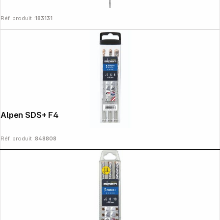
Réf. produit :
183131
Alpen SDS+ F4 Box 3 tlg. 5-6-8x1 60
Réf. produit :
848808