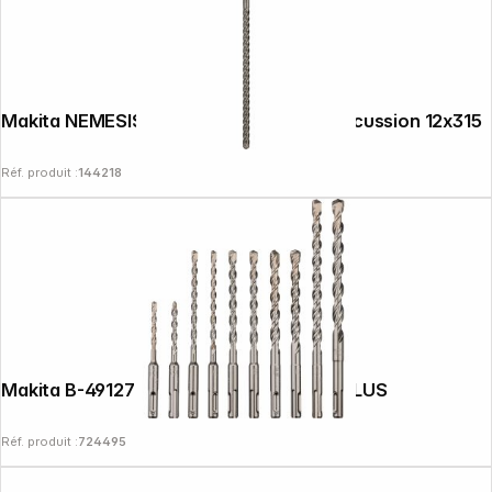
Follow us on
Makita NEMESIS II SDS-PLUS Foret à percussion 12x315
Réf. produit :
144218
Makita B-49127 Jeu de 10 forets SDS-VPLUS
Réf. produit :
724495