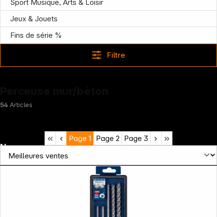
Sport Musique, Arts & Loisir
Jeux & Jouets
Fins de série %
Filtre
Perceuse mur/béton
54
Articles
Page
1
Page
2
Page
3
News