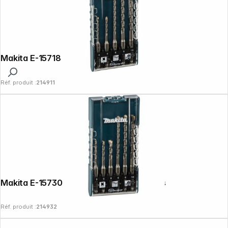
Makita E-15718 Jeu de 5 forets SDS-Plus
Réf. produit :
214911
Makita E-15730 Jeu de 6 forets SDS-Plus
Réf. produit :
214932