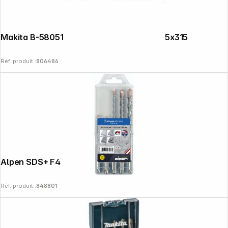
Makita B-58051 Foret NEMESIS2 SDS+ 6,5x315
Réf. produit :
806486
Alpen SDS+ F4 MB5 5-6x110/6-8-10 x160
Réf. produit :
848801