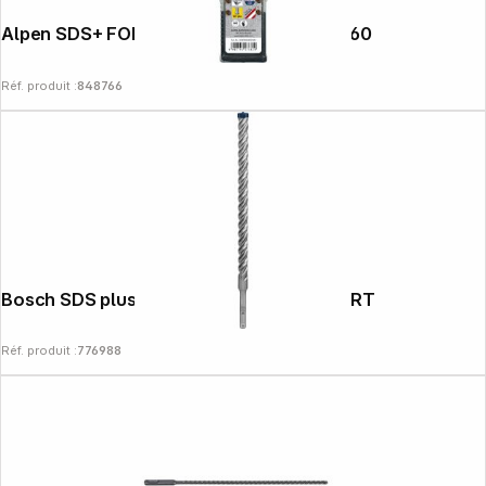
Alpen SDS+ FORCE X Box 3 tlg. 6- 8-10x160
Réf. produit :
848766
Bosch SDS plus-7X 16x250x315mm EXPERT
Réf. produit :
776988