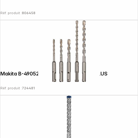
Réf. produit :
806458
Makita B-49052 Jeu de 5 forets SDS-VPLUS
Réf. produit :
724481