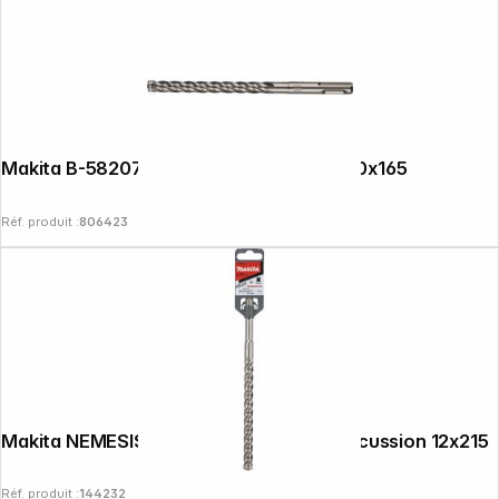
Makita B-58207 Foret NEMESIS2 SDS+ 10x165
Réf. produit :
806423
Makita NEMESIS II SDS-PLUS Foret à percussion 12x215
Réf. produit :
144232