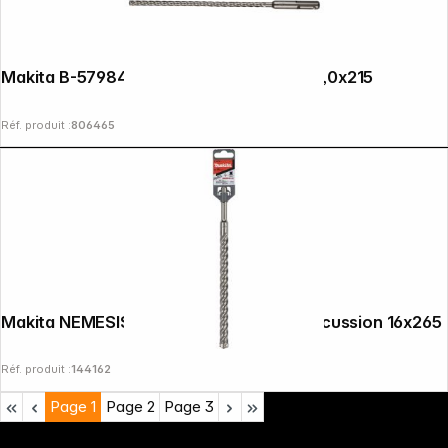
Makita B-57984 Foret NEMESIS2 SDS+ 6,0x215
Réf. produit :
806465
Makita NEMESIS II SDS-PLUS Foret à percussion 16x265
Réf. produit :
144162
Page
1
Page
2
Page
3