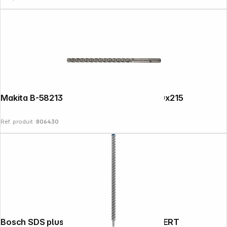
Makita B-58213 Foret NEMESIS2 SDS+ 10x215
Réf. produit :
806430
Bosch SDS plus-7X 25x550x600mm EXPERT