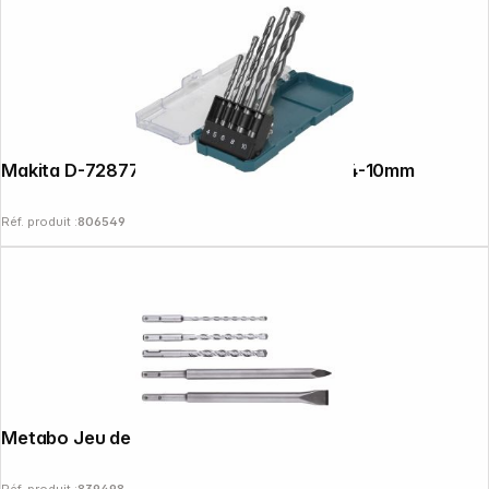
Makita D-72877 Set de mèches à pierre 4-10mm
Réf. produit :
806549
Metabo Jeu de 5 forets SDS-plus SP
Réf. produit :
839498