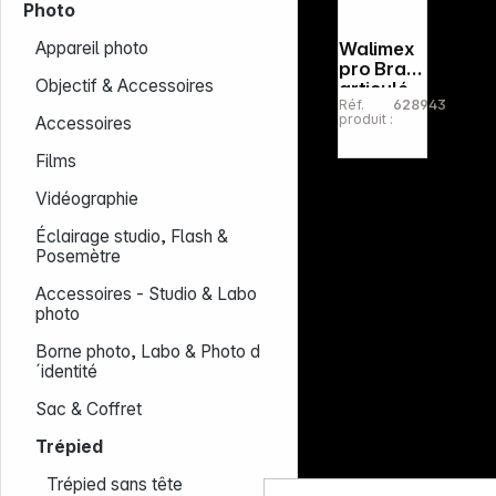
Photo
Walimex
Appareil photo
pro Bras
Objectif & Accessoires
articulé
Réf.
628943
28cm
produit :
Accessoires
pour
supports
Films
ou
chariots
Vidéographie
DSLR
Éclairage studio, Flash &
Posemètre
Accessoires - Studio & Labo
photo
Borne photo, Labo & Photo d
´identité
Sac & Coffret
Trépied
Trépied sans tête