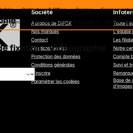
Public
Ordinateur & Office
Cuisine
Equipement 
Société
Infote
phie
eux video
Sport Musique, Arts & Loisir
Jeux & Joue
A propos de DIFOX
Toute l'
Nos marques
L'équipe
Contact
Les filia
e fixation - Vidéographie
Mentions légales
Notre cen
Protection des données
Compte b
Conditions générales
Suivi et t
S'inscrire
Remarque
Base de 
Paramétrer les cookies
d'images