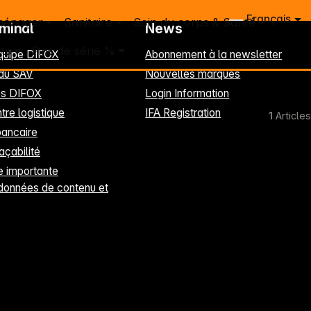
Français
ménager
Sanitaire
Soin du corps & Santé
rminal
News
ts
Fins de série %
équipe DIFOX
Abonnement à la newsletter
 du SAV
Nouvelles marques
les DIFOX
Login Information
tre logistique
IFA Registration
1
Articles
ancaire
raçabilité
 importante
données de contenu et