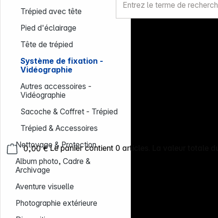
Trépied avec tête
Pied d'éclairage
Tête de trépied
Système de fixation -
Vidéographie
Autres accessoires -
Vidéographie
Sacoche & Coffret - Trépied
Trépied & Accessoires
Nettoyage & Protection
0,00 €
Le panier contient 0 articles. La valeur totale d
Album photo, Cadre &
Archivage
Aventure visuelle
Photographie extérieure