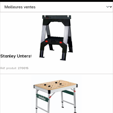
Stanley Unterstellbock FatMax Paar
Réf. produit :
270015