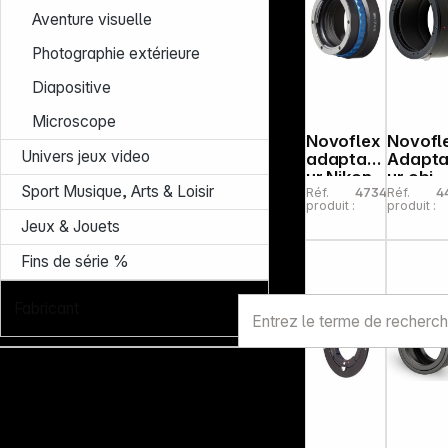
Aventure visuelle
Photographie extérieure
Diapositive
Microscope
Novoflex
Novofl
Univers jeux video
adaptate
Adapta
ur Nikon
ur obj.
Sport Musique, Arts & Loisir
Réf.
473433
Réf.
4
F objectif
Contax
produit :
produit :
à Nikon Z
Yashic
Jeux & Jouets
Kamera
sur
montur
Fins de série %
Sony E
Fabricant