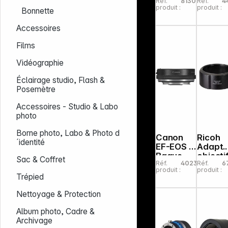
Réf.
813017
Réf.
4
Fujifilm X
Pentax 
produit :
produit :
Bonnette
sur
montur
Accessoires
Sony E
Films
Vidéographie
Éclairage studio, Flash &
Posemètre
Accessoires - Studio & Labo
photo
Borne photo, Labo & Photo d
Canon
Ricoh
´identité
EF-EOS R
Adapt.
Bague
objecti
Sac & Coffret
Réf.
402348
Réf.
6
d'adapta
GA-2
produit :
produit :
tion
Trépied
Nettoyage & Protection
Album photo, Cadre &
Archivage