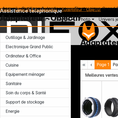
Accueil
Outillage & Jardinage
Electronique Grand 
Photo
Objectif & Accessoires
Adaptateur - Objectif
Assistance téléphonique
Adaptateur - Objectif
Support de stockage
Energie
Photo
Univers j
Outillage & Jardinage
Adaptateu
Electronique Grand Public
Lun – Jeu : 7h30 – 16h30 (CET)
Ordinateur & Office
Ven : 7h30 – 13h30 (CET)
Page
1
Pa
Tél. : +49 931 9708 - 466
Cuisine
E-mail: info@difox.com
Equipement ménager
Sanitaire
Soin du corps & Santé
Support de stockage
Energie