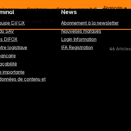
Français
ménager
Sanitaire
Soin du corps & Santé
rminal
News
ts
Fins de série %
équipe DIFOX
Abonnement à la newsletter
 du SAV
Nouvelles marques
les DIFOX
Login Information
tre logistique
IFA Registration
46
Articles
ancaire
raçabilité
 importante
données de contenu et