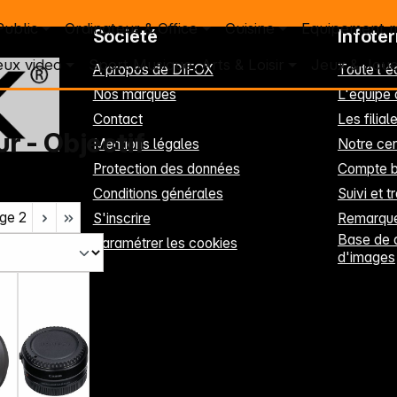
Public
Ordinateur & Office
Cuisine
Equipement 
Société
Infote
eux video
Sport Musique, Arts & Loisir
Jeux & Joue
A propos de DIFOX
Toute l'
Nos marques
L'équipe
Contact
Les filia
r - Objectif
Mentions légales
Notre cen
Protection des données
Compte b
Conditions générales
Suivi et t
ge
2
S'inscrire
Remarque
Base de 
Paramétrer les cookies
d'images