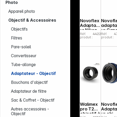
Photo
Appareil photo
Objectif & Accessoires
Novoflex
Novofl
Adaptate
adapta
Objectifs
ur Nikon
ur Can
Réf.
442218
Réf.
4
F sur
FD
produit :
produit :
Filtres
monture
Objekti
Sony E
Canon
Pare-soleil
EOS-R
Kamer
Convertisseur
Tube-allonge
Adaptateur - Objectif
Bouchons d'objectif
Adaptateur de filtre
Sac & Coffret - Objectif
Walimex
Novofl
pro T2
Adapta
Autres accessoires -
objectif à
ur obj.
Objectif